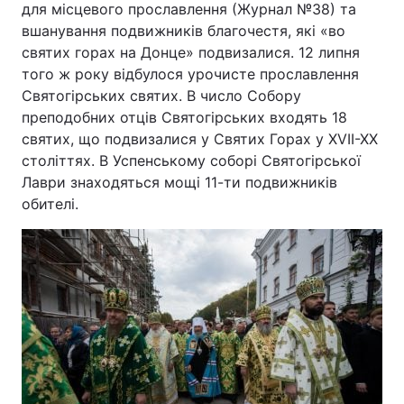
для місцевого прославлення (Журнал №38) та
вшанування подвижників благочестя, які «во
святих горах на Донце» подвизалися. 12 липня
того ж року відбулося урочисте прославлення
Святогірських святих. В число Собору
преподобних отців Святогірських входять 18
святих, що подвизалися у Святих Горах у XVII-XX
століттях. В Успенському соборі Святогірської
Лаври знаходяться мощі 11-ти подвижників
обителі.