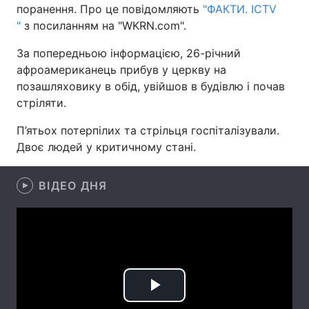
поранення. Про це повідомляють
"ФАКТИ. ICTV
"
з посиланням на "WKRN.com".
За попередньою інформацією, 26-річний
Головна
Війна
афроамериканець прибув у церкву на
позашляховику в обід, увійшов в будівлю і почав
Україна
Політика
стріляти.
Економіка
Світ
П’ятьох потерпілих та стрільця госпіталізували.
Двоє людей у критичному стані.
Спорт
Наука
Техно і зв'язок
Лайт
ВІДЕО ДНЯ
Зброя
Інциденти
Здоров'я
Туризм
Цікавинки
Погода
Play
Екологія
Регіони