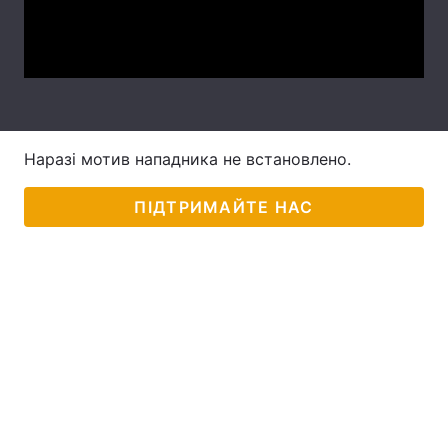
Video
Лонгріди
Відео з Youtube
Статті
Інтерв'ю
Думки
Наразі мотив нападника не встановлено.
Архів
Вакансії
ПІДТРИМАЙТЕ НАС
Контакти
Послуги