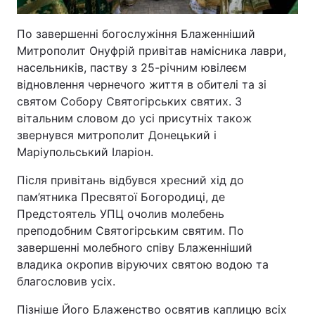
По завершенні богослужіння Блаженніший
Митрополит Онуфрій привітав намісника лаври,
насельників, паству з 25-річним ювілеєм
відновлення чернечого життя в обителі та зі
святом Собору Святогірських святих. З
вітальним словом до усі присутніх також
звернувся митрополит Донецький і
Маріупольський Іларіон.
Після привітань відбувся хресний хід до
пам’ятника Пресвятої Богородиці, де
Предстоятель УПЦ очолив молебень
преподобним Святогірським святим. По
завершенні молебного співу Блаженніший
владика окропив віруючих святою водою та
благословив усіх.
Пізніше Його Блаженство освятив каплицю всіх