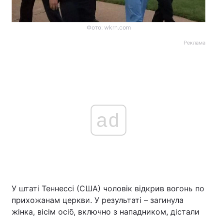
Фото: wkrn.com
Реклама
ad
У штаті Теннессі (США) чоловік відкрив вогонь по
прихожанам церкви. У результаті – загинула
жінка, вісім осіб, включно з нападником, дістали