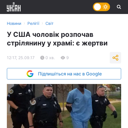
›
›
Новини
Релігії
Світ
У США чоловік розпочав
стрілянину у храмі: є жертви
12:17, 25.09.17
0 хв.
9
Підпишіться на нас в Google