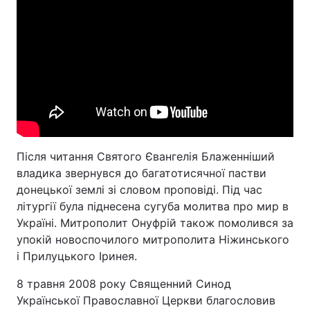
Після читання Святого Євангелія Блаженніший
владика звернувся до багатотисячної пастви
донецької землі зі словом проповіді. Під час
літургії була піднесена сугуба молитва про мир в
Україні. Митрополит Онуфрій також помолився за
упокій новоспочилого митрополита Ніжинського
і Прилуцького Іринея.
8 травня 2008 року Священний Синод
Української Православної Церкви благословив