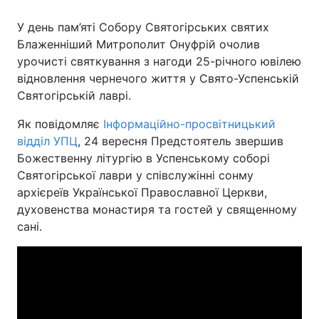
У день пам’яті Собору Святогірських святих
Блаженніший Митрополит Онуфрій очолив
урочисті святкування з нагоди 25-річного ювілею
відновлення чернечого життя у Свято-Успенській
Святогірській лаврі.
Як повідомляє
Інформаційно-просвітницький
відділ УПЦ
, 24 вересня Предстоятель звершив
Божественну літургію в Успенському соборі
Святогірської лаври у співслужінні сонму
архієреїв Української Православної Церкви,
духовенства монастиря та гостей у священному
сані.