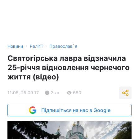
›
›
Новини
Релігії
Православ`я
Святогірська лавра відзначила
25-річчя відновлення чернечого
життя (відео)
11:05, 25.09.17
2 хв.
680
Підпишіться на нас в Google