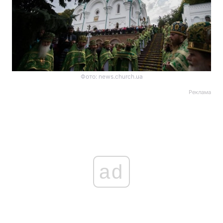
Фото: news.church.ua
Реклама
ad