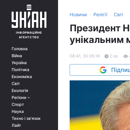
›
›
Новини
Релігії
Світ
Президент Н
ІНФОРМАЦІЙНЕ
унікальним 
АГЕНТСТВО
Головна
Війна
08:41, 30.09.16
2 хв.
Україна
Підпиш
Політика
Економіка
Світ
Екологія
Регіони
Спорт
Наука
Техно і зв'язок
Лайт