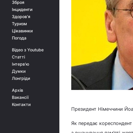
Зброя
Інциденти
Здоров'я
Туризм
Цікавинки
Погода
Відео з Youtube
Статті
Інтерв'ю
Думки
Лонгріди
Архів
Вакансії
Контакти
Президент Німеччини Йоа
Як передає кореспондент 
з вшанування пам’яті жер