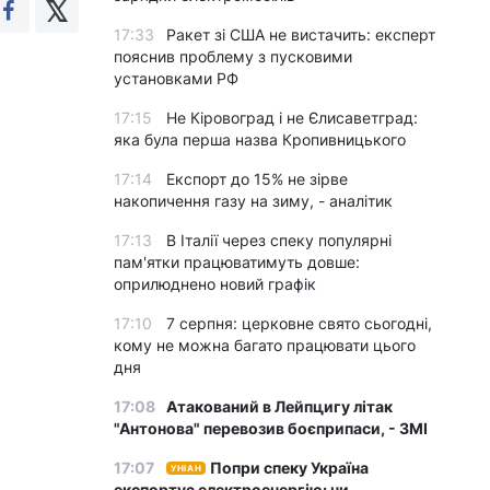
17:33
Ракет зі США не вистачить: експерт
пояснив проблему з пусковими
установками РФ
17:15
Не Кіровоград і не Єлисаветград:
яка була перша назва Кропивницького
17:14
Експорт до 15% не зірве
накопичення газу на зиму, - аналітик
17:13
В Італії через спеку популярні
пам'ятки працюватимуть довше:
оприлюднено новий графік
17:10
7 серпня: церковне свято сьогодні,
кому не можна багато працювати цього
дня
17:08
Атакований в Лейпцигу літак
"Антонова" перевозив боєприпаси, - ЗМІ
17:07
Попри спеку Україна
УНІАН
експортує електроенергію: чи