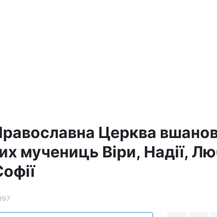
Православна Церква вшано
их мучениць Віри, Надії, Лю
Софії
997