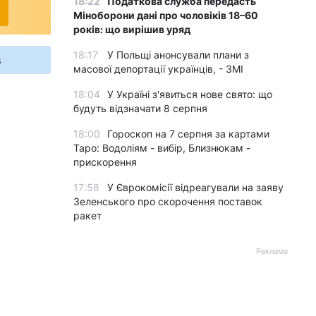
18:22
Податкова служба передасть
Міноборони дані про чоловіків 18–60
років: що вирішив уряд
18:17
У Польщі анонсували плани з
s
масової депортації українців, - ЗМІ
18:04
У Україні з'явиться нове свято: що
будуть відзначати 8 серпня
18:00
Гороскоп на 7 серпня за картами
Таро: Водоліям - вибір, Близнюкам -
прискорення
17:58
У Єврокомісії відреагували на заяву
Зеленського про скорочення поставок
ракет
Реклама