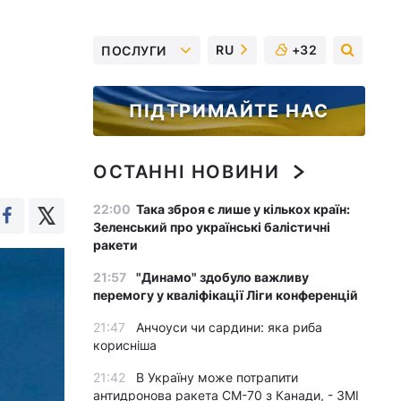
RU
+32
ПОСЛУГИ
ПІДТРИМАЙТЕ НАС
ОСТАННІ НОВИНИ
22:00
Така зброя є лише у кількох країн:
Зеленський про українські балістичні
ракети
21:57
"Динамо" здобуло важливу
перемогу у кваліфікації Ліги конференцій
21:47
Анчоуси чи сардини: яка риба
корисніша
21:42
В Україну може потрапити
антидронова ракета CM-70 з Канади, - ЗМІ