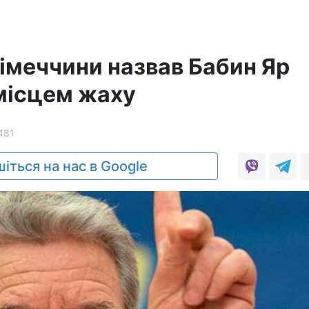
імеччини назвав Бабин Яр
місцем жаху
481
іться на нас в Google