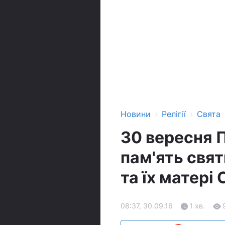
›
›
Новини
Релігії
Свята
30 вересня 
пам'ять свят
та їх матері 
08:37, 30.09.16
1 хв.