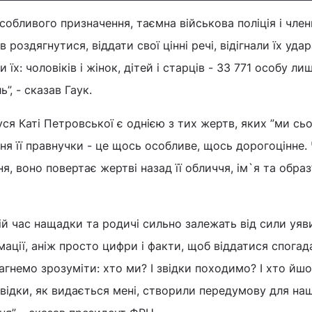
собливого призначення, таємна військова поліція і член
роздягнутися, віддати свої цінні речі, відігнали їх уда
їх: чоловіків і жінок, дітей і старців - 33 771 особу ли
ь”, - сказав Гаук.
ся Каті Петровської є однією з тих жертв, яких ”ми сьо
ння її правнучки - це щось особливе, щось дорогоцінне.
я, воно повертає жертві назад її обличчя, ім`я та образ”
ій час нащадки та родичі сильно залежать від сили уяви
мації, аніж просто цифри і факти, щоб віддатися спогад
рагнемо зрозуміти: хто ми? І звідки походимо? І хто йш
свідки, як видається мені, створили передумову для на