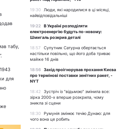
19:30
Люди, які народилися в ці місяці,
в
найвідповідальніші
 додав
19:22
В Україні розподіляти
електроенергію будуть по-новому:
Шмигаль розкрив деталі
ав табу,
18:57
Супутник Сатурна обертається
настільки повільно, що його доба триває
.
майже 16 днів
 1943
18:56
Захід проігнорував прохання Києва
про термінові поставки зенітних ракет, -
ки для
NYT
чно
18:42
Зустріч із "відьмою" змінила все:
зірка 2000-х вперше розкрила, чому
зникла зі сцени
дже
18:30
Румунія змінює течію Дунаю: для
чого вона це робить