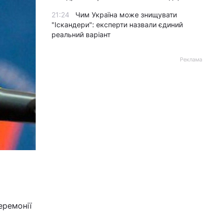
21:24
Чим Україна може знищувати
"Іскандери": експерти назвали єдиний
реальний варіант
Реклама
еремонії