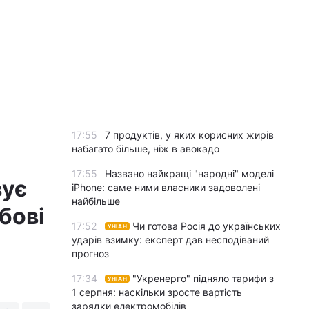
17:55
7 продуктів, у яких корисних жирів
набагато більше, ніж в авокадо
17:55
Названо найкращі "народні" моделі
вує
iPhone: саме ними власники задоволені
найбільше
бові
17:52
Чи готова Росія до українських
УНІАН
ударів взимку: експерт дав несподіваний
прогноз
17:34
"Укренерго" підняло тарифи з
УНІАН
1 серпня: наскільки зросте вартість
зарядки електромобілів