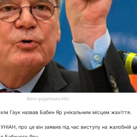
Фото gogetnews.info
хім Гаук назвав Бабин Яр унікальним місцем жахіття.
УНІАН, про це він заявив під час виступу на жалобній ц
тв Бабиного Яру.