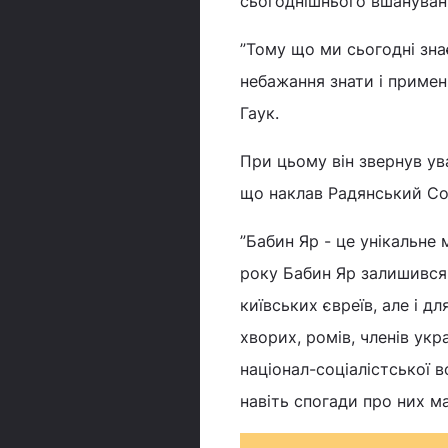
сьогоднішнього вшануванн
”Тому що ми сьогодні зна
небажання знати і применш
Гаук.
При цьому він звернув ува
що наклав Радянський Со
”Бабин Яр - це унікальне 
року Бабин Яр залишився
київських євреїв, але і д
хворих, ромів, членів ук
націонал-соціалістської 
навіть спогади про них ма