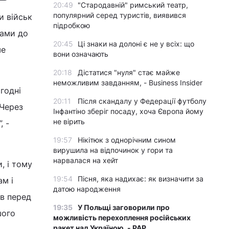
20:49
"Стародавній" римський театр,
популярний серед туристів, виявився
и військ
підробкою
рами до
20:45
Ці знаки на долоні є не у всіх: що
ше
вони означають
20:18
Дістатися "нуля" стає майже
неможливим завданням, - Business Insider
годні
20:11
Після скандалу у Федерації футболу
 Через
Інфантіно зберіг посаду, хоча Європа йому
не вірить
, -
19:57
Нікітюк з однорічним сином
вирушила на відпочинок у гори та
нарвалася на хейт
, і тому
19:54
Пісня, яка надихає: як визначити за
ам і
датою народження
ов перед
19:35
У Польщі заговорили про
шого
можливість перехоплення російських
ракет над Україною, - PAP