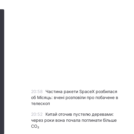
20:58
Частина ракети SpaceX розбилася
об Місяць: вчені розповіли про побачене в
телескоп
20:52
Китай оточив пустелю деревами:
через роки вона почала поглинати більше
CO₂