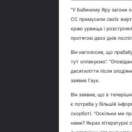
”У Бабиному Яру загони о
СС примусили своїх жертв 
краю урвища і розстріляли 
протягом двох днів поспіл
Він наголосив, що прабабу
тут оплакуємо”. ”Оповіда
десятиліття після злодіянн
заявив Гаук.
Він заявив, що в теперішн
є потреба у більшій інфор
скорботі. ”Оскільки ми п
нами? Якраз літературні 