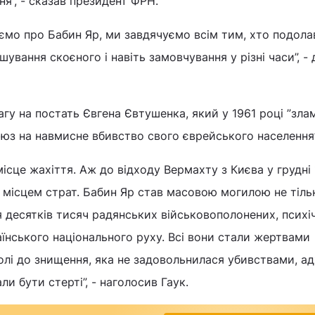
я”, - сказав президент ФРН.
ємо про Бабин Яр, ми завдячуємо всім тим, хто подола
ування скоєного і навіть замовчування у різні часи”, -
гу на постать Євгена Євтушенка, який у 1961 році ”злам
юз на навмисне вбивство свого єврейського населення”
місце жахіття. Аж до відходу Вермахту з Києва у грудні
 місцем страт. Бабин Яр став масовою могилою не тіль
ля десятків тисяч радянських військовополонених, психі
раїнського національного руху. Всі вони стали жертвами
волі до знищення, яка не задовольнилася убивствами, а
ли бути стерті”, - наголосив Гаук.