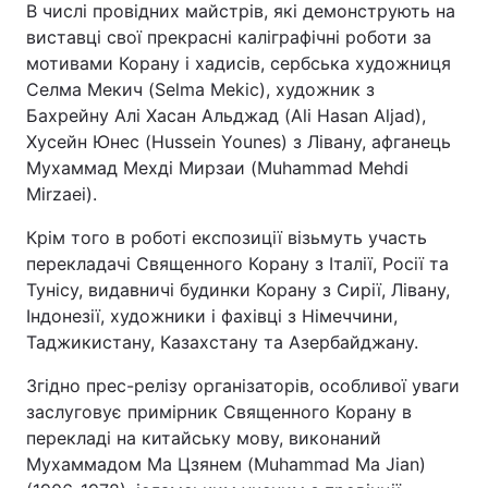
В числі провідних майстрів, які демонструють на
виставці свої прекрасні каліграфічні роботи за
мотивами Корану і хадисів, сербська художниця
Селма Мекич (Selma Mekic), художник з
Бахрейну Алі Хасан Альджад (Ali Hasan Aljad),
Хусейн Юнес (Hussein Younes) з Лівану, афганець
Мухаммад Мехді Мирзаи (Muhammad Mehdi
Mirzaei).
Крім того в роботі експозиції візьмуть участь
перекладачі Священного Корану з Італії, Росії та
Тунісу, видавничі будинки Корану з Сирії, Лівану,
Індонезії, художники і фахівці з Німеччини,
Таджикистану, Казахстану та Азербайджану.
Згідно прес-релізу організаторів, особливої уваги
заслуговує примірник Священного Корану в
перекладі на китайську мову, виконаний
Мухаммадом Ма Цзянем (Muhammad Ma Jian)