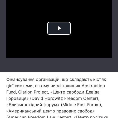
Лонгріди
Відео з Youtube
Статті
Play
Інтерв'ю
Думки
Video
Архів
Вакансії
Контакти
Послуги
Фінансування організацій, що складають кістяк
цієї системи, в тому числі,таких як Abstraction
Fund, Clarion Project, «Центр свободи Девіда
Горовиця» (David Horowitz Freedom Center),
«Близькосхідний форум» (Middle East Forum),
«Американський центр правових свобод»
(American Freedom Law Center), «Центр політики