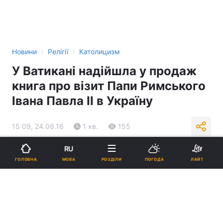
›
›
Новини
Релігії
Католицизм
У Ватикані надійшла у продаж
книга про візит Папи Римського
Івана Павла ІІ в Україну
15:09, 24.06.16
1 хв.
155
RU
Підпишіться на нас в Google
МОВА
ГОЛОВНА
РОЗДІЛИ
ПОГОДА
ЛАЙТ