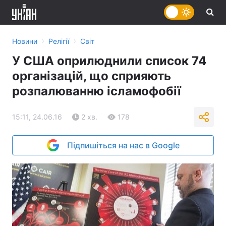
›
›
Новини
Релігії
Світ
У США оприлюднили список 74
організацій, що сприяють
розпалюванню ісламофобії
15:11, 24.06.16
2 хв.
178
Підпишіться на нас в Google