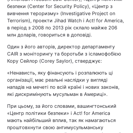
безпеки (Center for Security Policy), «Центр з
Тема оформлення
вивчення тероризму» (Investigative Project on
Terrorism), проекти Jihad Watch і Act! for America,
в період з 2008 по 2013 рік склало майже 206
млн доларів, говориться в доповіді.
Один з його авторів, директор департаменту
CAIR з моніторингу та боротьби з ісламофобією
Кору Сейлор (Corey Saylor), стверджує:
«Ненависть, яку фінансують і розпалюють ці
організації, має реальні наслідки у вигляді
нападів на мечеті по всій країні і нових законів,
які дискримінують мусульман в Америці».
При цьому, за його словами, вашингтонський
«Центр політики безпеки» і Act! for America
мають найбільший вплив, так як намагаються
проштовхнути свою антимусульманську