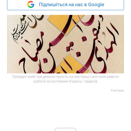
Підпишіться на нас в Google
Провідні майстри демонструють на виставці свої каліграфічні
роботи за мотивами Корану і хадисів
Реклама