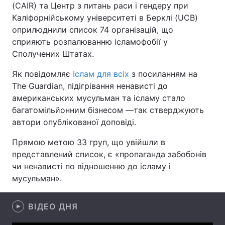
(CAIR) та Центр з питань раси і гендеру при
Каліфорнійському університеті в Берклі (UCB)
оприлюднили список 74 організацій, що
сприяють розпалюванню ісламофобії у
Головна
Війна
Сполучених Штатах.
Україна
Політика
Як повідомляє
Іслам для всіх
з посиланням на
The Guardian, підігрівання ненависті до
Економіка
Світ
американських мусульман та ісламу стало
багатомільйонним бізнесом —так стверджують
Спорт
Наука
автори опублікованої доповіді.
Техно і зв'язок
Лайт
Прямою метою 33 груп, що увійшли в
представлений список, є «пропаганда забобонів
Зброя
Інциденти
чи ненависті по відношенню до ісламу і
Здоров'я
Туризм
мусульман».
Цікавинки
Погода
ВІДЕО ДНЯ
Екологія
Регіони