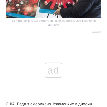
За п'ять років США витратили на ісламофобію 206 мільйонів
доларів
Реклама
ad
США. Рада з американо-ісламських відносин