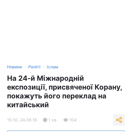
›
›
Новини
Релігії
Іслам
На 24-й Міжнародній
експозиції, присвяченої Корану,
покажуть його переклад на
китайський
15:10, 24.06.16
1 хв.
104