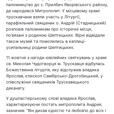
паломництво до с. Прилбич Яворівського району,
де народився Митрополит. У місцевому храмі
трускавчани взяли участь у Літургії,
парафіяльний священик о. Андрій (Стадницький)
розповів паломникам про історичні місця,
по’вязані з родиною Шептицьких. Вірні відвідали
також музей та помолились в каплиці-
усипальниці родини Шептицьких.
11 жовтня з нагоди ювілейних святкувань у храмі
св. Миколая Чудотворця м. Трускавця відбулась
Божественна літургія, яку відслужив владика
Ярослав, єпископ Самбірсько-Дрогобицький, у
співслужінні священиків Трускавецького
деканату.
У душпастирському слові владика Ярослав,
характеризуючи постать митрополита Андрея,
зазначив: "Він дихав єдністю та любов’ю до всіх і