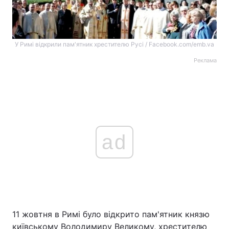
У Римі відкрили пам'ятник хрестителю Русі / Facebook.com/emb.va
Реклама
ad
11 жовтня в Римі було відкрито пам'ятник князю
київському Володимиру Великому, хрестителю