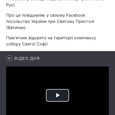
Русі.
Про це повідомляє у своєму Facebook
посольство України при Святому Престолі
Головна
Війна
(Ватикан).
Україна
Політика
Пам'ятник відкрито на території комплексу
собору Святої Софії.
Економіка
Світ
Спорт
Наука
ВІДЕО ДНЯ
Техно і зв'язок
Лайт
Зброя
Інциденти
Здоров'я
Туризм
Play
Цікавинки
Погода
Video
Екологія
Регіони