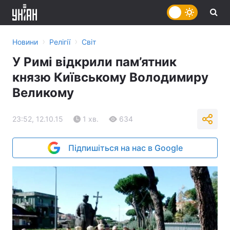
›
›
Новини
Релігії
Світ
У Римі відкрили пам’ятник
князю Київському Володимиру
Великому
23:52, 12.10.15
1 хв.
634
Підпишіться на нас в Google