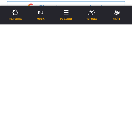
Підпишіться на нас в Google
RU
МОВА
ГОЛОВНА
РОЗДІЛИ
ПОГОДА
ЛАЙТ
Реклама
ad
11 жовтня, з благословення Блаженнішого
Патріарха Єрусалимського Феофіла та