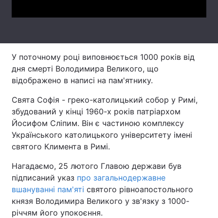
Лонгріди
Відео з Youtube
Статті
У поточному році виповнюється 1000 років від
Інтерв'ю
Думки
дня смерті Володимира Великого, що
відображено в написі на пам'ятнику.
Архів
Вакансії
Свята Софія - греко-католицький собор у Римі,
Контакти
збудований у кінці 1960-х років патріархом
Йосифом Сліпим. Він є частиною комплексу
Послуги
Українського католицького університету імені
святого Климента в Римі.
Нагадаємо, 25 лютого Главою держави був
підписаний указ
про загальнодержавне
вшануванні пам'яті
святого рівноапостольного
князя Володимира Великого у зв'язку з 1000-
річчям його упокоєння.