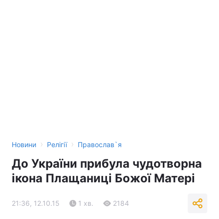
›
›
Новини
Релігії
Православ`я
До України прибула чудотворна
ікона Плащаниці Божої Матері
21:36, 12.10.15
1 хв.
2184