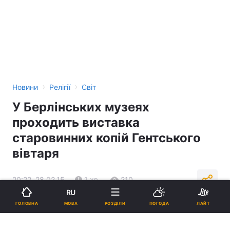
›
›
Новини
Релігії
Світ
У Берлінських музеях
проходить виставка
старовинних копій Гентського
вівтаря
20:22, 28.02.15
1 хв.
210
RU
МОВА
ГОЛОВНА
РОЗДІЛИ
ПОГОДА
ЛАЙТ
Підпишіться на нас в Google