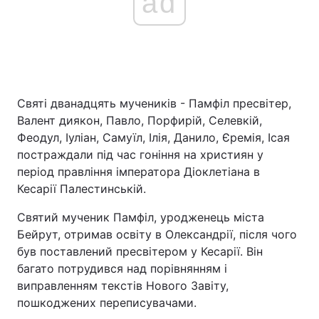
ad
Святі дванадцять мучеників - Памфіл пресвітер,
Валент диякон, Павло, Порфирій, Селевкій,
Феодул, Іуліан, Самуїл, Ілія, Данило, Єремія, Ісая
постраждали під час гоніння на християн у
період правління імператора Діоклетіана в
Кесарії Палестинській.
Святий мученик Памфіл, уродженець міста
Бейрут, отримав освіту в Олександрії, після чого
був поставлений пресвітером у Кесарії. Він
багато потрудився над порівнянням і
виправленням текстів Нового Завіту,
пошкоджених переписувачами.