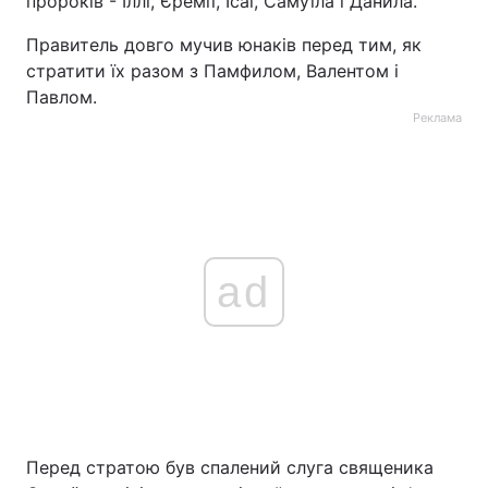
пророків - Іллі, Єремії, Ісаї, Самуїла і Данила.
Правитель довго мучив юнаків перед тим, як
стратити їх разом з Памфилом, Валентом і
Павлом.
Реклама
ad
Перед стратою був спалений слуга священика