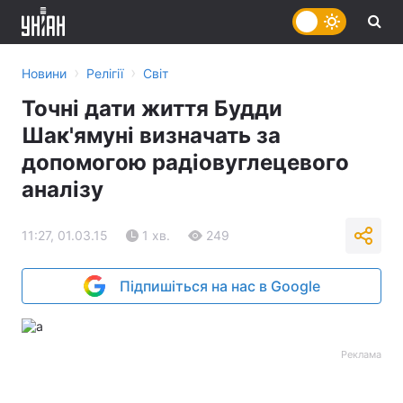
›
›
Новини
Релігії
Світ
Точні дати життя Будди
Шак'ямуні визначать за
допомогою радіовуглецевого
аналізу
11:27, 01.03.15
1 хв.
249
Підпишіться на нас в Google
Реклама