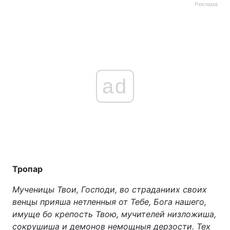
Реклама
ad
Тропар
Мученицы Твои, Господи, во страданиих своих
венцы прияша нетленныя от Тебе, Бога нашего,
имуще бо крепость Твою, мучителей низложиша,
сокрушиша и демонов немощныя дерзости. Тех