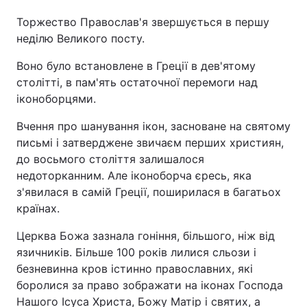
Торжество Православ'я звершується в першу
неділю Великого посту.
Воно було встановлене в Греції в дев'ятому
столітті, в пам'ять остаточної перемоги над
іконоборцями.
Вчення про шанування ікон, засноване на святому
письмі і затверджене звичаєм перших християн,
до восьмого століття залишалося
недоторканним. Але іконоборча єресь, яка
з'явилася в самій Греції, поширилася в багатьох
країнах.
Церква Божа зазнала гоніння, більшого, ніж від
язичників. Більше 100 років лилися сльози і
безневинна кров істинно православних, які
боролися за право зображати на іконах Господа
Нашого Ісуса Христа, Божу Матір і святих, а