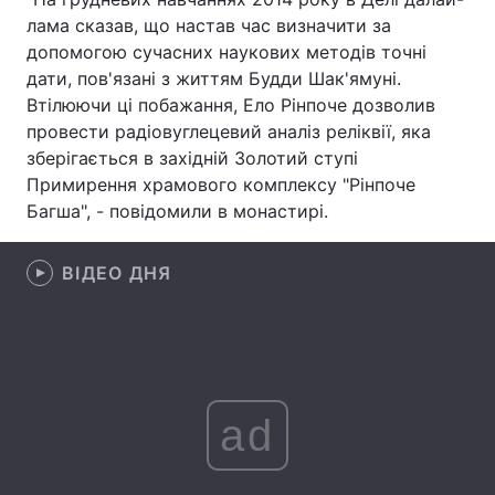
лама сказав, що настав час визначити за
допомогою сучасних наукових методів точні
дати, пов'язані з життям Будди Шак'ямуні.
Головна
Війна
Втілюючи ці побажання, Ело Рінпоче дозволив
провести радіовуглецевий аналіз реліквії, яка
Україна
Політика
зберігається в західній Золотий ступі
Примирення храмового комплексу "Рінпоче
Економіка
Світ
Багша", - повідомили в монастирі.
Спорт
Наука
ВІДЕО ДНЯ
Техно і зв'язок
Лайт
Зброя
Інциденти
Здоров'я
Туризм
ad
Цікавинки
Погода
Екологія
Регіони