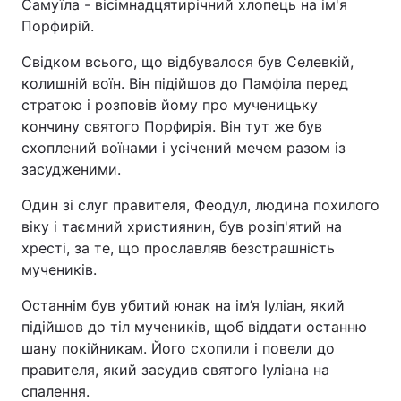
Самуїла - вісімнадцятирічний хлопець на ім'я
Порфирій.
Свідком всього, що відбувалося був Селевкій,
колишній воїн. Він підійшов до Памфіла перед
стратою і розповів йому про мученицьку
кончину святого Порфирія. Він тут же був
схоплений воїнами і усічений мечем разом із
засудженими.
Один зі слуг правителя, Феодул, людина похилого
віку і таємний християнин, був розіп'ятий на
хресті, за те, що прославляв безстрашність
мучеників.
Останнім був убитий юнак на ім’я Іуліан, який
підійшов до тіл мучеників, щоб віддати останню
шану покійникам. Його схопили і повели до
правителя, який засудив святого Іуліана на
спалення.