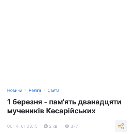
›
›
Новини
Релігії
Свята
1 березня - пам'ять дванадцяти
мучеників Кесарійських
00:14, 01.03.15
2 хв.
377