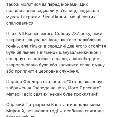
також молитися їм перед іконами. Цих
православних саджали у в'язниці, піддавали
мукам і стратам. Чесні ікони і мощі святих
спалювалися.
Після VII Вселенського Собору 787 року, який
закріпив шанування ікон, настало ослаблення
гонінь, але тільки в середині дев'ятого століття
були звільнені з в'язниць шанувальники ікон і
повернуті на колишні посади, а іконоборцям
запропоновано було або залишити свою оману,
або припинити церковне служіння.
Цариця Феодора оголосила: "Хто не вшановує
зображення Господа нашого, Його Пресвятої
Матері і всіх святих, нехай буде проклятий!"
Обраний Патріархом Константинопольським
Мефодій, встановив тоді ж особливе святкове