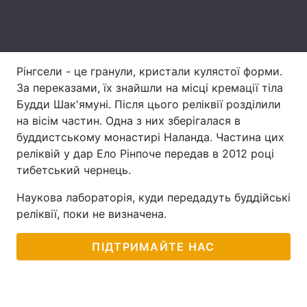
Лонгріди
Відео з Youtube
Статті
Рінгсели - це гранули, кристали кулястої форми.
За переказами, їх знайшли на місці кремації тіла
Інтерв'ю
Думки
Будди Шак'ямуні. Після цього реліквії розділили
на вісім частин. Одна з них зберігалася в
Архів
Вакансії
буддистському монастирі Наланда. Частина цих
реліквій у дар Ело Рінпоче передав в 2012 році
Контакти
тибетський чернець.
Послуги
Наукова лабораторія, куди передадуть буддійські
реліквії, поки не визначена.
ПІДТРИМАЙТЕ НАС