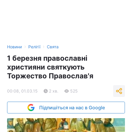
›
›
Новини
Релігії
Свята
1 березня православні
християни святкують
Торжество Православ'я
00:08, 01.03.15
2 хв.
525
Підпишіться на нас в Google