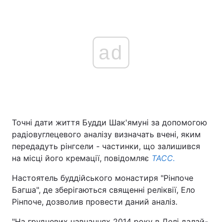
ad
Точні дати життя Будди Шак'ямуні за допомогою
радіовуглецевого аналізу визначать вчені, яким
передадуть рінгсели - частинки, що залишився
на місці його кремації, повідомляє
ТАСС.
Настоятель буддійського монастиря "Рінпоче
Багша", де зберігаються священні реліквії, Ело
Рінпоче, дозволив провести даний аналіз.
"На грудневих навчаннях 2014 року в Делі далай-