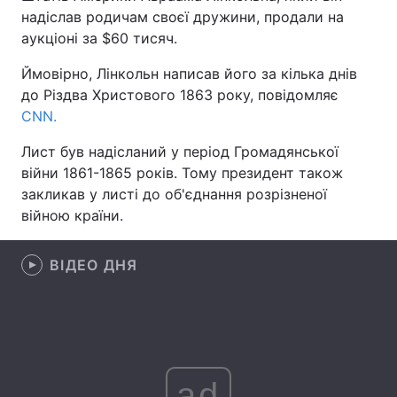
надіслав родичам своєї дружини, продали на
аукціоні за $60 тисяч.
Ймовірно, Лінкольн написав його за кілька днів
Головна
Війна
до Різдва Христового 1863 року, повідомляє
CNN.
Україна
Політика
Лист був надісланий у період Громадянської
Економіка
Світ
війни 1861-1865 років. Тому президент також
закликав у листі до об'єднання розрізненої
Спорт
Наука
війною країни.
Техно і зв'язок
Лайт
ВІДЕО ДНЯ
Зброя
Інциденти
Здоров'я
Туризм
Цікавинки
Погода
ad
Екологія
Регіони