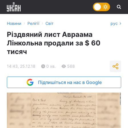
›
›
Новини
Релігії
Світ
рус
Різдвяний лист Авраама
Лінкольна продали за $ 60
тисяч
14:43, 25.12.18
0 хв.
568
Підпишіться на нас в Google