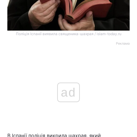
Поліція Іспанії виявила священика-шахрая / islam-today.ru
Реклама
ad
В Іспанії поліція викрила шахрая, який