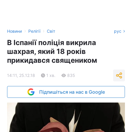
›
›
Новини
Релігії
Світ
рус
В Іспанії поліція викрила
шахрая, який 18 років
прикидався священиком
14:11, 25.12.18
1 хв.
835
Підпишіться на нас в Google