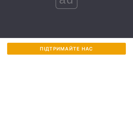
Лонгріди
Відео з Youtube
Статті
Інтерв'ю
Думки
ПІДТРИМАЙТЕ НАС
Архів
Вакансії
Контакти
Послуги