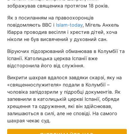
зображував священика протягом 18 років.
Як з посиланням на правоохоронців
повідомляють ВВС і
Islam-today
, Мігель Анхель
Ібарра проводив весілля і хрестив дітей, хоча
ніколи не був висвячений у духовний сан.
Віруючих підозрюваний обманював в Колумбії та
Іспанії. Католицька церква Іспанії вже
відсторонила його від служіння.
Викрити шахрая вдалося завдяки скарзі, яку на
«священнослужителя» подали в Колумбії –
чоловіка запідозрили у підробці документів. Як
запевнили в католицькій церкві Іспанії, обряди
хрещення та одруження, які він здійснював,
залишаються в силі, але не сповіді. На самого
шахрая чекає суд.