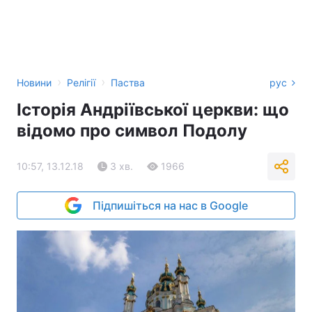
›
›
Новини
Релігії
Паства
рус
Історія Андріївської церкви: що
відомо про символ Подолу
10:57, 13.12.18
3 хв.
1966
Підпишіться на нас в Google