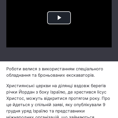
Лонгріди
Play
Відео з Youtube
Статті
Video
Інтерв'ю
Думки
Архів
Вакансії
Контакти
Роботи велися з використанням спеціального
Послуги
обладнання та броньованих екскаваторів.
Християнські церкви на ділянці вздовж берегів
річки Йордан з боку Ізраїлю, де хрестився Іісус
Христос, можуть відкритися протягом року. Про
це йдеться у спільній заяві, яку опублікували 9
грудня уряд Ізраїлю та представники
міжнародних організацій, що займаються