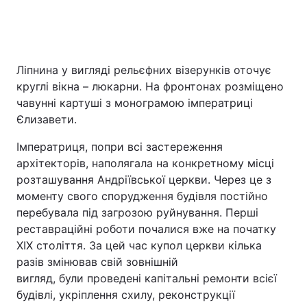
Ліпнина у вигляді рельєфних візерунків оточує
круглі вікна – люкарни. На фронтонах розміщено
чавунні картуші з монограмою імператриці
Єлизавети.
Імператриця, попри всі застереження
архітекторів, наполягала на конкретному місці
розташування Андріївської церкви. Через це з
моменту свого спорудження будівля постійно
перебувала під загрозою руйнування. Перші
реставраційні роботи почалися вже на початку
XIX століття. За цей час купол церкви кілька
разів змінював свій зовнішній
вигляд, були проведені капітальні ремонти всієї
будівлі, укріплення схилу, реконструкції