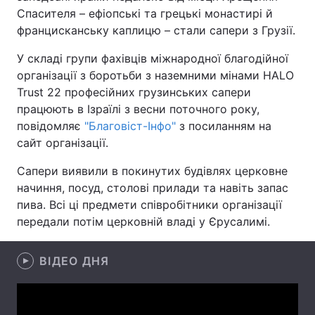
Спасителя – ефіопські та грецькі монастирі й
францисканську каплицю – стали сапери з Грузії.
У складі групи фахівців міжнародної благодійної
Головна
Війна
організації з боротьби з наземними мінами HALO
Trust 22 професійних грузинських сапери
Україна
Політика
працюють в Ізраїлі з весни поточного року,
Економіка
Світ
повідомляє
"Благовіст-Інфо"
з посиланням на
сайт організації.
Спорт
Наука
Сапери виявили в покинутих будівлях церковне
Техно і зв'язок
Лайт
начиння, посуд, столові прилади та навіть запас
пива. Всі ці предмети співробітники організації
Зброя
Інциденти
передали потім церковній владі у Єрусалимі.
Здоров'я
Туризм
ВІДЕО ДНЯ
Цікавинки
Погода
Екологія
Регіони