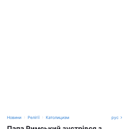
›
›
Новини
Релігії
Католицизм
рус
Папа Римський зустрівся з