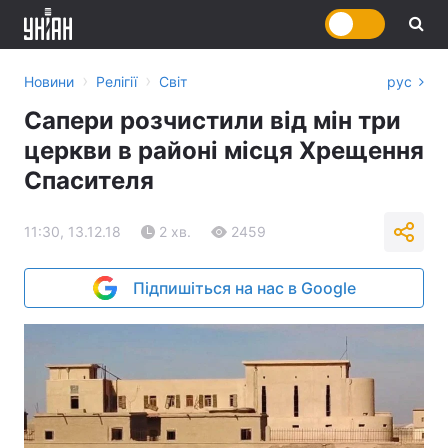
›
›
Новини
Релігії
Світ
рус
Сапери розчистили від мін три
церкви в районі місця Хрещення
Спасителя
11:30, 13.12.18
2 хв.
2459
Підпишіться на нас в Google