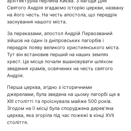
архітектурна перлина Києва. З нагоди Дня
Святого Андрія згадаємо історію церкви, названу
на його честь. На честь апостола, що передрік
заснування нашого міста.
За переказами, апостол Андрій Первозваний
зійшов на один із дніпровських пагорбів і
передрік появу великого християнського міста.
Тут він встановив перший на наших землях
хрест. Це місце почали вшановувати шляхом
зведення храмів, освячених на честь святого
Андрія.
Перша церква, згідно з історичними
джерелами, була зведена на цьому пагорбі ще в
XIII столітті та проіснувала майже 500 років.
Згодом на її місці була споруджена дерев'яна
церква, яка згоріла під час пожежі в кінці XVII
століття.