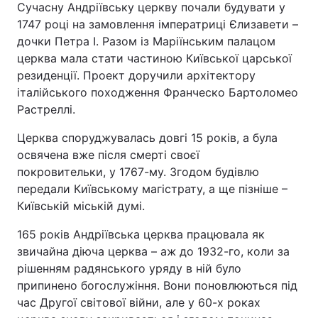
Сучасну Андріївську церкву почали будувати у
1747 році на замовлення імператриці Єлизавети –
дочки Петра І. Разом із Маріїнським палацом
церква мала стати частиною Київської царської
резиденції. Проект доручили архітектору
італійського походження Франческо Бартоломео
Растреллі.
Церква споруджувалась довгі 15 років, а була
освячена вже після смерті своєї
покровительки, у 1767-му. Згодом будівлю
передали Київському магістрату, а ще пізніше –
Київській міській думі.
165 років Андріївська церква працювала як
звичайна діюча церква – аж до 1932-го, коли за
рішенням радянського уряду в ній було
припинено богослужіння. Вони поновлюються під
час Другої світової війни, але у 60-х роках