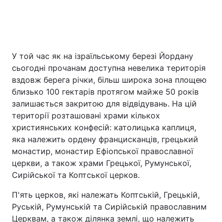
У той час як на ізраїльському березі Йордану
сьогодні прочанам доступна невелика територія
вздовж берега річки, більш широка зона площею
близько 100 гектарів протягом майже 50 років
залишається закритою для відвідувань. На цій
території розташовані храми кількох
християнських конфесій: католицька каплиця,
яка належить ордену францисканців, грецький
монастир, монастир Ефіопської православної
церкви, а також храми Грецької, Румунської,
Сирійської та Коптської церков.
П'ять церков, які належать Коптській, Грецькій,
Руській, Румунській та Сирійській православним
Церквам, а також ділянка землі, що належить