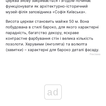
церква знову закривається і згодом починає
функціонувати як архітектурно-історичний
музей-філія заповідника «Софія Київська».
Висота церкви становить майже 50 м. Вона
побудована в стилі бароко, для якого характерні
парадність, багатство декору, яскраве
контрастне фарбування стін і велика кількість
позолоти. Херувими (янголята) та волюпта
(завитки) – характерні для бароко деталі фасаду.
Реклама
ad