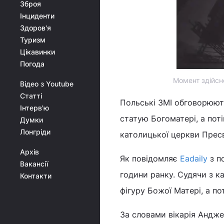
Зброя
Інциденти
Здоров'я
Туризм
Цікавинки
Погода
Момент здійсн
Відео з Youtube
Статті
Польські ЗМІ обговорюют
Інтерв'ю
статую Богоматері, а поті
Думки
Лонгріди
католицької церкви Пресв
Архів
Як повідомляє
Еadaily
з п
Вакансії
години ранку. Судячи з к
Контакти
фігуру Божої Матері, а по
За словами вікарія Андже