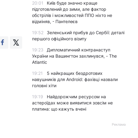
20:01
Київ буде значно краще
підготовлений до зими, але фактор
обстрілів і можливостей ППО ніхто не
відміняв, - Пантелеєв
19:52
Зеленський прибув до Сербії: деталі
першого офіційного візиту
19:23
Дипломатичний контранаступ
України на Вашингтон захлинувся, - The
Atlantic
19:21
5 найкращих бездротових
навушників для Android: фахівці назвали
головні хіти
19:19
Найдорожчим ресурсом на
астероїдах може виявитися зовсім не
платина: що кажуть вчені
Реклама