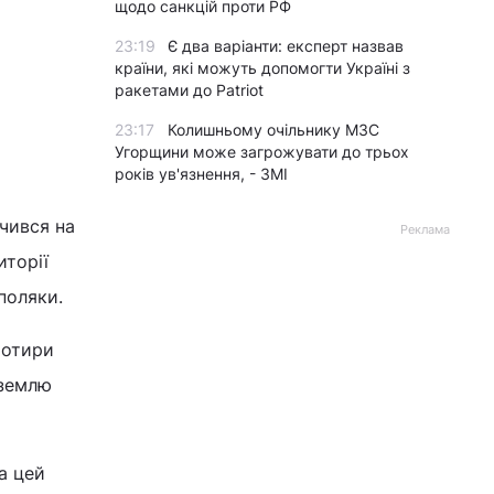
щодо санкцій проти РФ
23:19
Є два варіанти: експерт назвав
країни, які можуть допомогти Україні з
ракетами до Patriot
23:17
Колишньому очільнику МЗС
Угорщини може загрожувати до трьох
років ув'язнення, - ЗМІ
чився на
Реклама
иторії
поляки.
чотири
 землю
а цей