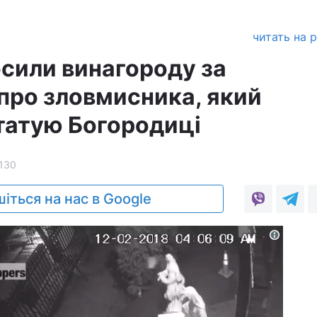
читать на 
сили винагороду за
про зловмисника, який
татую Богородиці
130
іться на нас в Google