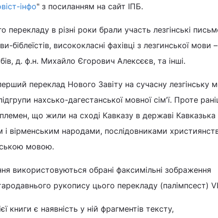
віст-інфо
" з посиланням на сайт ІПБ.
го перекладу в різні роки брали участь лезгінські письм
и-біблеїстів, висококласні фахівці з лезгинської мови – у
бів, д. ф.н. Михайло Єгорович Алексєєв, та інші.
ерший переклад Нового Завіту на сучасну лезгінську м
ідгрупи нахсько-дагестанської мовної сім'ї. Проте рані
 племен, що жили на сході Кавказу в державі Кавказька 
м і вірменським народами, послідовниками християнств
анською мовою.
ння використовуються обрані факсимільні зображення
ародавнього рукопису цього перекладу (палімпсест) VII
ї книги є наявність у ній фрагментів тексту,