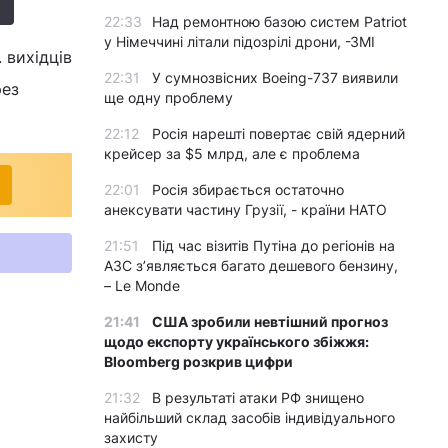
22:33
Над ремонтною базою систем Patriot
у Німеччині літали підозрілі дрони, -ЗМІ
 вихідців
22:31
У сумнозвісних Boeing-737 виявили
рез
ще одну проблему
22:12
Росія нарешті повертає свій ядерний
крейсер за $5 млрд, але є проблема
22:01
Росія збирається остаточно
анексувати частину Грузії, - країни НАТО
21:51
Під час візитів Путіна до регіонів на
АЗС з’являється багато дешевого бензину,
– Le Monde
21:41
США зробили невтішний прогноз
щодо експорту українського збіжжя:
Bloomberg розкрив цифри
21:32
В результаті атаки РФ знищено
найбільший склад засобів індивідуального
захисту