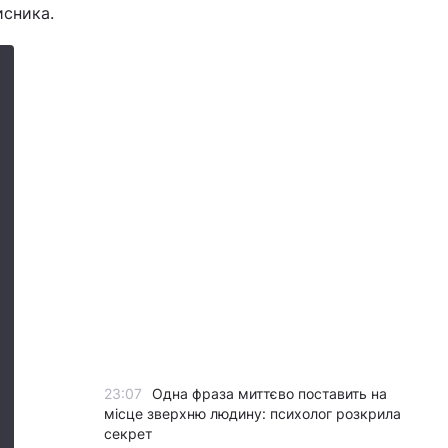
исника.
23:07
Одна фраза миттєво поставить на
місце зверхню людину: психолог розкрила
секрет