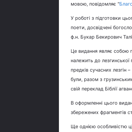
мовою, повідомляє "
Благо
У роботі з підготовки цьо
поети, досвідчені богослов
ф.н. Букар Бекирович Талі
Це видання являє собою п
належить до лезгинської п
предків сучасних лезгін –
були, разом з грузинськи
свій переклад Біблії агв
В оформленні цього вида
збережених фрагментів ст
Ще однією особливістю ціє