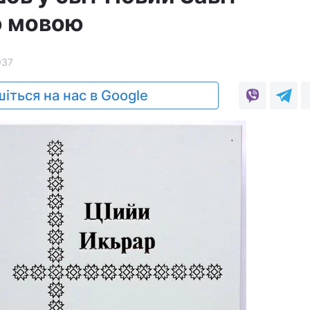
ю мовою
937
іться на нас в Google