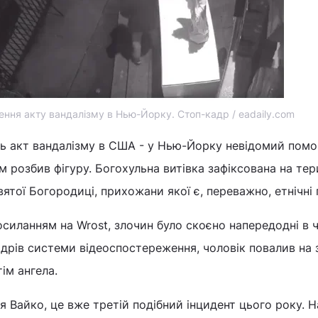
ення акту вандалізму в Нью-Йорку. Стоп-кадр / eadaily.com
ь акт вандалізму в США - у Нью-Йорку невідомий помо
м розбив фігуру. Богохульна витівка зафіксована на тер
ятої Богородиці, прихожани якої є, переважно, етнічні 
осиланням на Wrost, злочин було скоєно напередодні в 
адрів системи відеоспостереження, чоловік повалив на
тім ангела.
я Вайко, це вже третій подібний інцидент цього року. Н