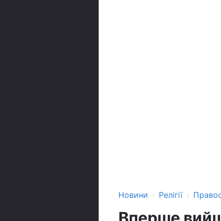
›
›
Новини
Релігії
Право
Вперше вийшо