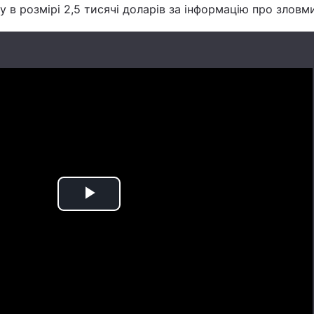
 в розмірі 2,5 тисячі доларів за інформацію про зловм
Play
Video