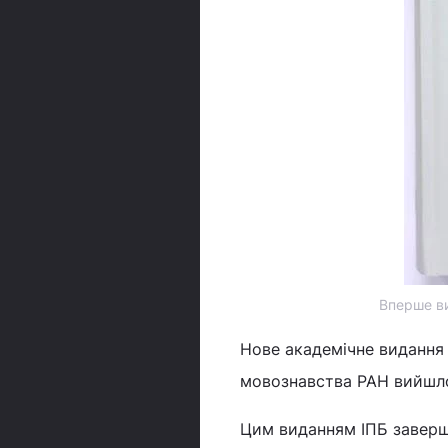
Вперше ви
Нове академічне видання І
мовознавства РАН вийшло
Цим виданням ІПБ заверш