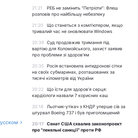
21:21
РЕБ не замінить "Петріоти": Флеш
розповів про найбільшу небезпеку
21:20
Що станеться з комп’ютером, якщо
тривалий час не оновлювати Windows
20:39
Суд продовжив тримання під
вартою для Коломойського, захист заявив
про проблеми зі здоров'ям
20:35
Росія встановила антидронові сітки
на своїх субмаринах, розташованих за
тисячі кілометрів від України
20:22
Що їсти для здоров’я серця:
кардіологи назвали 7 корисних каш
20:18
Льотчик-утікач з КНДР уперше сів за
штурвал Boeing 737 і був приголомшений
русском
20:17
Сенат США схвалив законопроект
про "пекельні санкції" проти РФ