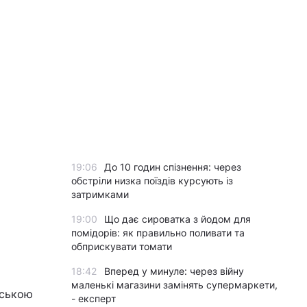
19:06
До 10 годин спізнення: через
обстріли низка поїздів курсують із
затримками
19:00
Що дає сироватка з йодом для
помідорів: як правильно поливати та
обприскувати томати
18:42
Вперед у минуле: через війну
маленькі магазини замінять супермаркети,
нською
- експерт