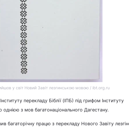
йшов у світ Новий Завіт лезгинською мовою / ibt.org.ru
нституту перекладу Біблії (ІПБ) під грифом Інституту
 однією з мов багатонаціонального Дагестану.
ив багаторічну працю з перекладу Нового Завіту лезгі