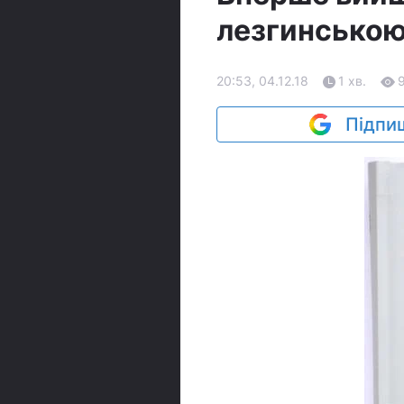
лезгинсько
20:53, 04.12.18
1 хв.
Підпиш