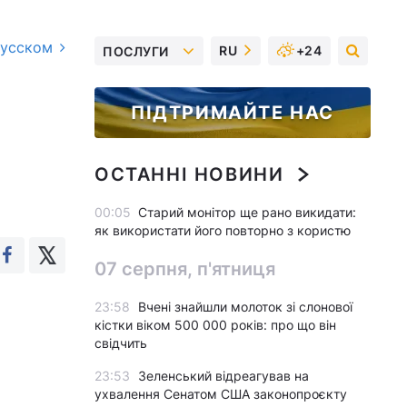
русском
RU
+24
ПОСЛУГИ
ПІДТРИМАЙТЕ НАС
ОСТАННІ НОВИНИ
00:05
Старий монітор ще рано викидати:
як використати його повторно з користю
07 серпня, п'ятниця
23:58
Вчені знайшли молоток зі слонової
кістки віком 500 000 років: про що він
свідчить
23:53
Зеленський відреагував на
ухвалення Сенатом США законопроєкту