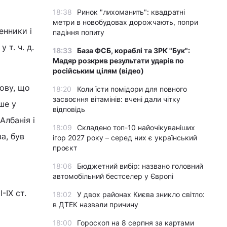
18:38
Ринок "лихоманить": квадратні
метри в новобудовах дорожчають, попри
енники і
падіння попиту
 т. ч. д.
18:33
База ФСБ, кораблі та ЗРК "Бук":
Мадяр розкрив результати ударів по
російським цілям (відео)
ову, що
18:20
Коли їсти помідори для повного
засвоєння вітамінів: вчені дали чітку
ше у
відповідь
Албанія і
18:09
Складено топ-10 найочікуваніших
а, був
ігор 2027 року – серед них є український
проєкт
18:06
Бюджетний вибір: названо головний
автомобільний бестселер у Європі
-IX ст.
18:02
У двох районах Києва зникло світло:
в ДТЕК назвали причину
18:00
Гороскоп на 8 серпня за картами