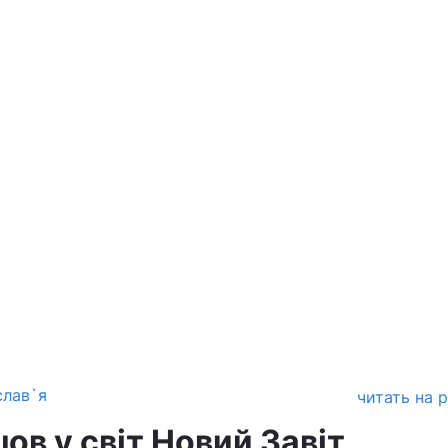
слав`я
читать на 
в у світ Новий Завіт