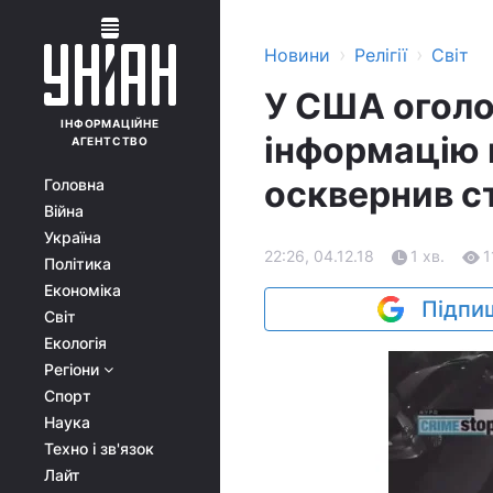
›
›
Новини
Релігії
Світ
У США оголо
ІНФОРМАЦІЙНЕ
інформацію 
АГЕНТСТВО
осквернив с
Головна
Війна
Україна
22:26, 04.12.18
1 хв.
1
Політика
Економіка
Підпиш
Світ
Екологія
Регіони
Спорт
Наука
Техно і зв'язок
Лайт