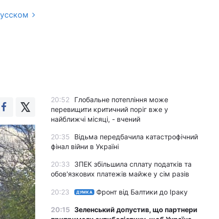
русском
20:52
Глобальне потепління може
перевищити критичний поріг вже у
найближчі місяці, - вчений
20:35
Відьма передбачила катастрофічний
фінал війни в Україні
20:33
ЗПЕК збільшила сплату податків та
обов'язкових платежів майже у сім разів
20:23
Фронт від Балтики до Іраку
ДУМКА
20:15
Зеленський допустив, що партнери