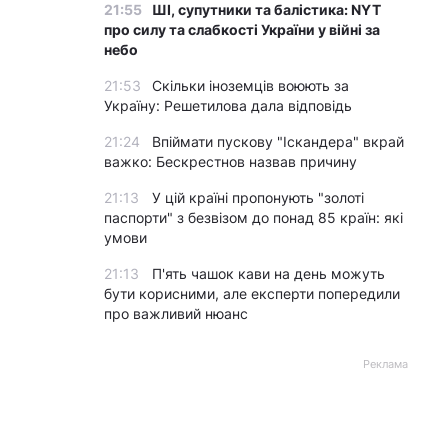
21:55
ШІ, супутники та балістика: NYT
про силу та слабкості України у війні за
небо
21:53
Скільки іноземців воюють за
Україну: Решетилова дала відповідь
21:24
Впіймати пускову "Іскандера" вкрай
важко: Бескрестнов назвав причину
21:13
У цій країні пропонують "золоті
паспорти" з безвізом до понад 85 країн: які
умови
21:13
П'ять чашок кави на день можуть
бути корисними, але експерти попередили
про важливий нюанс
Реклама