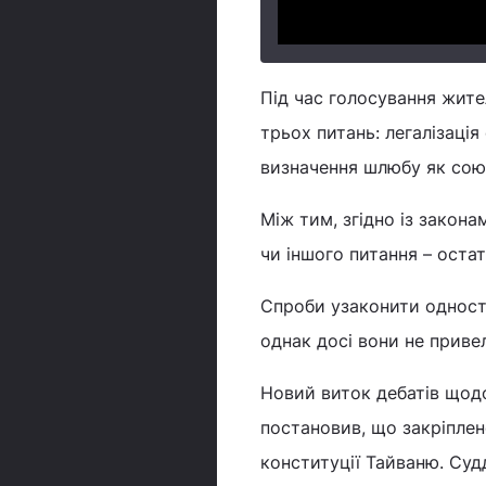
Під час голосування жит
трьох питань: легалізаці
визначення шлюбу як союз
Між тим, згідно із закон
чи іншого питання – оста
Спроби узаконити односта
однак досі вони не приве
Новий виток дебатів щодо
постановив, що закріплен
конституції Тайваню. Суд