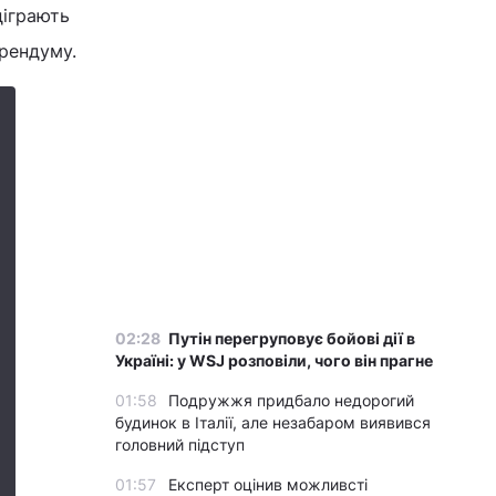
діграють
ерендуму.
02:28
Путін перегруповує бойові дії в
Україні: у WSJ розповіли, чого він прагне
01:58
Подружжя придбало недорогий
будинок в Італії, але незабаром виявився
головний підступ
01:57
Експерт оцінив можливсті