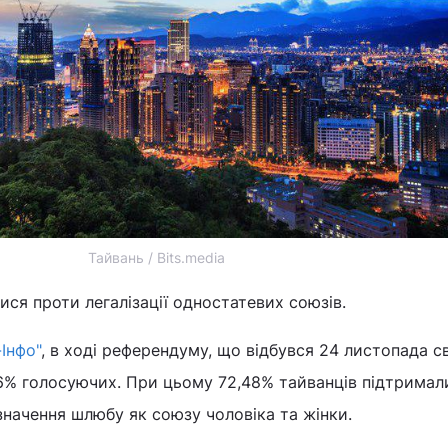
Тайвань / Bits.media
ся проти легалізації одностатевих союзів.
-Інфо"
, в ході референдуму, що відбувся 24 листопада св
6% голосуючих. При цьому 72,48% тайванців підтримал
начення шлюбу як союзу чоловіка та жінки.