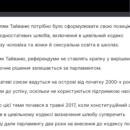
елям Тайваню потрібно було сформулювати свою позиц
я одностатевих шлюбів, включення в цивільний кодекс
у чоловіка та жінки й сексуальна освіта в школах.
ами Тайваню, референдуми не ставлять крапку у вирішен
точне рішення залишається за парламентом.
теві союзи ведуться на острові від початку 2000-х рок
ли до успіху, оскільки не користуються підтримкою нас
 цієї теми почався в травні 2017, коли конституційний 
е в цивільному кодексі визначення шлюбу суперечить
ді дали парламенту два роки на внесення до кодексу по