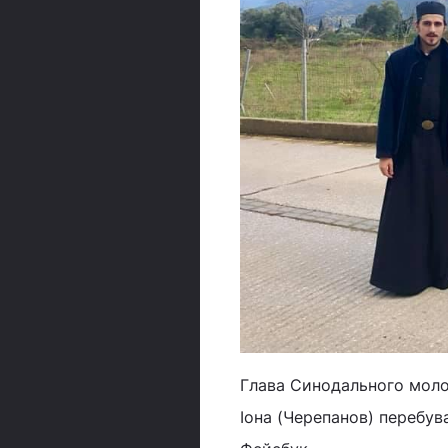
Глава Синодального молод
Іона (Черепанов) перебува