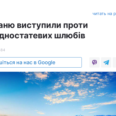
читать на 
аню виступили проти
одностатевих шлюбів
884
іться на нас в Google