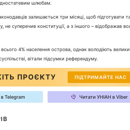
одностатевим шлюбам.
аконодавців залишається три місяці, щоб підготувати т
у, не суперечив конституції, а з іншого – відображав в
 всього 4% населення острова, однак володіють велик
успільстві, вітали підсумки референдуму.
ІТЬ ПРОЄКТУ
ПІДТРИМАЙТЕ НАС
 в Telegram
Читати УНІАН в Viber
ІВ