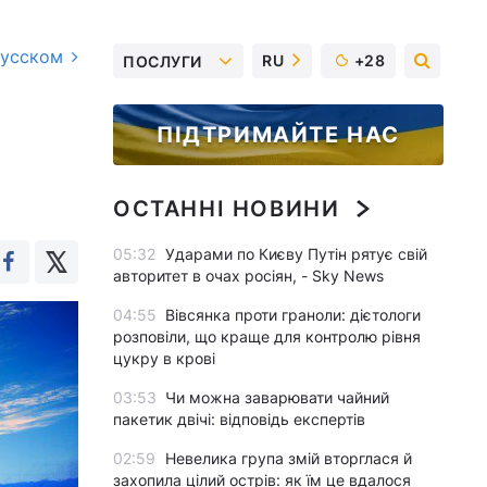
русском
RU
+28
ПОСЛУГИ
ПІДТРИМАЙТЕ НАС
ОСТАННІ НОВИНИ
05:32
Ударами по Києву Путін рятує свій
авторитет в очах росіян, - Sky News
04:55
Вівсянка проти граноли: дієтологи
розповіли, що краще для контролю рівня
цукру в крові
03:53
Чи можна заварювати чайний
пакетик двічі: відповідь експертів
02:59
Невелика група змій вторглася й
захопила цілий острів: як їм це вдалося