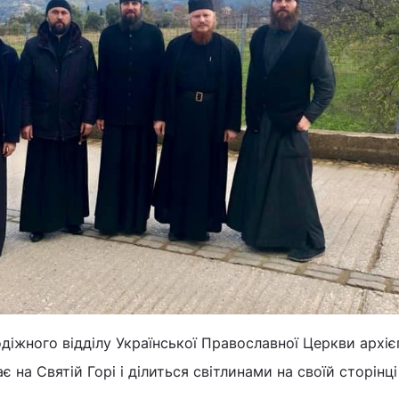
іжного відділу Української Православної Церкви архі
є на Святій Горі і ділиться світлинами на своїй сторінці