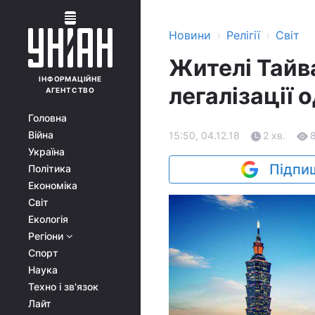
›
›
Новини
Релігії
Світ
Жителі Тайв
ІНФОРМАЦІЙНЕ
легалізації 
АГЕНТСТВО
Головна
Війна
15:50, 04.12.18
2 хв.
Україна
Підпиш
Політика
Економіка
Світ
Екологія
Регіони
Спорт
Наука
Техно і зв'язок
Лайт