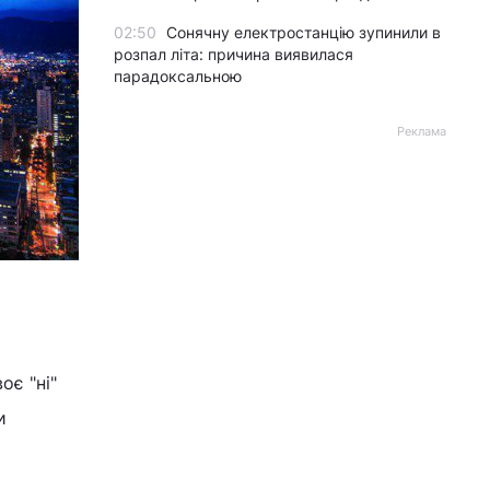
02:50
Сонячну електростанцію зупинили в
розпал літа: причина виявилася
парадоксальною
Реклама
оє "ні"
и