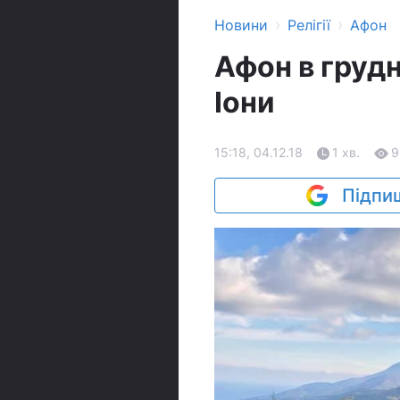
›
›
Новини
Релігії
Афон
Афон в грудн
Іони
15:18, 04.12.18
1 хв.
9
Підпиш