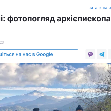
читать на 
і: фотопогляд архієпископа
23
іться на нас в Google