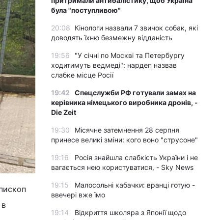
притримали антибалістику, щоб Україна
була "поступливою"
20:08
Кінологи назвали 7 звичок собак, які
доводять їхню безмежну відданість
19:56
"У січні по Москві та Петербургу
ходитимуть ведмеді": нардеп назвав
слабке місце Росії
19:42
Спецслужби РФ готували замах на
керівника німецького виробника дронів, -
Die Zeit
19:30
Місячне затемнення 28 серпня
принесе великі зміни: кого воно "струсоне"
19:16
Росія знайшла слабкість України і не
вагається нею користуватися, - Sky News
19:15
Малосольні кабачки: вранці готую -
єпископ
ввечері вже їмо
 в
19:14
Відкриття школяра з Японії щодо