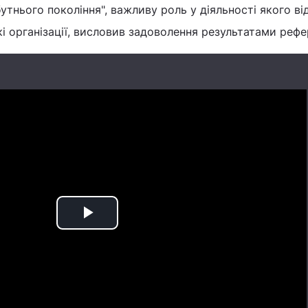
утнього покоління", важливу роль у діяльності якого ві
кі організації, висловив задоволення результатами реф
Play
Video