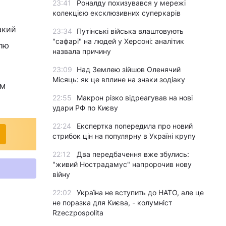
23:41
Роналду похизувався у мережі
колекцією ексклюзивних суперкарів
акий
23:34
Путінські війська влаштовують
"сафарі" на людей у Херсоні: аналітик
олю
назвала причину
23:09
Над Землею зійшов Оленячий
Місяць: як це вплине на знаки зодіаку
им
22:55
Макрон різко відреагував на нові
удари РФ по Києву
22:24
Експертка попередила про новий
стрибок цін на популярну в Україні крупу
22:12
Два передбачення вже збулись:
"живий Нострадамус" напророчив нову
війну
22:02
Україна не вступить до НАТО, але це
не поразка для Києва, - колумніст
Rzeczpospolita