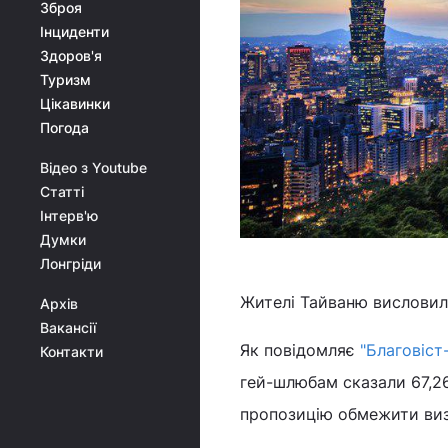
Зброя
Інциденти
Здоров'я
Туризм
Цікавинки
Погода
Відео з Youtube
Статті
Інтерв'ю
Думки
Лонгріди
Жителі Тайваню висловили
Архів
Вакансії
Як повідомляє
"Благовіст
Контакти
гей-шлюбам сказали 67,2
пропозицію обмежити виз