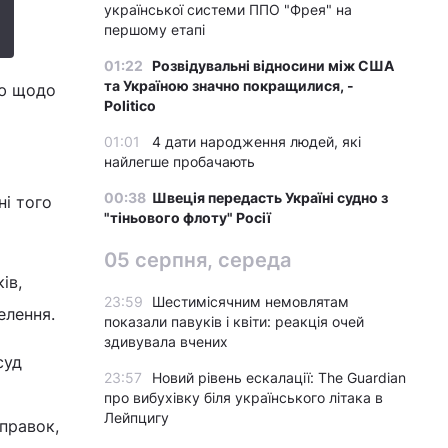
української системи ППО "Фрея" на
першому етапі
01:22
Розвідувальні відносини між США
та Україною значно покращилися, -
ію щодо
Politico
01:01
4 дати народження людей, які
найлегше пробачають
00:38
Швеція передасть Україні судно з
ні того
"тіньового флоту" Росії
05 серпня, середа
ів,
23:59
Шестимісячним немовлятам
елення.
показали павуків і квіти: реакція очей
здивувала вчених
суд
23:57
Новий рівень ескалації: The Guardian
про вибухівку біля українського літака в
Лейпцигу
правок,