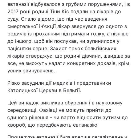
евтаназії відбувалося з грубими порушеннями, і в
Тема оформлення
2017 році родичі Тіни Кіс подали на лікарів до
суду. Стало відомо, що під час введення
смертельної ін'єкції лікар звернувся до одного з
родичів із проханням підтримати голку, а пізніше
до іншого, щоб він послухав, чи зупинилося у
пацієнтки серце. Захист трьох бельгійських
лікарів стверджує, що родичі дівчини, швидше за
все, не зможуть надати конкретних доказів, крім
усних звинувачень.
Різко засудили дії медиків і представники
Католицької Церкви в Бельгії.
Цей випадок викликав обурення і в науковому
середовищі. Фахівці не можуть прийти до
єдиного рішення - чи варто відносити аутизм до
хвороб, що передбачають евтаназію.
Процедура евтаназії була вперше легалізована у