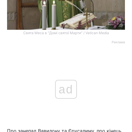
Свята Меса в "Домі святої Марти" / Vatican Media
Реклама
ad
Про занепад Вавилону та Єрусалиму, про кінець