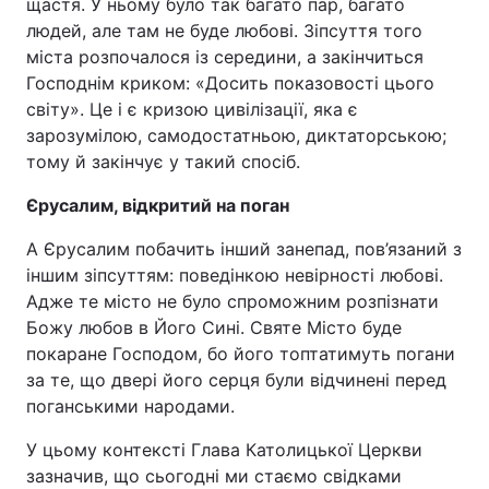
щастя. У ньому було так багато пар, багато
людей, але там не буде любові. Зіпсуття того
міста розпочалося із середини, а закінчиться
Господнім криком: «Досить показовості цього
світу». Це і є кризою цивілізації, яка є
зарозумілою, самодостатньою, диктаторською;
тому й закінчує у такий спосіб.
Єрусалим, відкритий на поган
А Єрусалим побачить інший занепад, пов’язаний з
іншим зіпсуттям: поведінкою невірності любові.
Адже те місто не було спроможним розпізнати
Божу любов в Його Сині. Святе Місто буде
покаране Господом, бо його топтатимуть погани
за те, що двері його серця були відчинені перед
поганськими народами.
У цьому контексті Глава Католицької Церкви
зазначив, що сьогодні ми стаємо свідками