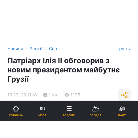
›
›
Новини
Релігії
Світ
рус
Патріарх Ілія II обговорив з
новим президентом майбутнє
Грузії
19:19, 29.11.18
1 хв.
1195
RU
Підпишіться на нас в Google
МОВА
ГОЛОВНА
РОЗДІЛИ
ПОГОДА
ЛАЙТ