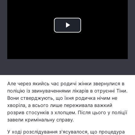
Лонгріди
Відео з Youtube
Статті
Play
Інтерв'ю
Думки
Video
Архів
Вакансії
Контакти
Послуги
Але через якийсь час родичі жінки звернулися в
поліцію із звинуваченнями лікарів в отруєнні Тіни.
Вони стверджують, що їхня родичка нічим не
хворіла, а всього лише переживала важкий
розрив стосунків з хлопцем. Після цього у поліції
завели кримінальну справу.
У ході розслідування з'ясувалося, що процедура