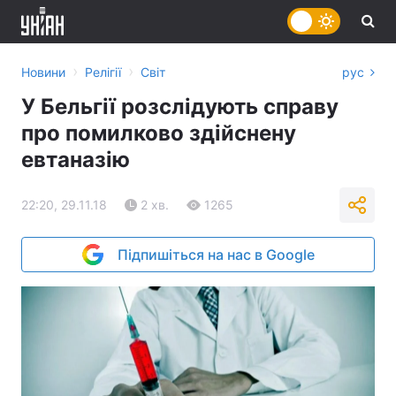
›
›
Новини
Релігії
Світ
рус
У Бельгії розслідують справу
про помилково здійснену
евтаназію
22:20, 29.11.18
2 хв.
1265
Підпишіться на нас в Google