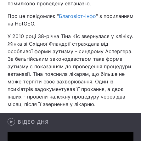
помилково проведену евтаназію.
Про це повідомляє "
Благовіст-інфо
" з посиланням
на HotGEO.
Головна
Війна
У 2010 році 38-річна Тіна Кіс звернулася у клініку.
Україна
Політика
Жінка зі Східної Фландрії страждала від
особливої форми аутизму - синдрому Аспергера.
Економіка
Світ
За бельгійським законодавством така форма
аутизму є показанням до проведення процедури
Спорт
Наука
евтаназії. Тіна пояснила лікарям, що більше не
може терпіти своє захворювання. Один із
Техно і зв'язок
Лайт
психіатрів задокументував її прохання, а двоє
інших - провели належну процедуру через два
Зброя
Інциденти
місяці після її звернення у лікарню.
Здоров'я
Туризм
ВІДЕО ДНЯ
Цікавинки
Погода
Екологія
Регіони