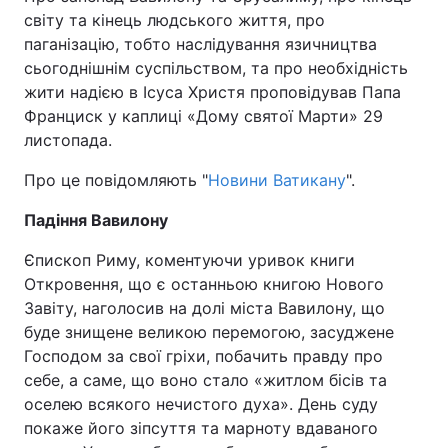
світу та кінець людського життя, про
паганізацію, тобто наслідування язичництва
сьогоднішнім суспільством, та про необхідність
жити надією в Ісуса Христя проповідував Папа
Франциск у каплиці «Дому святої Марти» 29
листопада.
Про це повідомляють "
Новини Ватикану
".
Падіння Вавилону
Єпископ Риму, коментуючи уривок книги
Откровення, що є останньою книгою Нового
Завіту, наголосив на долі міста Вавилону, що
буде знищене великою перемогою, засуджене
Господом за свої гріхи, побачить правду про
себе, а саме, що воно стало «житлом бісів та
оселею всякого нечистого духа». День суду
покаже його зіпсуття та марноту вдаваного