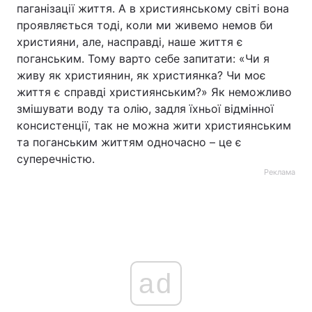
паганізації життя. А в християнському світі вона
проявляється тоді, коли ми живемо немов би
християни, але, насправді, наше життя є
поганським. Тому варто себе запитати: «Чи я
живу як християнин, як християнка? Чи моє
життя є справді християнським?» Як неможливо
змішувати воду та олію, задля їхньої відмінної
консистенції, так не можна жити християнським
та поганським життям одночасно – це є
суперечністю.
Реклама
ad