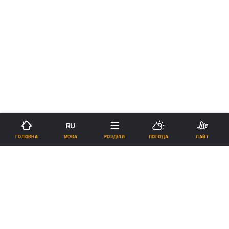
RU
МОВА
ГОЛОВНА
РОЗДІЛИ
ПОГОДА
ЛАЙТ
›
›
Новини
Релігії
Православ`я
рус
Чому Лядівський скельний
монастир називають
українським Афоном