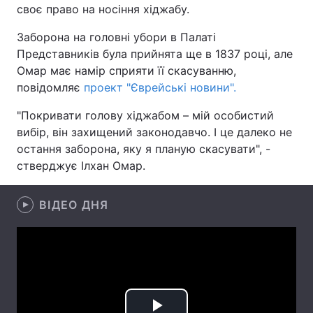
своє право на носіння хіджабу.
Заборона на головні убори в Палаті
Представників була прийнята ще в 1837 році, але
Головна
Війна
Омар має намір сприяти її скасуванню,
повідомляє
проект "Єврейські новини".
Україна
Політика
"Покривати голову хіджабом – мій особистий
Економіка
Світ
вибір, він захищений законодавчо. І це далеко не
остання заборона, яку я планую скасувати", -
Спорт
Наука
стверджує Ілхан Омар.
Техно і зв'язок
Лайт
ВІДЕО ДНЯ
Зброя
Інциденти
Здоров'я
Туризм
Цікавинки
Погода
Екологія
Регіони