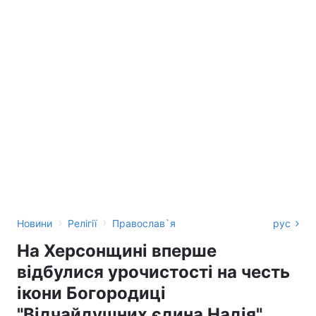
›
›
Новини
Релігії
Православ`я
рус
На Херсонщині вперше
відбулися урочистості на честь
ікони Богородиці
"Відчайдушних єдина Надія"