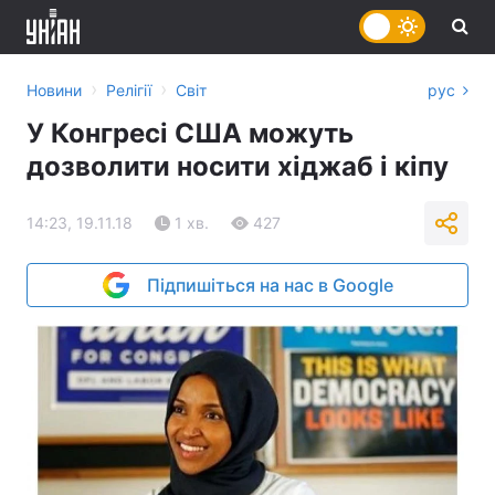
›
›
Новини
Релігії
Світ
рус
У Конгресі США можуть
дозволити носити хіджаб і кіпу
14:23, 19.11.18
1 хв.
427
Підпишіться на нас в Google