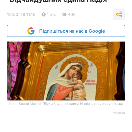
13:50, 19.11.18
1 хв.
466
Підпишіться на нас в Google
Ікона Божої Матері "Відчайдушних єдина Надія" / pravoslavie.ks.ua
Реклама