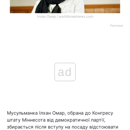
Ілхан Омар / worldisraelnews.com
Реклама
ad
Мусульманка Ілхан Омар, обрана до Конгресу
штату Міннесота від демократичної партії,
збирається після вступу на посаду відстоювати