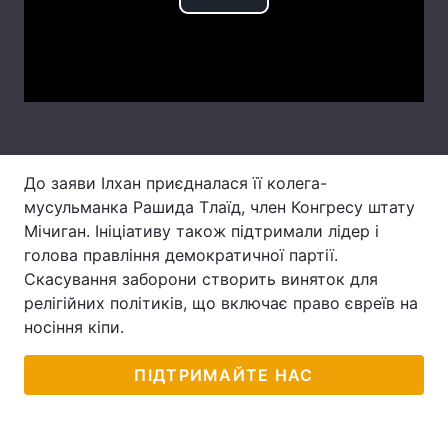
Play
Лонгріди
Video
Відео з Youtube
Статті
Інтерв'ю
Думки
До заяви Ілхан приєдналася її колега-
Архів
Вакансії
мусульманка Рашида Тлаїд, член Конгресу штату
Контакти
Мічиган. Ініціативу також підтримали лідер і
голова правління демократичної партії.
Послуги
Скасування заборони створить виняток для
релігійних політиків, що включає право євреїв на
носіння кіпи.
ПІДТРИМАЙТЕ НАС