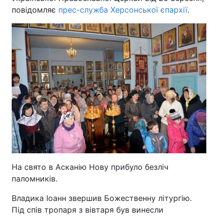
повідомляє
прес-служба Херсонської єпархії
.
На свято в Асканію Нову прибуло безліч
паломників.
Владика Іоанн звершив Божественну літургію.
Під спів тропаря з вівтаря був винесли