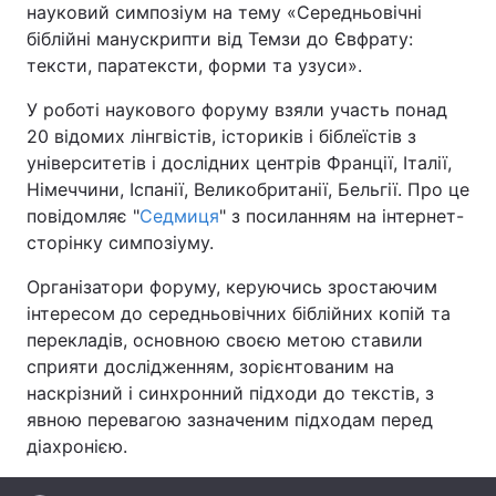
науковий симпозіум на тему «Середньовічні
біблійні манускрипти від Темзи до Євфрату:
тексти, паратексти, форми та узуси».
Головна
Війна
У роботі наукового форуму взяли участь понад
20 відомих лінгвістів, істориків і біблеїстів з
Україна
Політика
університетів і дослідних центрів Франції, Італії,
Німеччини, Іспанії, Великобританії, Бельгії. Про це
Економіка
Світ
повідомляє "
Седмиця
" з посиланням на інтернет-
сторінку симпозіуму.
Спорт
Наука
Організатори форуму, керуючись зростаючим
Техно і зв'язок
Лайт
інтересом до середньовічних біблійних копій та
перекладів, основною своєю метою ставили
Зброя
Інциденти
сприяти дослідженням, зорієнтованим на
Здоров'я
Туризм
наскрізний і синхронний підходи до текстів, з
явною перевагою зазначеним підходам перед
Цікавинки
Погода
діахронією.
Екологія
Регіони