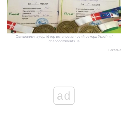
Священик-пауерліфтер встановив новий рекорд України /
dnepr.comments.ua
Реклама
ad