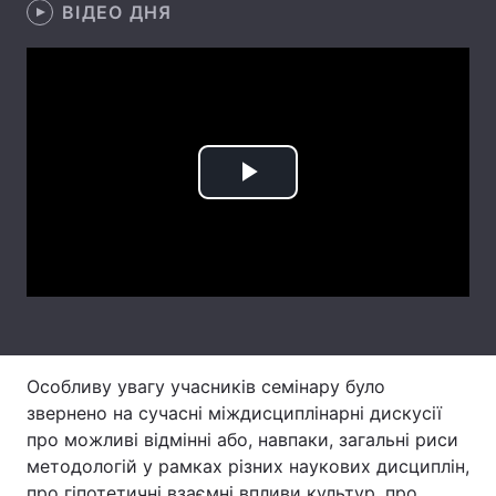
ВІДЕО ДНЯ
Лонгріди
Відео з Youtube
Статті
Інтерв'ю
Думки
Play
Архів
Вакансії
Video
Контакти
Послуги
Особливу увагу учасників семінару було
звернено на сучасні міждисциплінарні дискусії
про можливі відмінні або, навпаки, загальні риси
методологій у рамках різних наукових дисциплін,
про гіпотетичні взаємні впливи культур, про