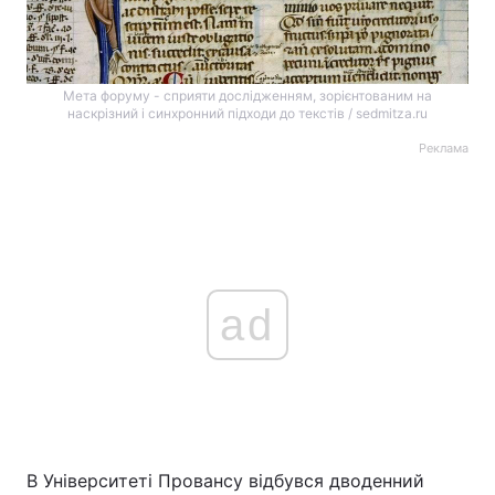
Мета форуму - сприяти дослідженням, зорієнтованим на
наскрізний і синхронний підходи до текстів / sedmitza.ru
Реклама
ad
В Університеті Провансу відбувся дводенний