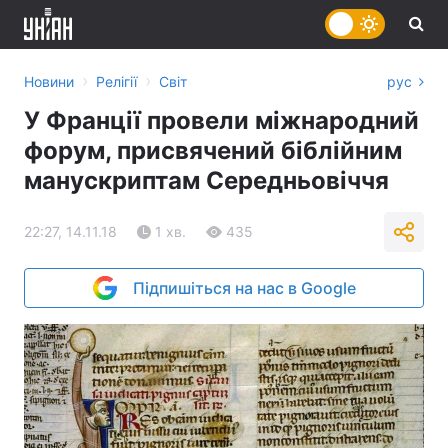
›
›
Новини
Релігії
Світ
рус
У Франції провели міжнародний
форум, присвячений біблійним
манускриптам Середньовіччя
22:27, 14.11.18
1 хв.
435
Підпишіться на нас в Google