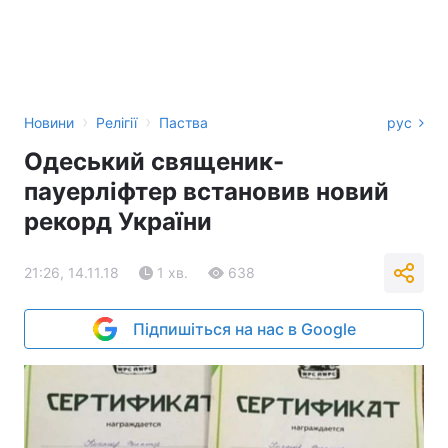
›
›
Новини
Релігії
Паства
рус
Одеський священик-
пауерліфтер встановив новий
рекорд України
21:26, 14.11.18
1 хв.
638
Підпишіться на нас в Google