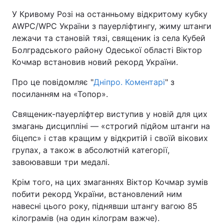
У Кривому Розі на останньому відкритому кубку
AWPC/WPC України з пауерліфтингу, жиму штанги
лежачи та становій тязі, священик із села Кубей
Болградського району Одеської області Віктор
Кочмар встановив новий рекорд України.
Про це повідомляє "
Дніпро. Коментарі
" з
посиланням на «Топор».
Священик-пауерліфтер виступив у новій для цих
змагань дисципліні — «строгий підйом штанги на
біцепс» і став кращим у відкритій і своїй вікових
групах, а також в абсолютній категорії,
завоювавши три медалі.
Крім того, на цих змаганнях Віктор Кочмар зумів
побити рекорд України, встановлений ним
навесні цього року, піднявши штангу вагою 85
кілограмів (на один кілограм важче).