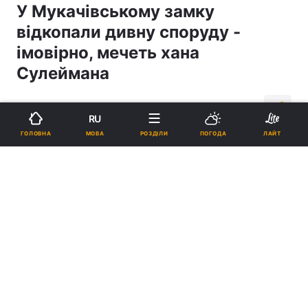
У Мукачівському замку
відкопали дивну споруду -
імовірно, мечеть хана
Сулеймана
20:59, 14.11.18
1 хв.
1082
RU
МОВА
ГОЛОВНА
РОЗДІЛИ
ПОГОДА
ЛАЙТ
Підпишіться на нас в Google