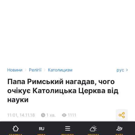
›
›
Новини
Релігії
Католицизм
рус
Папа Римський нагадав, чого
очікує Католицька Церква від
науки
11:01, 14.11.18
1 хв.
1111
RU
Підпишіться на нас в Google
МОВА