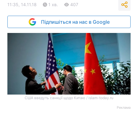
11:35, 14.11.18
1 хв.
407
Підпишіться на нас в Google
США введуть санкції щодо Китаю / islam-today.ru
Реклама