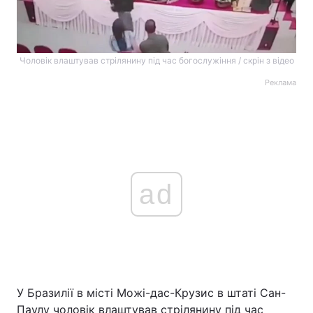
Чоловік влаштував стрілянину під час богослужіння / скрін з відео
Реклама
ad
У Бразилії в місті Можі-дас-Крузис в штаті Сан-
Паулу чоловік влаштував стрілянину під час