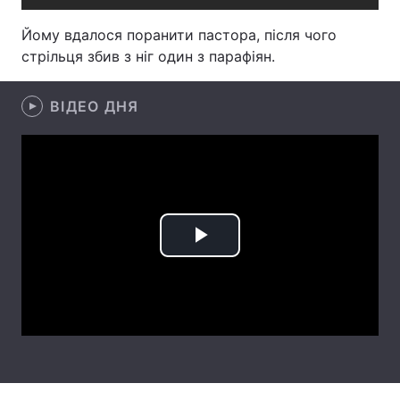
Лонгріди
Йому вдалося поранити пастора, після чого
стрільця збив з ніг один з парафіян.
Відео з Youtube
Статті
ВІДЕО ДНЯ
Інтерв'ю
Думки
Архів
Вакансії
Контакти
Послуги
Play
Video