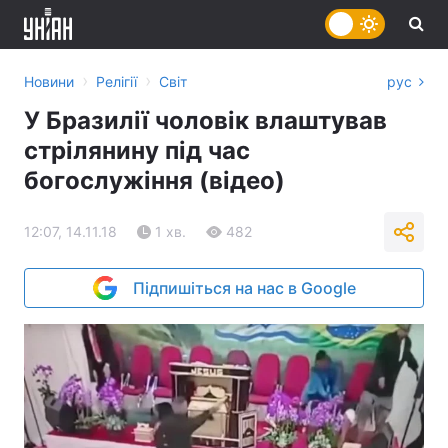
›
›
Новини
Релігії
Світ
рус
У Бразилії чоловік влаштував
стрілянину під час
богослужіння (відео)
12:07, 14.11.18
1 хв.
482
Підпишіться на нас в Google