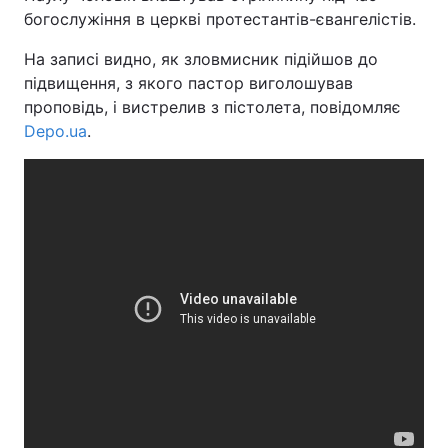
богослужіння в церкві протестантів-євангелістів.
На записі видно, як зловмисник підійшов до
підвищення, з якого пастор виголошував
Головна
Війна
проповідь, і вистрелив з пістолета, повідомляє
Depo.ua
Україна
.
Політика
Економіка
Світ
Спорт
Наука
Техно і зв'язок
Лайт
Зброя
Інциденти
Здоров'я
Туризм
Цікавинки
Погода
Екологія
Регіони