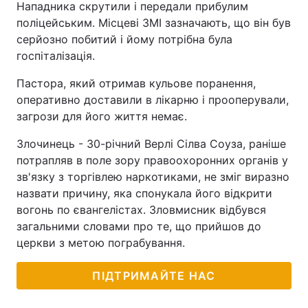
Нападника скрутили і передали прибулим
поліцейським. Місцеві ЗМІ зазначають, що він був
Тема оформлення
серйозно побитий і йому потрібна була
госпіталізація.
Пастора, який отримав кульове поранення,
оперативно доставили в лікарню і прооперували,
загрози для його життя немає.
Злочинець - 30-річний Верлі Сілва Соуза, раніше
потрапляв в поле зору правоохоронних органів у
зв'язку з торгівлею наркотиками, не зміг виразно
назвати причину, яка спонукала його відкрити
вогонь по євангелістах. Зловмисник відбувся
загальними словами про те, що прийшов до
церкви з метою пограбування.
ПІДТРИМАЙТЕ НАС