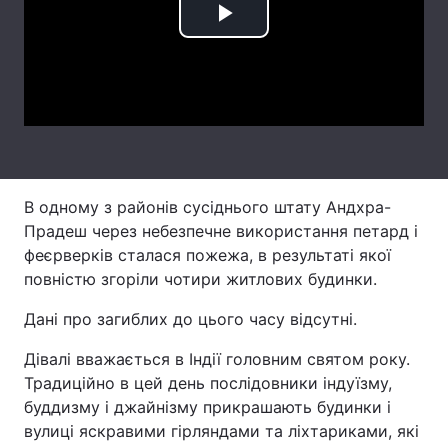
Play
Лонгріди
Video
Відео з Youtube
Статті
Інтерв'ю
Думки
Архів
Вакансії
В одному з районів сусіднього штату Андхра-
Контакти
Прадеш через небезпечне використання петард і
феєрверків сталася пожежа, в результаті якої
Послуги
повністю згоріли чотири житлових будинки.
Дані про загиблих до цього часу відсутні.
Дівалі вважається в Індії головним святом року.
Традиційно в цей день послідовники індуїзму,
буддизму і джайнізму прикрашають будинки і
вулиці яскравими гірляндами та ліхтариками, які