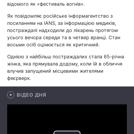
відомого як «фестиваль вогнів».
Як повідомляє російське інформагентство з
посиланням на IANS, за інформацією медиків,
Головна
Війна
постраждалі надходили до лікарень протягом
усього вечора середи та в четвер вранці. Стан
Україна
Політика
восьми осіб оцінюється як критичний.
Економіка
Світ
Однією з найбільш постраждалих стала 65-річна
жінка, яка прямувала додому, коли їй в обличчя
Спорт
Наука
влучив запущений місцевими жителями
феєрверк.
Техно і зв'язок
Лайт
Зброя
Інциденти
ВІДЕО ДНЯ
Здоров'я
Туризм
Цікавинки
Погода
Екологія
Регіони