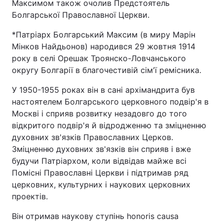
Максимом також очолив Предстоятель
Болгарської Православної Церкви.
*Патріарх Болгарський Максим (в миру Марін
Мінков Найдьонов) народився 29 жовтня 1914
року в селі Орешак Троянско-Ловчанського
округу Болгарії в благочестивій сім'ї ремісника.
У 1950-1955 роках він в сані архімандрита був
настоятелем Болгарського церковного подвір'я в
Москві і сприяв розвитку незадовго до того
відкритого подвір'я й відродженню та зміцненню
духовних зв'язків Православних Церков.
Зміцненню духовних зв'язків він сприяв і вже
будучи Патріархом, коли відвідав майже всі
Помісні Православні Церкви і підтримав ряд
церковних, культурних і наукових церковних
проектів.
Він отримав наукову ступінь honoris causa