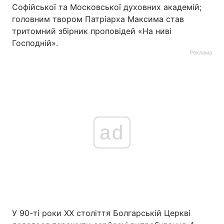
Софійської та Московської духовних академій;
головним твором Патріарха Максима став
тритомний збірник проповідей «На ниві
Господній».
Реклама
ad
У 90-ті роки ХХ століття Болгарській Церкві