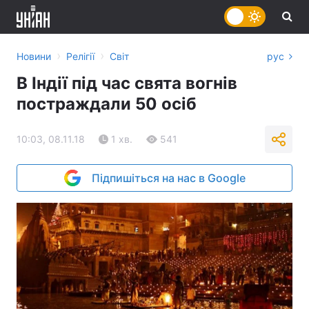
›
›
Новини
Релігії
Світ
рус
В Індії під час свята вогнів
постраждали 50 осіб
10:03, 08.11.18
1 хв.
541
Підпишіться на нас в Google