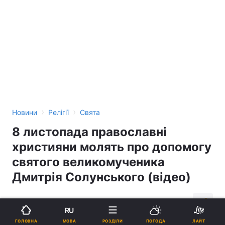
›
›
Новини
Релігії
Свята
8 листопада православні
християни молять про допомогу
святого великомученика
Дмитрія Солунського (відео)
00:07, 08.11.18
4 хв.
580
RU
МОВА
ГОЛОВНА
РОЗДІЛИ
ПОГОДА
ЛАЙТ