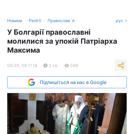
›
›
Новини
Релігії
Православ`я
рус
У Болгарії православні
молилися за упокій Патріарха
Максима
09:39, 08.11.18
2 хв.
596
Підпишіться на нас в Google