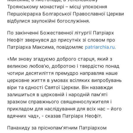
Троянському монастирі – місці упокоєння
Першоієрарха Болгарської Православної Церкви
відбулися заупокійні богослужіння.
По закінченні Божественної літургії Патріарх
Неофіт звернувся до присутніх зі словом про
Патріарха Максима, повідомляє
patriarchia.ru.
«Ми знову згадуємо доброго старця, який з
великою любов'ю, добротою і твердістю понад
чотири десятиліття премудро направляв наше
церковне життя в умовах всіляких випробувань
віри та єдності Святої Церкви. Він назавжди
залишиться в церковній і народній пам'яті
зразком справжнього священнослужителя і
прикладом для наслідування для всіх нас – його
вдячних чад», - сказав Патріарх Неофіт.
Панахиду за пріснопам'ятним Патріархом