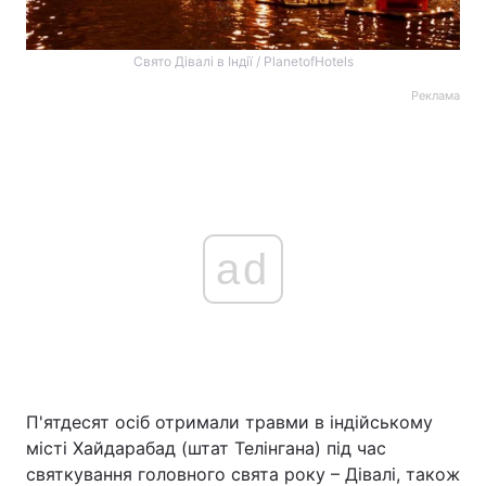
Свято Дівалі в Індії / PlanetofHotels
Реклама
ad
П'ятдесят осіб отримали травми в індійському
місті Хайдарабад (штат Телінгана) під час
святкування головного свята року – Дівалі, також