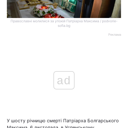
Православні молилися за упокій Патріарха Максима / podvorie-
sofia.bg
Реклама
ad
У шосту річницю смерті Патріарха Болгарського
Максима, 6 листопада, в Успенському