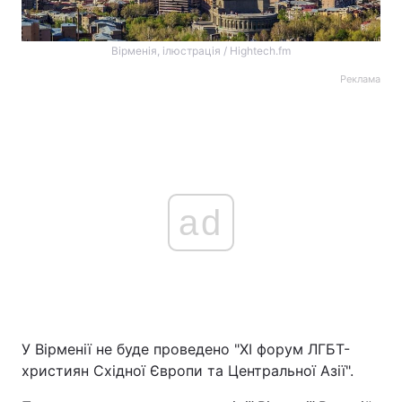
Вірменія, ілюстрація / Hightech.fm
Реклама
ad
У Вірменії не буде проведено "XI форум ЛГБТ-
християн Східної Європи та Центральної Азії".