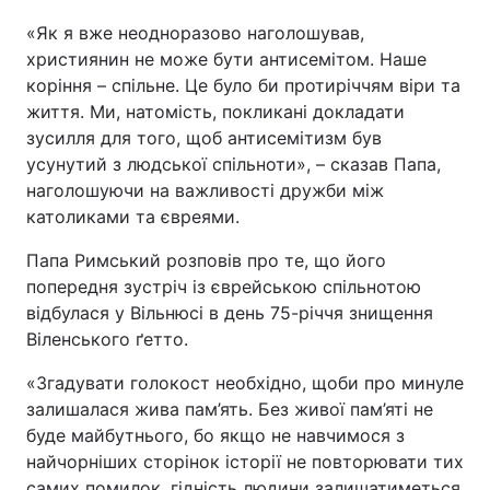
«Як я вже неодноразово наголошував,
християнин не може бути антисемітом. Наше
коріння – спільне. Це було би протиріччям віри та
життя. Ми, натомість, покликані докладати
зусилля для того, щоб антисемітизм був
усунутий з людської спільноти», – сказав Папа,
наголошуючи на важливості дружби між
католиками та євреями.
Папа Римський розповів про те, що його
попередня зустріч із єврейською спільнотою
відбулася у Вільнюсі в день 75-річчя знищення
Віленського ґетто.
«Згадувати голокост необхідно, щоби про минуле
залишалася жива пам’ять. Без живої пам’яті не
буде майбутнього, бо якщо не навчимося з
найчорніших сторінок історії не повторювати тих
самих помилок, гідність людини залишатиметься