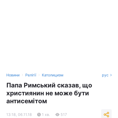
›
›
Новини
Релігії
Католицизм
рус
Папа Римський сказав, що
християнин не може бути
антисемітом
13:18, 06.11.18
1 хв.
517