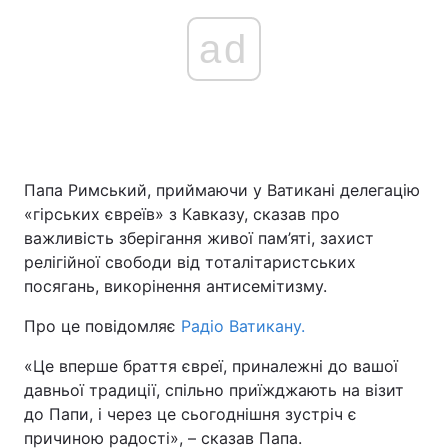
ad
Папа Римський, приймаючи у Ватикані делегацію
«гірських євреїв» з Кавказу, сказав про
важливість зберігання живої пам’яті, захист
релігійної свободи від тоталітаристських
посягань, викорінення антисемітизму.
Про це повідомляє
Радіо Ватикану.
«Це вперше браття євреї, приналежні до вашої
давньої традиції, спільно приїжджають на візит
до Папи, і через це сьогоднішня зустріч є
причиною радості», – сказав Папа.