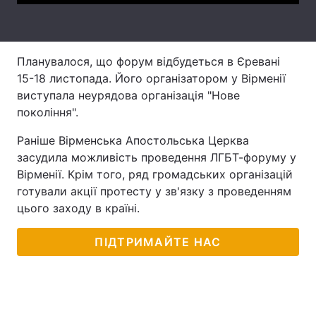
Лонгріди
Планувалося, що форум відбудеться в Єревані
Відео з Youtube
Статті
15-18 листопада. Його організатором у Вірменії
виступала неурядова організація "Нове
Інтерв'ю
Думки
покоління".
Архів
Вакансії
Раніше Вірменська Апостольська Церква
засудила можливість проведення ЛГБТ-форуму у
Контакти
Вірменії. Крім того, ряд громадських організацій
готували акції протесту у зв'язку з проведенням
Послуги
цього заходу в країні.
ПІДТРИМАЙТЕ НАС