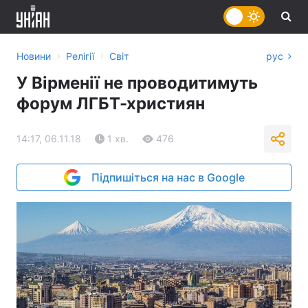
›
›
Новини
Релігії
Світ
рус
У Вірменії не проводитимуть
форум ЛГБТ-християн
14:17, 06.11.18
1 хв.
476
Підпишіться на нас в Google