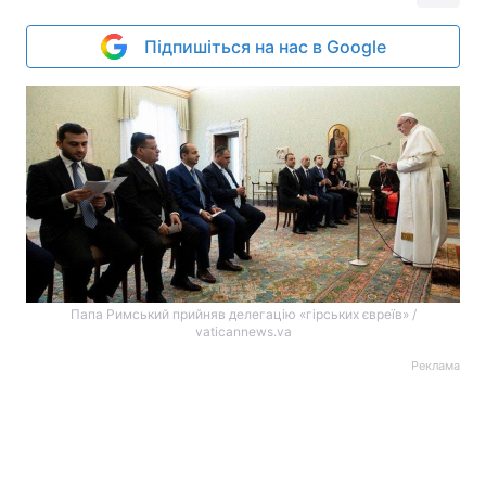
Підпишіться на нас в Google
Папа Римський прийняв делегацію «гірських євреїв» /
vaticannews.va
Реклама