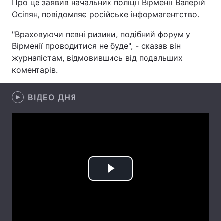
Про це заявив начальник поліції Вірменії Валерій
Осіпян, повідомляє російське інформагентство.
"Враховуючи певні ризики, подібний форум у
Головна
Війна
Вірменії проводитися не буде", - сказав він
журналістам, відмовившись від подальших
Україна
Політика
коментарів.
Економіка
Світ
ВІДЕО ДНЯ
Спорт
Наука
Техно і зв'язок
Лайт
Зброя
Інциденти
Здоров'я
Туризм
Play
Цікавинки
Погода
Video
Екологія
Регіони