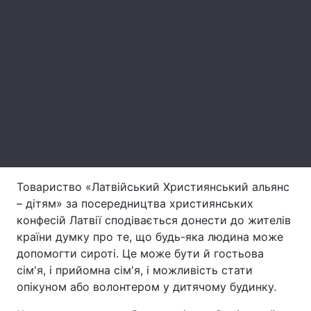
Лонгріди
Відео з Youtube
Статті
Інтерв'ю
Думки
Архів
Вакансії
Контакти
Товариство «Латвійський Християнський альянс
Послуги
– дітям» за посередництва християнських
конфесій Латвії сподівається донести до жителів
країни думку про те, що будь-яка людина може
допомогти сироті. Це може бути й гостьова
сім'я, і прийомна сім'я, і можливість стати
опікуном або волонтером у дитячому будинку.