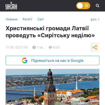
›
›
Новини
Релігії
Світ
рус
Християнські громади Латвії
проведуть «Сирітську неділю»
11:19, 02.11.18
1 хв.
633
Підпишіться на нас в Google