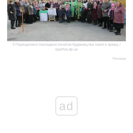
У Перещепино покладено початок будівництва нового храму /
eparhia.dp.ua
Реклама
ad