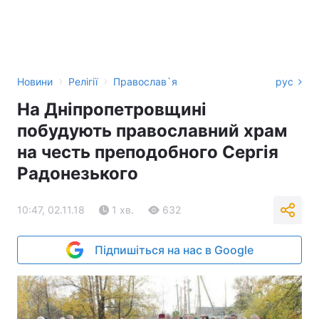
›
›
Новини
Релігії
Православ`я
рус
На Дніпропетровщині
побудують православний храм
на честь преподобного Сергія
Радонезького
10:47, 02.11.18
1 хв.
632
Підпишіться на нас в Google