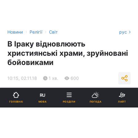
›
›
Новини
Релігії
Світ
рус
В Іраку відновлюють
християнські храми, зруйновані
бойовиками
10:15, 02.11.18
1 хв.
600
Підпишіться на нас в Google
RU
МОВА
ГОЛОВНА
РОЗДІЛИ
ПОГОДА
ЛАЙТ