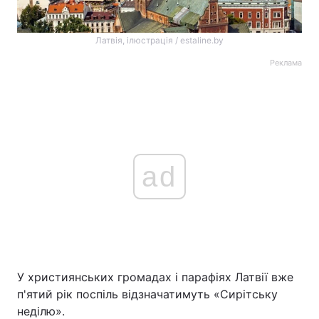
Латвія, ілюстрація / estaline.by
Реклама
ad
У християнських громадах і парафіях Латвії вже
п'ятий рік поспіль відзначатимуть «Сирітську
неділю».