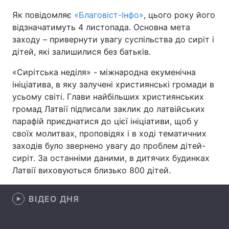
Як повідомляє
«Благовіст-Інфо»
, цього року його
відзначатимуть 4 листопада. Основна мета
заходу – привернути увагу суспільства до сиріт і
Головна
Війна
дітей, які залишилися без батьків.
Україна
Політика
«Сирітська неділя» - міжнародна екуменічна
ініціатива, в яку залучені християнські громади в
Економіка
Світ
усьому світі. Глави найбільших християнських
громад Латвії підписали заклик до латвійських
Спорт
Наука
парафій приєднатися до цієї ініціативи, щоб у
своїх молитвах, проповідях і в ході тематичних
Техно і зв'язок
Лайт
заходів було звернено увагу до проблем дітей-
Зброя
Інциденти
сиріт. За останніми даними, в дитячих будинках
Латвії виховуються близько 800 дітей.
Здоров'я
Туризм
ВІДЕО ДНЯ
Цікавинки
Погода
Екологія
Регіони