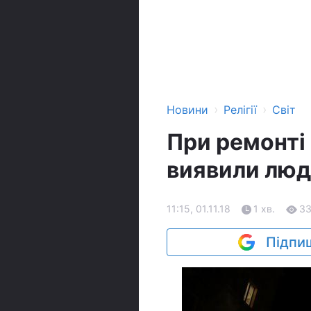
›
›
Новини
Релігії
Світ
При ремонті
виявили люд
11:15, 01.11.18
1 хв.
33
Підпиш