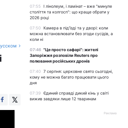
07:55
І лінолеум, і ламінат – вже "минуле
століття та колгосп": що краще обрати у
2026 році
07:50
Камера в під'їзді та у дворі: коли
можна встановлювати без згоди сусідів, а
коли ні
русском
07:46
"Це просто сафарі": жителі
Запоріжжя розповіли Reuters про
і
полювання російських дронів
07:40
7 серпня: церковне свято сьогодні,
кому не можна багато працювати цього
дня
07:39
Єдиний справді дикий кінь у світі
вижив завдяки лише 12 тваринам
Реклама