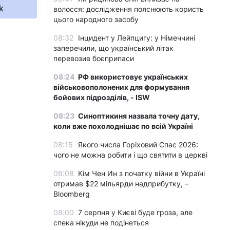
k
волосся: дослідження пояснюють користь
цього народного засобу
08:32
Інцидент у Лейпцигу: у Німеччині
заперечили, що український літак
перевозив боєприпаси
08:24
РФ використовує українських
військовополонених для формування
бойових підрозділів, - ISW
08:23
Синоптикиня назвала точну дату,
коли вже похолоднішає по всій Україні
08:15
Якого числа Горіховий Спас 2026:
чого не можна робити і що святити в церкві
08:08
Кім Чен Ин з початку війни в Україні
отримав $22 мільярди надприбутку, –
Bloomberg
08:00
7 серпня у Києві буде гроза, але
спека нікуди не подінеться