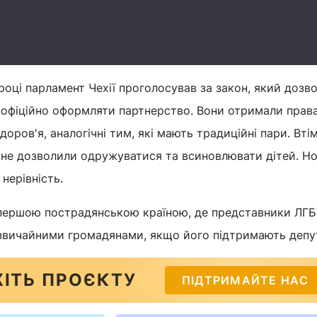
році парламент Чехії проголосував за закон, який дозв
офіційно оформляти партнерство. Вони отримали права
оров'я, аналогічні тим, які мають традиційні пари. Вті
не дозволили одружуватися та всиновлювати дітей. Н
нерівність.
 першою пострадянською країною, де представники ЛГ
і звичайними громадянами, якщо його підтримають депу
ІТЬ ПРОЄКТУ
ПІДТРИМАЙТЕ НАС