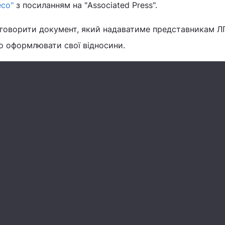
есо"
з посиланням на "Associated Press".
бговорити документ, який надаватиме представникам Л
о оформлювати свої відносини.