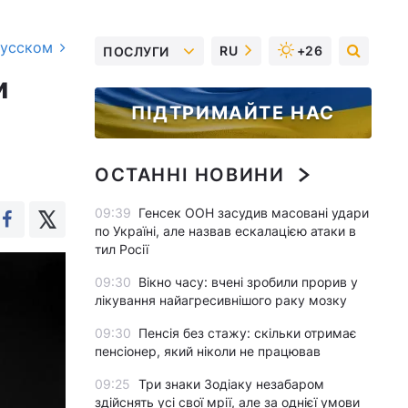
русском
RU
+26
ПОСЛУГИ
и
ПІДТРИМАЙТЕ НАС
ОСТАННІ НОВИНИ
09:39
Генсек ООН засудив масовані удари
по Україні, але назвав ескалацією атаки в
тил Росії
09:30
Вікно часу: вчені зробили прорив у
лікування найагресивнішого раку мозку
09:30
Пенсія без стажу: скільки отримає
пенсіонер, який ніколи не працював
09:25
Три знаки Зодіаку незабаром
здійснять усі свої мрії, але за однієї умови