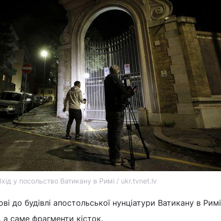
Вхід у посольство Ватикану в Римі / ukr.tvnet.lv
ві до будівлі апостольської нунціатури Ватикану в Римі
, а саме фрагменти кісток.