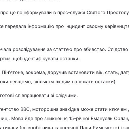
, про це поінформували в прес-службі Святого Престолу
е передала інформацію про інцидент своєму керівництв
чала розслідування за статтею про вбивство. Слідство
ртиз, щоб ідентифікувати останки.
ін'ятоне, зокрема, доручив встановити вік, стать, дат
поки невідомо, скільком людям належать останки).
готові співпрацювати зі слідчими.
агентство ВВС, моторошна знахідка може стати ключем 
ниці. Мова йде про зникнення 15-річної Емануель Орланд
тикану (співробітника канцелярії Папи Римського) і зн