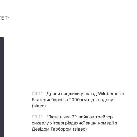
ГБТ-
09:11
Дрони поцілили у склад Wildberries в
Єкатеринбурзі за 2000 км від кордону
(відео)
09:11
"Люта нічка 2": вийшов трейлер
сиквелу хітової різдвяної екшн-комедії з
Девідом Гарбором (відео)