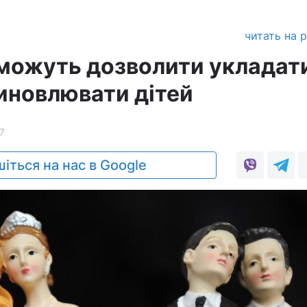
читать на 
м можуть дозволити укладат
иновлювати дітей
7
іться на нас в Google