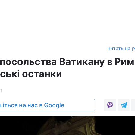
читать на 
 посольства Ватикану в Рим
ські останки
1
іться на нас в Google