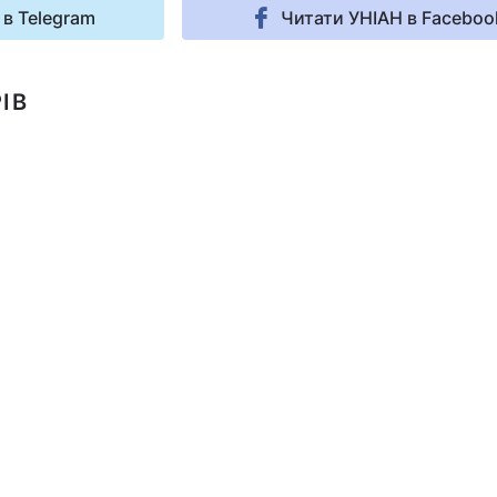
 в Telegram
Читати УНІАН в Faceboo
ІВ