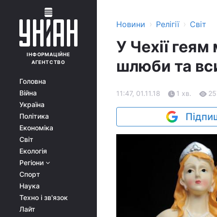
›
›
Новини
Релігії
Світ
У Чехії гея
ІНФОРМАЦІЙНЕ
шлюби та вс
АГЕНТСТВО
Головна
Війна
11:47, 01.11.18
1 хв.
25
Україна
Підпиш
Політика
Економіка
Світ
Екологія
Регіони
Спорт
Наука
Техно і зв'язок
Лайт