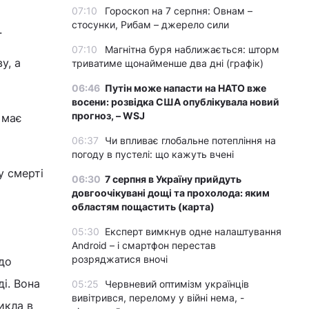
07:10
Гороскоп на 7 серпня: Овнам –
стосунки, Рибам – джерело сили
.
07:10
Магнітна буря наближається: шторм
у, а
триватиме щонайменше два дні (графік)
06:46
Путін може напасти на НАТО вже
восени: розвідка США опублікувала новий
прогноз, – WSJ
 має
06:37
Чи впливає глобальне потепління на
погоду в пустелі: що кажуть вчені
у смерті
06:30
7 серпня в Україну прийдуть
довгоочікувані дощі та прохолода: яким
областям пощастить (карта)
05:30
Експерт вимкнув одне налаштування
Android – і смартфон перестав
розряджатися вночі
до
і. Вона
05:25
Червневий оптимізм українців
вивітрився, перелому у війні нема, -
икла в