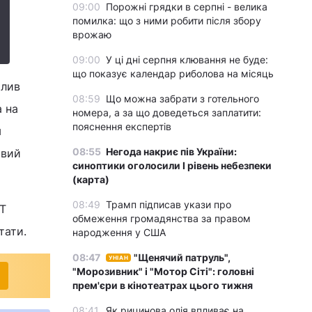
09:00
Порожні грядки в серпні - велика
помилка: що з ними робити після збору
врожаю
09:00
У ці дні серпня клювання не буде:
що показує календар риболова на місяць
олив
08:59
Що можна забрати з готельного
 на
номера, а за що доведеться заплатити:
пояснення експертів
м
08:55
Негода накриє пів України:
овий
синоптики оголосили І рівень небезпеки
(карта)
08:49
Трамп підписав укази про
БТ
обмеження громадянства за правом
тати.
народження у США
08:47
"Щенячий патруль",
УНІАН
"Морозивник" і "Мотор Сіті": головні
прем'єри в кінотеатрах цього тижня
08:41
Як рицинова олія впливає на