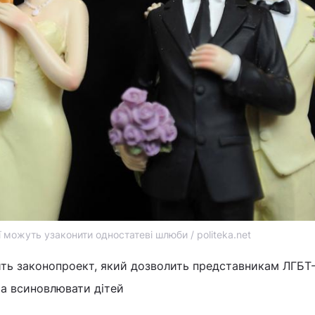
ї можуть узаконити одностатеві шлюби / politeka.net
ить законопроект, який дозволить представникам ЛГБТ
та всиновлювати дітей