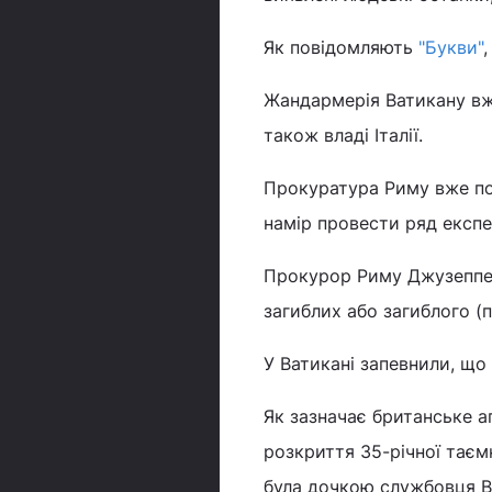
Як повідомляють
"Букви"
Жандармерія Ватикану вж
також владі Італії.
Прокуратура Риму вже по
намір провести ряд експе
Прокурор Риму Джузеппе П
загиблих або загиблого (
У Ватикані запевнили, що 
Як зазначає британське 
розкриття 35-річної таєм
була дочкою службовця Ва