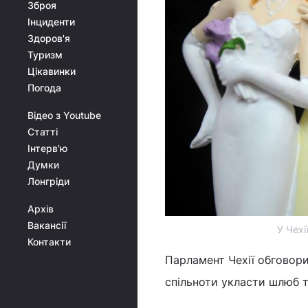
Зброя
Інциденти
Здоров'я
Туризм
Цікавинки
Погода
Відео з Youtube
Статті
Інтерв'ю
Думки
Лонгріди
Архів
Вакансії
У Чехі
Контакти
Парламент Чехії обговор
спільноти укласти шлюб 