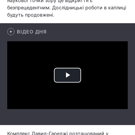
наукової точки зору це відкриття є
безпрецедентним. Дослідницькі роботи в каплиці
Лонгріди
будуть продовжені.
Відео з Youtube
Статті
ВІДЕО ДНЯ
Інтерв'ю
Думки
Архів
Вакансії
Контакти
Play
Послуги
Video
Комплекс Давид-Гареджі розташований у