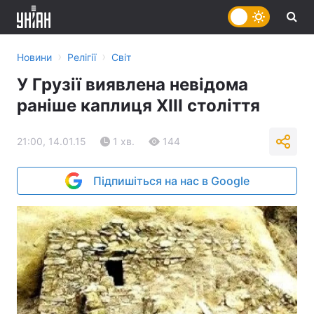
›
›
Новини
Релігії
Світ
У Грузії виявлена невідома
раніше каплиця XIII століття
21:00, 14.01.15
1 хв.
144
Підпишіться на нас в Google