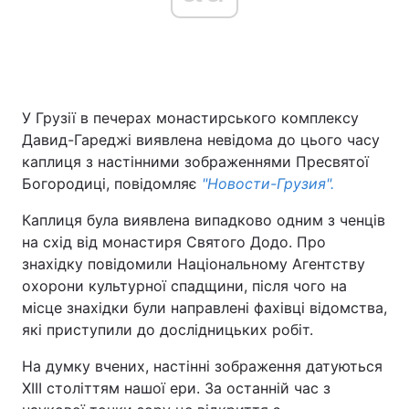
Головна
Війна
У Грузії в печерах монастирського комплексу
Україна
Політика
Давид-Гареджі виявлена невідома до цього часу
Економіка
Світ
каплиця з настінними зображеннями Пресвятої
Богородиці, повідомляє
"Новости-Грузия".
Спорт
Наука
Каплиця була виявлена випадково одним з ченців
Техно і зв'язок
Лайт
на схід від монастиря Святого Додо. Про
знахідку повідомили Національному Агентству
Зброя
Інциденти
охорони культурної спадщини, після чого на
місце знахідки були направлені фахівці відомства,
Здоров'я
Туризм
які приступили до дослідницьких робіт.
Цікавинки
Погода
На думку вчених, настінні зображення датуються
XIII століттям нашої ери. За останній час з
Екологія
Регіони