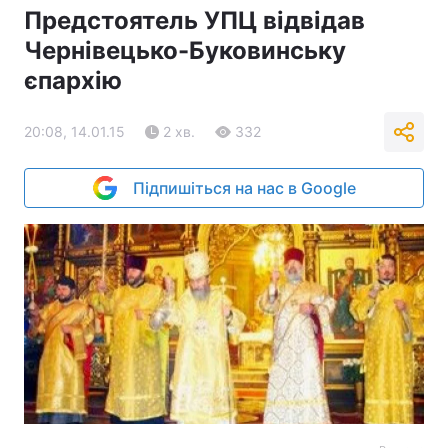
Предстоятель УПЦ відвідав
Чернівецько-Буковинську
єпархію
20:08, 14.01.15
2 хв.
332
Підпишіться на нас в Google