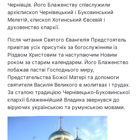
Чернівців. Його Блаженству співслужили
архієпископ Чернівецький і Буковинський
Мелетій, єпископ Хотинський Євсевій і
духовенство єпархії.
Після читання Святого Євангелія Предстоятель
привітав усіх присутніх за богослужінням із
Різдвом Христовим та наступаючим Новим
роком за старим календарем. Його Блаженство
побажав пастві Господнього миру,
Предстательства Божої Матері та допомоги
святителя Василія Великого в молитвах і трудах.
За сталою традицією Чернівецько-Буковинської
єпархії Блаженнійший Владика звернувся до
віруючих українською та румунською мовами.