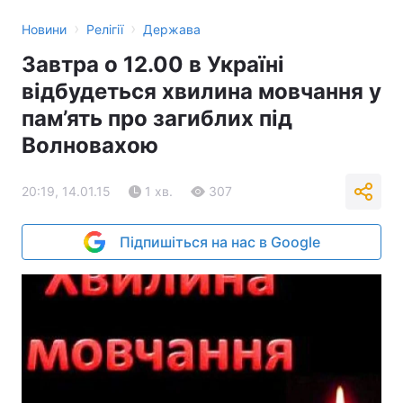
›
›
Новини
Релігії
Держава
Завтра о 12.00 в Україні
відбудеться хвилина мовчання у
пам’ять про загиблих під
Волновахою
20:19, 14.01.15
1 хв.
307
Підпишіться на нас в Google