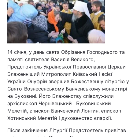
14 січня, у день свята Обрізання Господнього та
пам’яті святителя Василія Великого,
Предстоятель Української Православної Церкви
Блаженніший Митрополит Київський і всієї
України Онуфрій звершив Божественну літургію у
Свято-Вознесенському Банченському монастирі
на Буковині. Його Блаженству співслужили
архієпископ Чернівецький і Буковинський
Мелетій, єпископ Банченский Лонгин, єпископ
Хотинський Мелетій і духовенство єпархії.
Після закінчення Літургії Предстоятель привітав