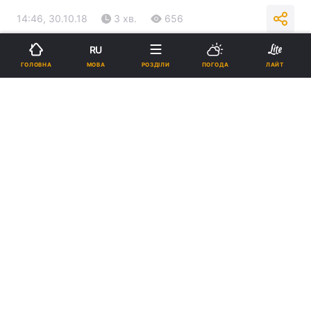
14:46, 30.10.18
3 хв.
656
RU
Підпишіться на нас в Google
МОВА
ГОЛОВНА
РОЗДІЛИ
ПОГОДА
ЛАЙТ
Печерський суд / glavred.info
Реклама