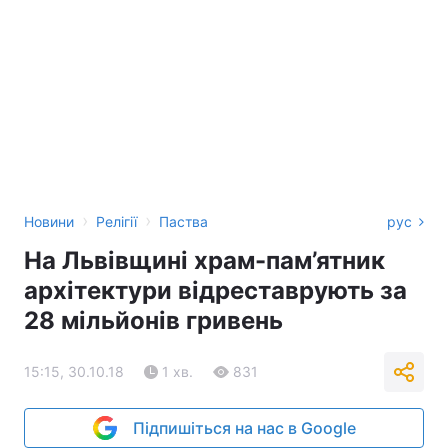
›
›
Новини
Релігії
Паства
рус
На Львівщині храм-пам’ятник
архітектури відреставрують за
28 мільйонів гривень
15:15, 30.10.18
1 хв.
831
Підпишіться на нас в Google