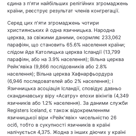
єдина з п'яти найбільших релігійних згромаджень
Тема оформлення
країни, реєструє результат членів конгрегації.
Серед цих п'яти згромаджень чотири
християнських й одна язичницька. Народна
церква, за свіжими даними, окормляє 233,062
парафіян, що становить 65.6% населення країни;
слідом йде Католицька церква Ісландії (13,799
парафіян, або на 3.9% населення); Вільна церква
Рейк'явіка (9,866 послідовників або 2.8%
населення); Вільна церква Хафнарфьордура
(6,946 последователей або 2% населення); і
Язичницька асоціація Ісландії, сповідує давньо
скандинавську віру «Асатру» епохи вікінгів (4,349
язичників або 1.2% населення). За даними служби
Registers Iceland, є також відокремленням
язичницької віри «Рейк'явік» чисельністю 26
осіб, тобто в сукупності язичників в країні
налічується 4,375. Жодна з інших діючих у країні