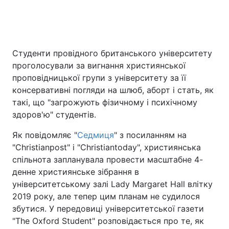
Студенти провідного британського університету
проголосували за вигнання християнської
проповідницької групи з університету за її
консервативні погляди на шлюб, аборт і стать, як
такі, що "загрожують фізичному і психічному
здоров'ю" студентів.
Як повідомляє "
Седмиця
" з посиланням на
"Сhristianpost" і "Сhristiantoday", християнська
спільнота запланувала провести масштабне 4-
денне християнське зібрання в
університетському залі Lady Margaret Hall влітку
2019 року, але тепер цим планам не судилося
збутися. У передовиці університетської газети
"The Oxford Student" розповідається про те, як