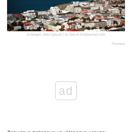
Ісландія, ілюстрація / ru-travel.livejournal.com
Реклама
ad