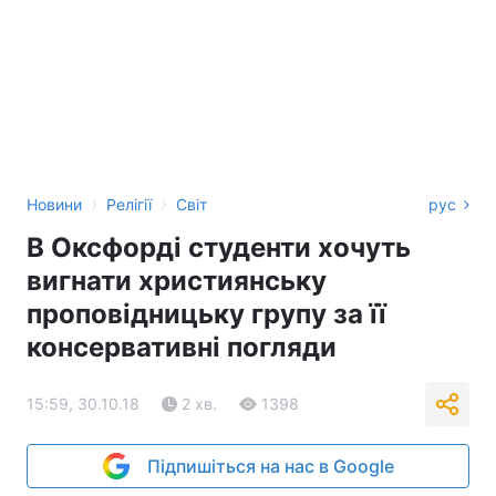
›
›
Новини
Релігії
Світ
рус
В Оксфорді студенти хочуть
вигнати християнську
проповідницьку групу за її
консервативні погляди
15:59, 30.10.18
2 хв.
1398
Підпишіться на нас в Google