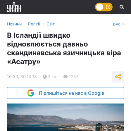
›
›
Новини
Релігії
Світ
рус
В Ісландії швидко
відновлюється давньо
скандинавська язичницька віра
«Асатру»
16:30, 30.10.18
2 хв.
1257
Підпишіться на нас в Google