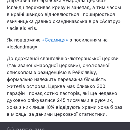
Державна лютеранська «Народна церква»
Ісландії переживає кризу й занепад, а тим часом
в країні швидко відновлюється і поширюється
язичницька давньо скандинавська віра «Асатру»
Головна
Війна
часів вікінгів.
Україна
Політика
Як повідомляє
«Седмиця»
з посиланням на
«Іcelandmag».
Економіка
Світ
До державної євангелічно-лютеранської церкви
Спорт
Наука
(так званої «Народної церкви»), очолюваної
єпископом з резиденцією в Рейк'явіку,
Техно і зв'язок
Лайт
формально належить переважна більшість
жителів острова. Церква має близько 300
Зброя
Інциденти
парафій і понад сотню пасторів, які ще недавно
духовно опікувалися 245 тисячами віруючих,
Здоров'я
Туризм
хоча з них лише 10% відвідують храми хоча б раз
в місяць, за даними церковної статистики.
Цікавинки
Погода
Екологія
Регіони