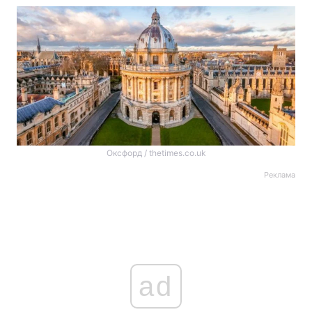
Оксфорд / thetimes.co.uk
Реклама
ad