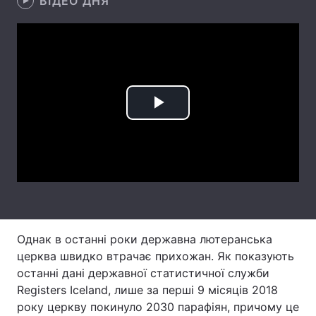
ВІДЕО ДНЯ
Лонгріди
Відео з Youtube
Статті
Інтерв'ю
Думки
Play
Архів
Вакансії
Video
Контакти
Послуги
Однак в останні роки державна лютеранська
церква швидко втрачає прихожан. Як показують
останні дані державної статистичної служби
Registers Iceland, лише за перші 9 місяців 2018
року церкву покинуло 2030 парафіян, причому це