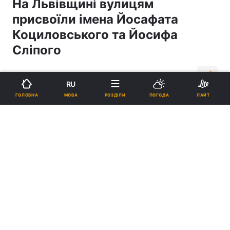
На Львівщині вулицям
присвоїли імена Йосафата
Коциловського та Йосифа
Сліпого
14:40, 25.10.18
1 хв.
392
RU
МОВА
ГОЛОВНА
РОЗДІЛИ
ПОГОДА
ЛАЙТ
Підпишіться на нас в Google