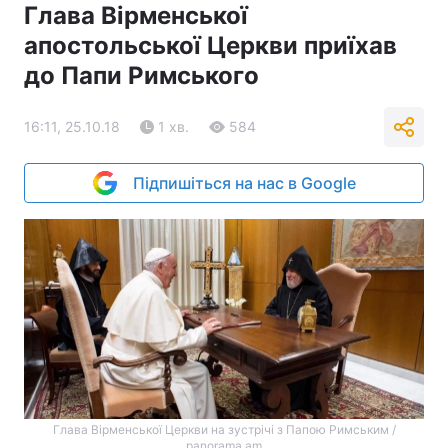
Глава Вірменської
апостольської Церкви приїхав
до Папи Римського
16:11, 25.10.18
1 хв.
584
Підпишіться на нас в Google
Глава Вірменської Церкви на зустрічі з Папою Римським /
panorama.am