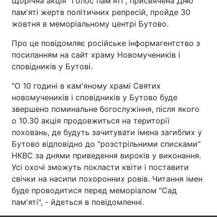
Щорічна акція "Голос пам'яті", присвячена Дню
пам'яті жертв політичних репресій, пройде 30
жовтня в меморіальному центрі Бутово.
Головна
Війна
Про це повідомляє російське інформагентство з
посиланням на сайт храму Новомучеників і
Україна
Політика
сповідників у Бутові.
Економіка
Світ
"О 10 годині в кам'яному храмі Святих
новомучеників і сповідників у Бутово буде
Спорт
Наука
звершено поминальне богослужіння, після якого
о 10.30 акція продовжиться на території
Техно і зв'язок
Лайт
поховань, де будуть зачитувати імена загиблих у
Бутово відповідно до "розстрільними списками"
Зброя
Інциденти
НКВС за днями приведення вироків у виконання.
Усі охочі зможуть покласти квіти і поставити
Здоров'я
Туризм
свічки на насипи похоронних ровів. Читання імен
буде проводитися перед меморіалом "Сад
Цікавинки
Погода
пам'яті", - йдеться в повідомленні.
Екологія
Регіони