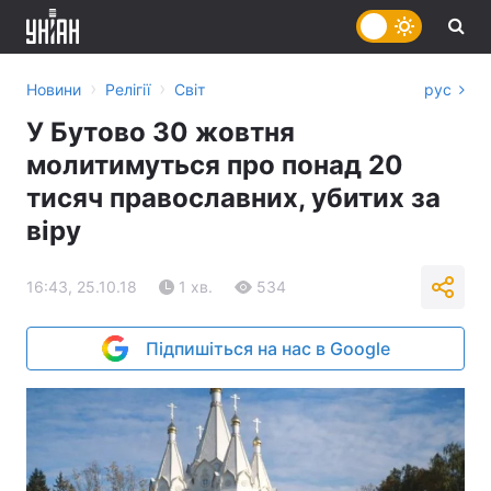
›
›
Новини
Релігії
Світ
рус
У Бутово 30 жовтня
молитимуться про понад 20
тисяч православних, убитих за
віру
16:43, 25.10.18
1 хв.
534
Підпишіться на нас в Google