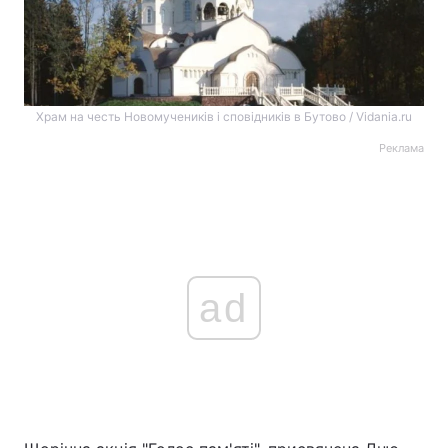
Храм на честь Новомучеників і сповідників в Бутово / Vidania.ru
Реклама
ad