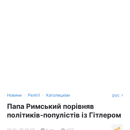
›
›
Новини
Релігії
Католицизм
рус
Папа Римський порівняв
політиків-популістів із Гітлером
15:11, 25.10.18
1 хв.
423