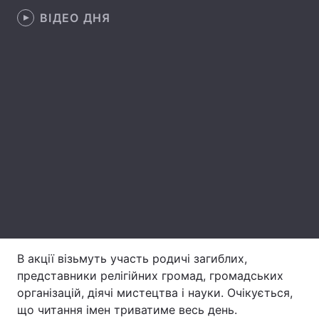
ВІДЕО ДНЯ
Лонгріди
Відео з Youtube
Статті
Інтерв'ю
Думки
Архів
Вакансії
Контакти
Послуги
В акції візьмуть участь родичі загиблих,
представники релігійних громад, громадських
організацій, діячі мистецтва і науки. Очікується,
що читання імен триватиме весь день.