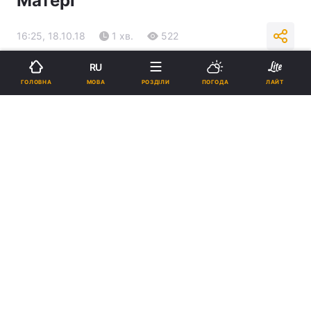
Матері
16:25, 18.10.18
1 хв.
522
RU
Підпишіться на нас в Google
МОВА
ГОЛОВНА
РОЗДІЛИ
ПОГОДА
ЛАЙТ
Освячення храму / sarny.church.ua
Реклама