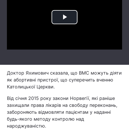
Лонгріди
Play
Відео з Youtube
Статті
Video
Інтерв'ю
Думки
Архів
Вакансії
Контакти
Доктор Яхимович сказала, що ВМС можуть діяти
Послуги
як абортивні пристрої, що суперечить вченню
Католицької Церкви.
Від січня 2015 року закони Норвегії, які раніше
захищали права лікарів на свободу переконань,
забороняють відмовляти пацієнтам у наданні
будь-якого методу контролю над
народжуваністю.