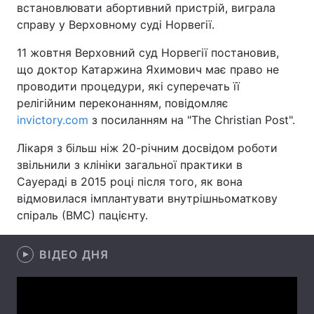
встановлювати абортивний пристрій, виграла
справу у Верховному суді Норвегії.
11 жовтня Верховний суд Норвегії постановив,
Головна
Війна
що доктор Катаржина Яхимович має право не
проводити процедури, які суперечать її
Україна
Політика
релігійним переконанням, повідомляє
invictory.com
з посиланням на "The Christian Post".
Економіка
Світ
Лікаря з більш ніж 20-річним досвідом роботи
Спорт
Наука
звільнили з клініки загальної практики в
Сауераді в 2015 році після того, як вона
Техно і зв'язок
Лайт
відмовилася імплантувати внутрішньоматкову
спіраль (ВМС) пацієнту.
Зброя
Інциденти
Здоров'я
Туризм
ВІДЕО ДНЯ
Цікавинки
Погода
Екологія
Регіони