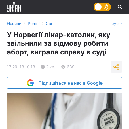
›
›
Новини
Релігії
Світ
рус
У Норвегії лікар-католик, яку
звільнили за відмову робити
аборт, виграла справу в суді
17:29, 18.10.18
2 хв.
639
Підпишіться на нас в Google