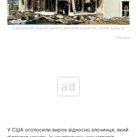
У результаті пожежі мечеть вигоріла повністю / islam-today.ru
Реклама
ad
У США оголосили вирок відносно злочинця, який