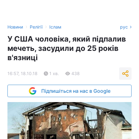
›
›
Новини
Релігії
Іслам
рус
У США чоловіка, який підпалив
мечеть, засудили до 25 років
в'язниці
16:57, 18.10.18
1 хв.
438
Підпишіться на нас в Google