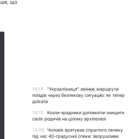
ьше, що
14:14
"Укрзалізниця" змінює маршрути
поїздів через безпекову ситуацію: як тепер
доїхати
14:10
Козли-зрадники допомогли знищити
своїх родичів на цілому архіпелазі
14:00
Чоловік врятував спраглого лелеку
під час 40-градусної спеки: зворушливе