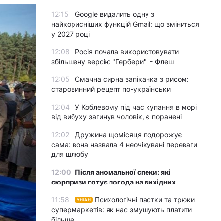
12:15
Google видалить одну з
найкорисніших функцій Gmail: що зміниться
у 2027 році
12:08
Росія почала використовувати
збільшену версію "Гербери", - Флеш
12:05
Смачна сирна запіканка з рисом:
старовинний рецепт по-українськи
12:04
У Коблевому під час купання в морі
від вибуху загинув чоловік, є поранені
12:02
Дружина щомісяця подорожує
сама: вона назвала 4 неочікувані переваги
для шлюбу
12:00
Після аномальної спеки: які
сюрпризи готує погода на вихідних
11:58
Психологічні пастки та трюки
УНІАН
супермаркетів: як нас змушують платити
більше