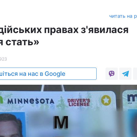
читать на 
дійських правах з'явилася
я стать»
923
іться на нас в Google