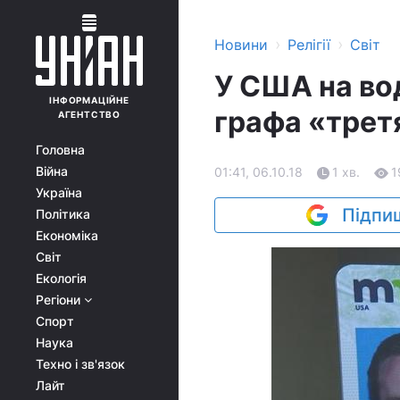
›
›
Новини
Релігії
Світ
У США на во
ІНФОРМАЦІЙНЕ
графа «трет
АГЕНТСТВО
Головна
Війна
01:41, 06.10.18
1 хв.
1
Україна
Підпиш
Політика
Економіка
Світ
Екологія
Регіони
Спорт
Наука
Техно і зв'язок
Лайт