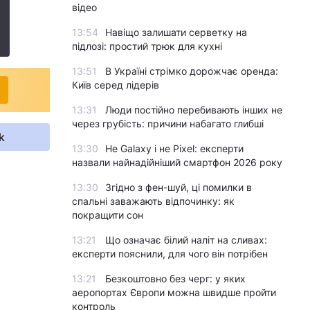
відео
13:54
Навіщо залишати серветку на
підлозі: простий трюк для кухні
13:51
В Україні стрімко дорожчає оренда:
Київ серед лідерів
13:31
Люди постійно перебивають інших не
через грубість: причини набагато глибші
k
13:30
Не Galaxy і не Pixel: експерти
назвали найнадійніший смартфон 2026 року
13:30
Згідно з фен-шуй, ці помилки в
спальні заважають відпочинку: як
покращити сон
13:21
Що означає білий наліт на сливах:
експерти пояснили, для чого він потрібен
13:21
Безкоштовно без черг: у яких
аеропортах Європи можна швидше пройти
контроль