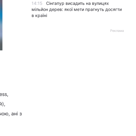
14:15
Сінгапур висадить на вулицях
мільйон дерев: якої мети прагнуть досягти
в країні
Реклама
ess,
й),
чою, ані з