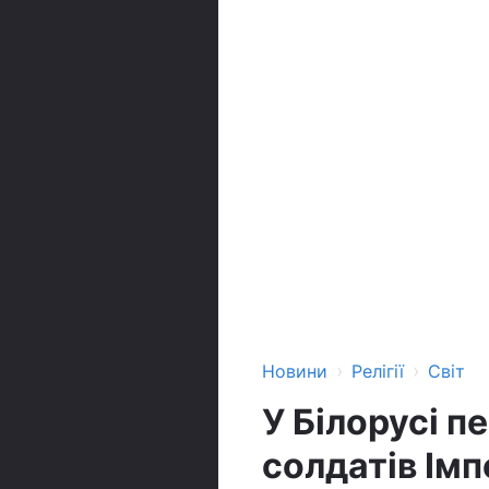
›
›
Новини
Релігії
Світ
У Білорусі п
солдатів Імп