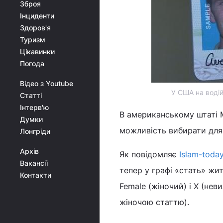
Зброя
Інциденти
Здоров'я
Туризм
Цікавинки
Погода
Відео з Youtube
У США на водій
Статті
Інтерв'ю
В американському штаті 
Думки
можливість вибирати для 
Лонгріди
Архів
Як повідомляє
Islam-toda
Вакансії
тепер у графі «стать» жит
Контакти
Female (жіночий) і X (неви
жіночою статтю).