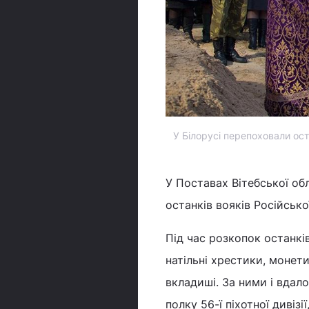
У Білорусі перепоховали ост
У Поставах Вітебської об
останків вояків Російсько
Під час розкопок останків
натільні хрестики, монети
вкладиші. За ними і вдал
полку 56-ї піхотної дивізі