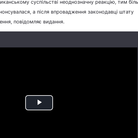
иканському суспільстві неоднозначну реакцію, тим біл
нонсувалася, а після впровадження законодавці штату
ення, повідомляє видання.
Play
Video