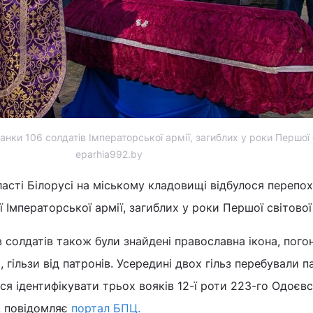
анки 106 солдатів Імператорської армії, загиблих у роки Першої с
eparhia992.by
ласті Білорусі на міському кладовищі відбулося перепо
ї Імператорської армії, загиблих у роки Першої світової
 солдатів також були знайдені православна ікона, пого
, гільзи від патронів. Усередині двох гільз перебували п
ося ідентифікувати трьох вояків 12-ї роти 223-го Одоєв
ї, повідомляє
портал БПЦ.