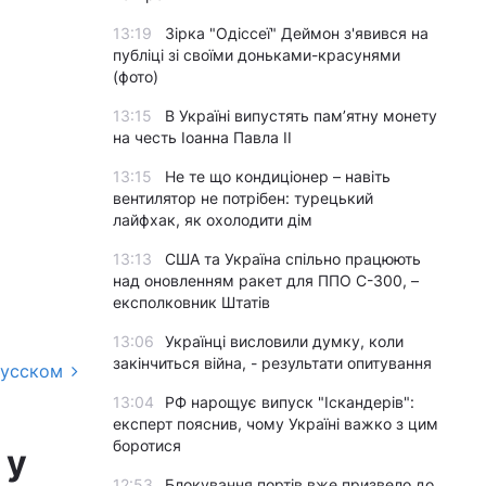
13:19
Зірка "Одіссеї" Деймон з'явився на
публіці зі своїми доньками-красунями
(фото)
13:15
В Україні випустять пам’ятну монету
на честь Іоанна Павла II
13:15
Не те що кондиціонер – навіть
вентилятор не потрібен: турецький
лайфхак, як охолодити дім
13:13
США та Україна спільно працюють
над оновленням ракет для ППО С-300, –
експолковник Штатів
13:06
Українці висловили думку, коли
закінчиться війна, - результати опитування
русском
13:04
РФ нарощує випуск "Іскандерів":
експерт пояснив, чому Україні важко з цим
боротися
 у
12:53
Блокування портів вже призвело до