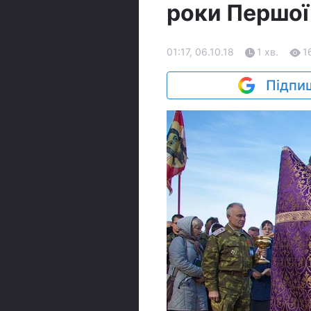
роки Першої 
01:17, 06.10.18
1 хв.
1
Підпиш