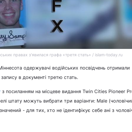
ських правах з'явилася графа «третя стать» / islam-today.ru
Міннесота одержувачі водійських посвідчень отримали
запису в документі третю стать.
y
з посиланням на місцеве видання Twin Cities Pioneer Pr
елі штату можуть вибрати три варіанти: Male (чоловічи
значений - для тих, хто не ідентифікує себе ані з чолові