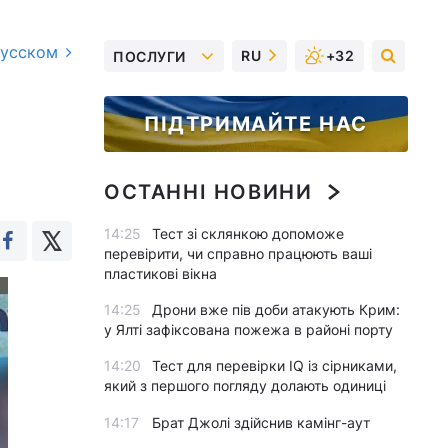
русском
RU
+32
ПОСЛУГИ
ПІДТРИМАЙТЕ НАС
ОСТАННІ НОВИНИ
14:25
Тест зі склянкою допоможе
перевірити, чи справно працюють ваші
пластикові вікна
14:25
Дрони вже пів доби атакують Крим:
у Ялті зафіксована пожежа в районі порту
14:20
Тест для перевірки IQ із сірниками,
який з першого погляду долають одиниці
14:17
Брат Джолі здійснив камінг-аут