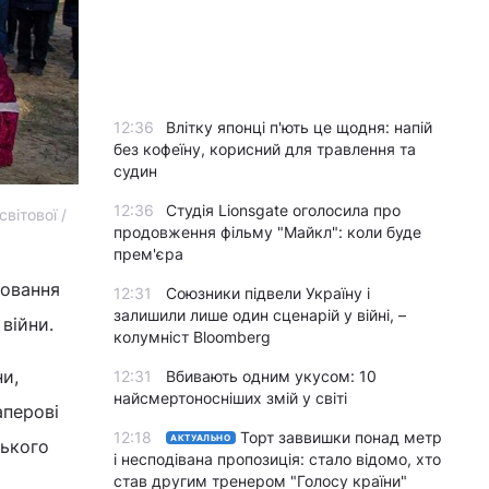
12:36
Влітку японці п'ють це щодня: напій
без кофеїну, корисний для травлення та
судин
12:36
Студія Lionsgate оголосила про
вітової /
продовження фільму "Майкл": коли буде
прем'єра
ховання
12:31
Союзники підвели Україну і
залишили лише один сценарій у війні, –
 війни.
колумніст Bloomberg
ни,
12:31
Вбивають одним укусом: 10
найсмертоносніших змій у світі
аперові
12:18
Торт заввишки понад метр
АКТУАЛЬНО
ського
і несподівана пропозиція: стало відомо, хто
став другим тренером "Голосу країни"