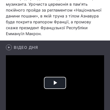
музиканта. Урочиста церемонія в пам'ять
Лонгріди
покійного пройде за регламентом «Національної
данини пошани», в якій труна з тілом Азнавура
буде покрита прапором Франції, а промову
Відео з Youtube
Статті
скаже президент Французької Республіки
Еммануїл Макрон.
Інтерв'ю
Думки
Архів
Вакансії
ВІДЕО ДНЯ
Контакти
Послуги
Play
Video