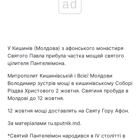
ad
У Кишинів (Молдова) з афонського монастиря
Святого Павла прибула частка мощей святого
цілителя Пантелеімона.
Митрополит Кишинівській і Всієї Молдови
Володимир зустрів мощі в кишинівському Соборі
Різдва Христового 2 жовтня. Святиня пробуде в
Молдові до 12 жовтня.
12 жовтня мощі доставлять на Святу Гору Афон.
За матеріалами ru.sputnik.md.
*Святий Пантелеімон народився в IV столітті в