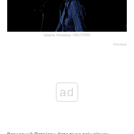
Шарль Азнавур \ REUTERS
Реклама
ad