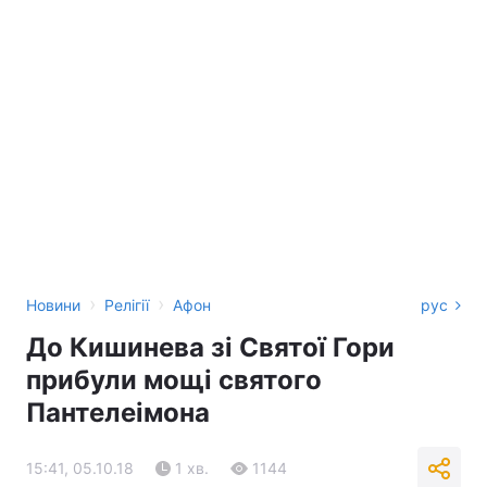
›
›
Новини
Релігії
Афон
рус
До Кишинева зі Святої Гори
прибули мощі святого
Пантелеімона
15:41, 05.10.18
1 хв.
1144