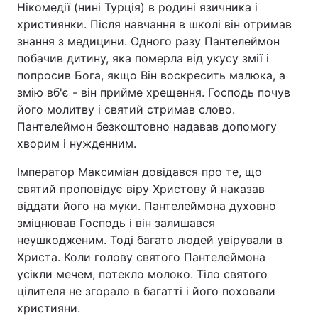
Нікомедії (нині Турція) в родині язичника і
християнки. Після навчання в школі він отримав
знання з медицини. Одного разу Пантелеймон
побачив дитину, яка померла від укусу змії і
попросив Бога, якщо Він воскресить малюка, а
змію вб'є - він прийме хрещення. Господь почув
його молитву і святий стримав слово.
Пантелеймон безкоштовно надавав допомогу
хворим і нужденним.
Імператор Максиміан довідався про те, що
святий проповідує віру Христову й наказав
віддати його на муки. Пантелеймона духовно
зміцнював Господь і він залишався
неушкодженим. Тоді багато людей увірували в
Христа. Коли голову святого Пантелеймона
усікли мечем, потекло молоко. Тіло святого
цілителя не згорало в багатті і його поховали
християни.