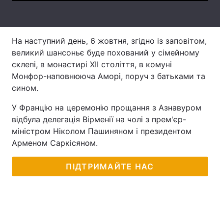
Тема оформлення
На наступний день, 6 жовтня, згідно із заповітом,
великий шансоньє буде похований у сімейному
склепі, в монастирі XII століття, в комуні
Монфор-наповнююча Аморі, поруч з батьками та
сином.
У Францію на церемонію прощання з Азнавуром
відбула делегація Вірменії на чолі з прем'єр-
міністром Ніколом Пашиняном і президентом
Арменом Саркісяном.
ПІДТРИМАЙТЕ НАС