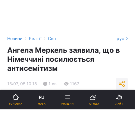
›
›
Новини
Релігії
Світ
рус
Ангела Меркель заявила, що в
Німеччині посилюється
антисемітизм
15:07, 05.10.18
1 хв.
1162
RU
Підпишіться на нас в Google
МОВА
ГОЛОВНА
РОЗДІЛИ
ПОГОДА
ЛАЙТ