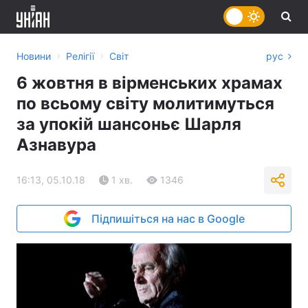
›
›
Новини
Релігії
Світ
рус
6 жовтня в вірменських храмах
по всьому світу молитимуться
за упокій шансоньє Шарля
Азнавура
16:13, 05.10.18
1 хв.
1346
Підпишіться на нас в Google