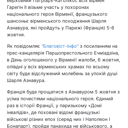
Верховний Патріарх-Католікос всіх вірмен
Гарегін II візьме участь у похоронах
національного героя Вірменії, французького
шансоньє вірменського походження Шарля
Головна
Війна
Азнавура, які пройдуть у Парижі (Франція) 5-6
жовтня.
Україна
Політика
Як повідомляє
"Благовіст-Інфо"
з посиланням на
Економіка
Світ
прес-канцелярія Першопрестольного Ечміадзіна,
в День оголошеного у Вірменії жалоби, 6 жовтня,
Спорт
Наука
опівдні у всіх вірменських храмах по всьому
світу буде відслужений молебень за упокій душі
Техно і зв'язок
Лайт
Шарля Азнавура.
Зброя
Інциденти
Франція буде прощатися з Азнавуром 5 жовтня з
усіма почестями національного героя. Єдиний
Здоров'я
Туризм
раз в історії Франції, у паризькому «Домі
інвалідів», де поховані відомі французькі
Цікавинки
Погода
військові різних епох (серед них і Наполеон I
Екологія
Регіони
Бонапарт), пройде панахида не військового, а