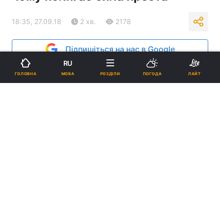
18:35, 27.09.18
2 хв.
2178
Підпишіться на нас в Google
RU
МОВА
ГОЛОВНА
РОЗДІЛИ
ПОГОДА
ЛАЙТ
Митрополит Онуфрій / news.church.ua
Реклама