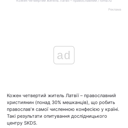
Кожен четвертий житель Латвії – православний / foma.ru
Реклама
ad
Кожен четвертий житель Латвії – православний
християнин (понад 30% мешканців), що робить
православ'я самої численною конфесією у країні.
Такі результати опитування дослідницького
центру SKDS.