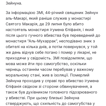
Зейнуна.
Тема оформлення
За інформацією ЗМІ, 44-річний священик Зейнун
аль-Макарі, який раніше служив у монастирі
Святого Макарія, де 29 липня було вбито
настоятель монастиря ігумена Єпіфанія, і який
після цього гучного вбивства був переведений до
монастиря "Аль-Мухаррак", несподівано зник з
обителі на кілька днів, а потім повернувся, у той
же день відчув себе погано і помер у лікарні, не
приходячи у свідомість. ЗМІ повідомляли, що
мова може йти про самогубство, оскільки
чернець останнім часом перебував у важкому
моральному стані, жив в ізоляції. Померлий
Зейнуна проходив у справі про вбивство ігумена
Єпіфанія свідком зі сторони обвинувачення, а
також був духівником головного підозрюваного
у вбивстві. При цьому близькі Зейнуна
стверджують, що схильність до самогубства у