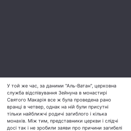
Лонгріди
Відео з Youtube
Статті
Інтерв'ю
Думки
Архів
Вакансії
Контакти
Послуги
У той же час, за даними "Аль-Ватан", церковна
служба відспівування Зейнуна в монастирі
Святого Макарія все ж була проведена рано
вранці в четвер, однак на ній були присутні
тільки найближчі родичі загиблого і кілька
монахів. Між тим, представники церкви і слідчі
досі так і не зробили заяви про причини загибелі