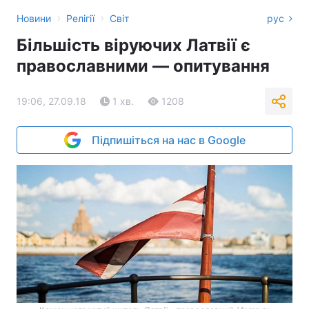
›
›
Новини
Релігії
Світ
рус
Більшість віруючих Латвії є
православними — опитування
19:06, 27.09.18
1 хв.
1208
Підпишіться на нас в Google