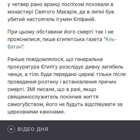
у четвер рано вранці поспіхом поховали в
монастирі Святого Макарія, де в липні був
убитий настоятель ігумен Єпіфаній.
Головна
Війна
При цьому обставини його смерті так і не
прояснилися, пише єгипетська газета "
Аль-
Україна
Політика
Ватан
".
Економіка
Світ
Раніше повідомлялося, що генеральна
прокуратура Єгипту розслідує дивну загибель
Спорт
Наука
ченця, а тіло буде передано церкві тільки після
проведення розтину і встановлення причин
Техно і зв'язок
Лайт
смерті. ЗМІ писали, що в разі, якщо
Зброя
Інциденти
священнослужитель покінчив життя
самогубством, його не будуть відспівувати за
Здоров'я
Туризм
церковними канонами.
Цікавинки
Погода
ВІДЕО ДНЯ
Екологія
Регіони