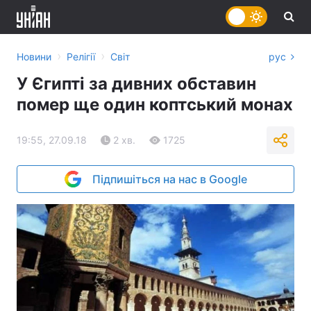
›
›
Новини
Релігії
Світ
рус
У Єгипті за дивних обставин
помер ще один коптський монах
19:55, 27.09.18
2 хв.
1725
Підпишіться на нас в Google