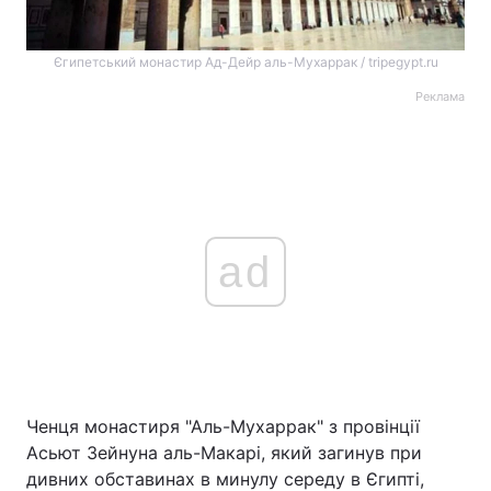
Єгипетський монастир Ад-Дейр аль-Мухаррак / tripegypt.ru
Реклама
ad
Ченця монастиря "Аль-Мухаррак" з провінції
Асьют Зейнуна аль-Макарі, який загинув при
дивних обставинах в минулу середу в Єгипті,