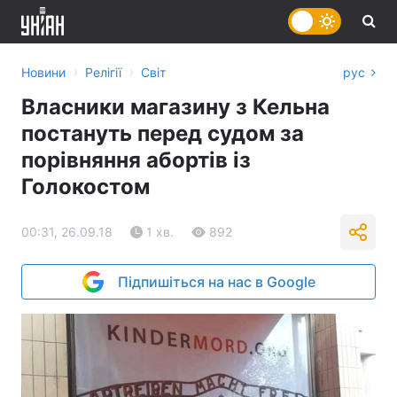
›
›
Новини
Релігії
Світ
рус
Власники магазину з Кельна
постануть перед судом за
порівняння абортів із
Голокостом
00:31, 26.09.18
1 хв.
892
Підпишіться на нас в Google