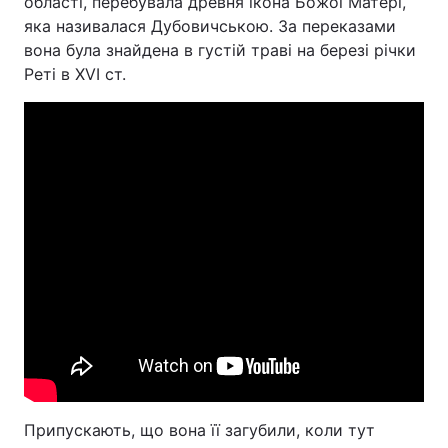
області, перебувала древня ікона Божої Матері,
яка називалася Дубовичською. За переказами
вона була знайдена в густій ​​траві на березі річки
Реті в XVI ст.
Припускають, що вона її загубили, коли тут