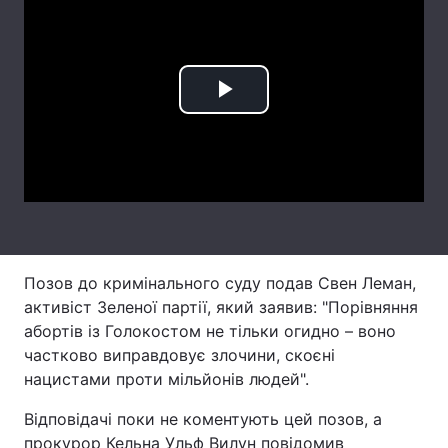
Лонгріди
Відео з Youtube
Статті
Play
Інтерв'ю
Думки
Video
Архів
Вакансії
Контакти
Послуги
Позов до кримінального суду подав Свен Леман,
активіст Зеленої партії, який заявив: "Порівняння
абортів із Голокостом не тільки огидно – воно
частково виправдовує злочини, скоєні
нацистами проти мільйонів людей".
Відповідачі поки не коментують цей позов, а
прокурор Кельна Ульф Вилун повідомив