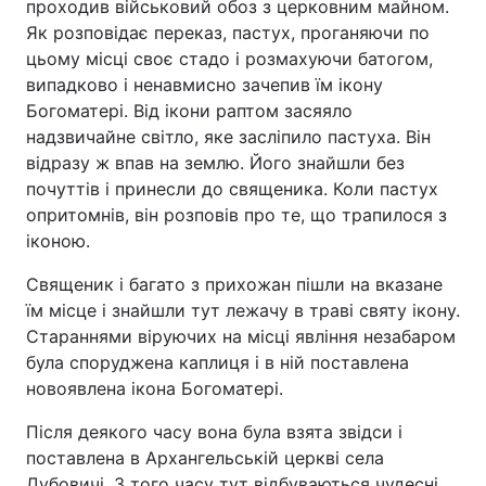
проходив військовий обоз з церковним майном.
Як розповідає переказ, пастух, проганяючи по
цьому місці своє стадо і розмахуючи батогом,
випадково і ненавмисно зачепив їм ікону
Богоматері. Від ікони раптом засяяло
надзвичайне світло, яке засліпило пастуха. Він
відразу ж впав на землю. Його знайшли без
почуттів і принесли до священика. Коли пастух
опритомнів, він розповів про те, що трапилося з
іконою.
Священик і багато з прихожан пішли на вказане
їм місце і знайшли тут лежачу в траві святу ікону.
Стараннями віруючих на місці явління незабаром
була споруджена каплиця і в ній поставлена ​
новоявлена ікона Богоматері.
Після деякого часу вона була взята звідси і
поставлена ​​в Архангельській церкві села
Дубовичі. З того часу тут відбуваються чудесні