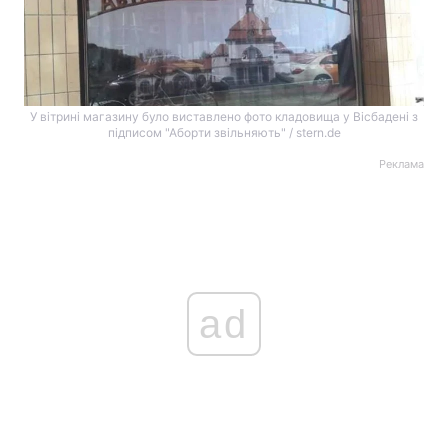
У вітрині магазину було виставлено фото кладовища у Вісбадені з
підписом "Аборти звільняють" / stern.de
Реклама
ad