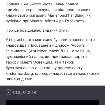
Поліція німецького міста Кельн почала
кримінальне розслідування відносно власників
книжкового магазину Marienbuchhandlung, які
Головна
Війна
публічно прирівняли аборти до Голокосту.
Про це повідомляє видання
Stern.
Україна
Політика
У вітрині цього магазину було виставлено фото
Економіка
Світ
кладовища у Вісбадені з підписом "Аборти
звільняють" (Abtreiben macht frei) – алюзія на
Спорт
Наука
сумнозвісний напис, що прикрашав ворота
Техно і зв'язок
Лайт
табору смерті Освенцим. Там також
було зазначено електронну адресу сайту
Зброя
Інциденти
kindermord.org, що перекладається з німецької як
"вбивця дітей".
Здоров'я
Туризм
ВІДЕО ДНЯ
Цікавинки
Погода
Екологія
Регіони