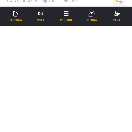
00:07, 26.09.18
1 хв.
782
RU
Підпишіться на нас в Google
МОВА
ГОЛОВНА
РОЗДІЛИ
ПОГОДА
ЛАЙТ
Реклама