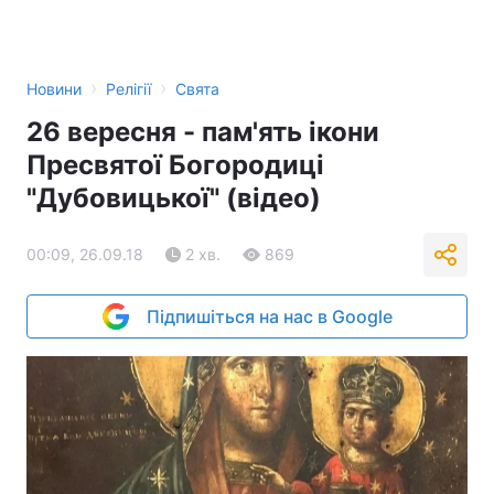
›
›
Новини
Релігії
Свята
26 вересня - пам'ять ікони
Пресвятої Богородиці
"Дубовицької" (відео)
00:09, 26.09.18
2 хв.
869
Підпишіться на нас в Google