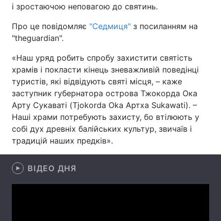
і зростаючою неповагою до святинь.
Про це повідомляє
"Седмиця"
з посиланням на
"theguardian".
Головна
Війна
«Наш уряд робить спробу захистити святість
Україна
Політика
храмів і покласти кінець зневажливій поведінці
туристів, які відвідують святі місця, – каже
Економіка
Світ
заступник губернатора острова Тжокорда Ока
Арту Сукаваті (Tjokorda Oka Артха Sukawati). –
Спорт
Наука
Наші храми потребують захисту, бо втілюють у
собі дух древніх балійських культур, звичаїв і
Техно і зв'язок
Лайт
традицій наших предків».
Зброя
Інциденти
ВІДЕО ДНЯ
Здоров'я
Туризм
Цікавинки
Погода
Екологія
Регіони