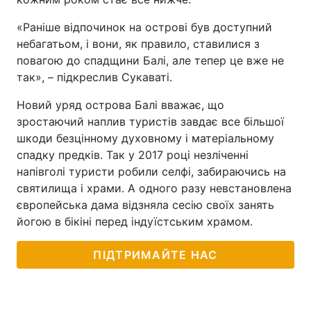
Тема оформлення
«Раніше відпочинок на острові був доступний
небагатьом, і вони, як правило, ставилися з
повагою до спадщини Балі, але тепер це вже не
так», – підкреслив Сукаваті.
Новий уряд острова Балі вважає, що
зростаючий наплив туристів завдає все більшої
шкоди безцінному духовному і матеріальному
спадку предків. Так у 2017 році незліченні
напівголі туристи робили селфі, забираючись на
святилища і храми. А одного разу невстановлена
європейська дама відзняла сесію своїх занять
йогою в бікіні перед індуїстським храмом.
ПІДТРИМАЙТЕ НАС