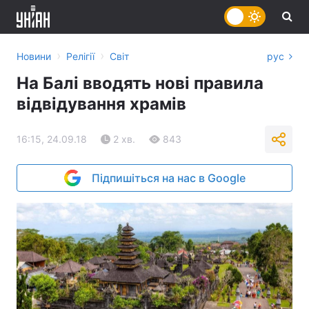
›
›
Новини
Релігії
Світ
рус
На Балі вводять нові правила
відвідування храмів
16:15, 24.09.18
2 хв.
843
Підпишіться на нас в Google