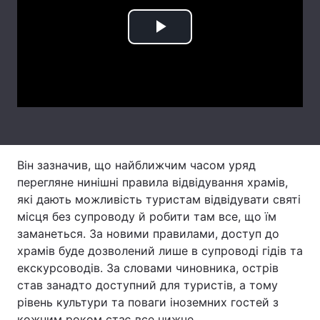
Лонгріди
Play
Відео з Youtube
Статті
Video
Інтерв'ю
Думки
Архів
Вакансії
Контакти
Він зазначив, що найближчим часом уряд
перегляне нинішні правила відвідування храмів,
Послуги
які дають можливість туристам відвідувати святі
місця без супроводу й робити там все, що їм
заманеться. За новими правилами, доступ до
храмів буде дозволений лише в супроводі гідів та
екскурсоводів. За словами чиновника, острів
став занадто доступний для туристів, а тому
рівень культури та поваги іноземних гостей з
кожним роком стає все нижче.