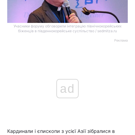
Учасники форуму обговорили інтеграцію північнокорейських
біженців в південнокорейське суспільство / sedmitza.ru
Реклама
ad
Кардинали і єпископи з усієї Азії зібралися в