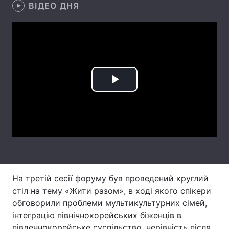
ВІДЕО ДНЯ
Лонгріди
Відео з Youtube
Статті
Інтерв'ю
Думки
Play
Архів
Вакансії
Video
Контакти
Послуги
На третій сесії форуму був проведений круглий
стіл на тему «Жити разом», в ході якого спікери
обговорили проблеми мультикультурних сімей,
інтеграцію північнокорейських біженців в
південнокорейське суспільство, нерівність після