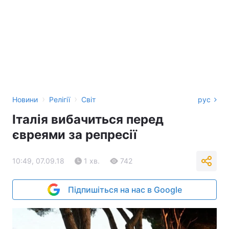
›
›
Новини
Релігії
Світ
рус
Італія вибачиться перед
євреями за репресії
10:49, 07.09.18
1 хв.
742
Підпишіться на нас в Google