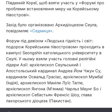
Південній Кореї, щоб взяти участь у «Форумі про
проблеми встановлення миру на Корейському
півострові».
Головна
Війна
Захід було організовано Архидіоцезом Сеула,
повідомляє
«Седмиця»
.
Україна
Політика
Форум під девізом «Людська гідність і світ:
Економіка
Світ
подорож Корейським півостровом» проходить в
кампусі Seongshin католицького університету в
Спорт
Наука
Сеулі. У ньому взяли участь головні релігійні
лідери Азії: архієпископ Сеульський і
Техно і зв'язок
Лайт
Апостольський кардинал Андреа Йом Чжун Су,
кардинали Освальд Грасіас, архієпископ Мумбаї
Зброя
Інциденти
(Індія), архиєпископ Маніли Луїс Тагле,
Здоров'я
Туризм
архієпископ Янгона (М'янма) Чарльз Маунг Бо і
архієпископ Себастьян Френсіс Шоу, глава
Цікавинки
Погода
лахорського діоцеза (Пакистан).
Екологія
Регіони