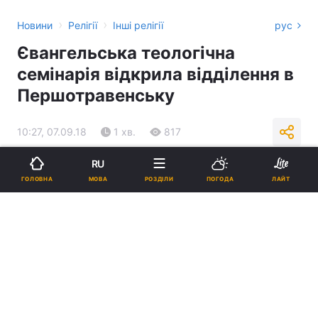
›
›
Новини
Релігії
Інші релігії
рус
Євангельська теологічна
семінарія відкрила відділення в
Першотравенську
10:27, 07.09.18
1 хв.
817
RU
Підпишіться на нас в Google
МОВА
ГОЛОВНА
РОЗДІЛИ
ПОГОДА
ЛАЙТ