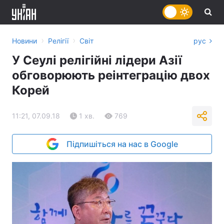
›
›
Новини
Релігії
Світ
рус
У Сеулі релігійні лідери Азії
обговорюють реінтеграцію двох
Корей
11:21, 07.09.18
1 хв.
769
Підпишіться на нас в Google