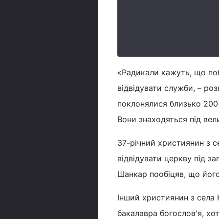
«Радикали кажуть, що поб
відвідувати служби, – роз
поклонялися близько 200 о
Вони знаходяться під вел
37-річний християнин з с
відвідувати церкву під за
Шанкар пообіцяв, що йог
Інший християнин з села 
бакалавра богослов'я, хо