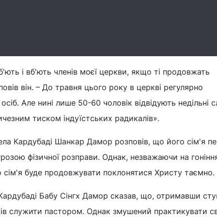
'ють і вб'ють членів моєї церкви, якщо ті продовжать
повів він. – До травня цього року в церкві регулярно
сіб. Але нині лише 50-60 чоловік відвідують недільні с
ичезним тиском індуїстських радикалів».
ела Кардубаді Шанкар Дамор розповів, що його сім'я п
грозою фізичної розправи. Однак, незважаючи на гоніння
о сім'я буде продовжувати поклонятися Христу таємно.
Кардубаді Бабу Сінгх Дамор сказав, що, отримавши сту
тів служити пастором. Однак змушений практикувати с