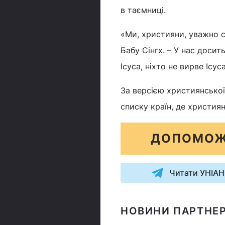
в таємниці.
«Ми, християни, уважно с
Бабу Сінгх. – У нас доси
Ісуса, ніхто не вирве Ісу
За версією християнської 
списку країн, де християн
ДОПОМОЖ
Читати УНІАН
НОВИНИ ПАРТНЕР