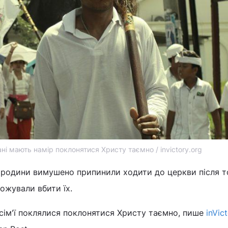
ні мають намір поклонятися Христу таємно / invictory.org
кі родини вимушено припинили ходити до церкви після т
рожували вбити їх.
сім'ї поклялися поклонятися Христу таємно, пише
inVic