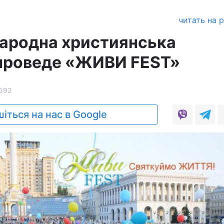
а
читать на 
народна християнська
 проведе «ЖИВИ FEST»
592
іться на нас в Google