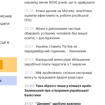
кераміці віком 8000 років: що їх здивувало
23:39
Атака дронів на Москву: аналітики
оцінили ефективність роботи російської
ояснив
ППО
ишати
23:24
Жінки з дипломами частіше
обирають успішних чоловіків без вищої
освіти, – дослідження
сце в
23:07
Україна ставить Путіна на
передвиборчий годинник, - Newsweek
22:53
Корецький анонсував збільшення
заробітної плати педагогів з 1 вересня
22:12
Міф зруйновано: скільки насправді
можуть працювати ядерні реактори
k
22:00
Така зброя є лише у кількох країн:
Зеленський про створення української
балістики
21:57
"Динамо" здобуло важливу