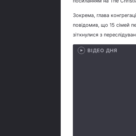
посиланням на The Christi
Зокрема, глава конгрегац
повідомив, що 15 сімей пе
зіткнулися з переслідуван
ВІДЕО ДНЯ