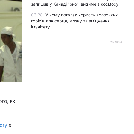
залишив у Канаді "око", видиме з космосу
03:28
У чому полягає користь волоських
горіхів для серця, мозку та зміцнення
імунітету
Реклама
ого, як
tory
з