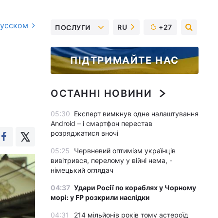
русском
RU
+27
ПОСЛУГИ
ПІДТРИМАЙТЕ НАС
ОСТАННІ НОВИНИ
05:30
Експерт вимкнув одне налаштування
Android – і смартфон перестав
розряджатися вночі
05:25
Червневий оптимізм українців
вивітрився, перелому у війні нема, -
німецький оглядач
04:37
Удари Росії по кораблях у Чорному
морі: у FP розкрили наслідки
04:31
214 мільйонів років тому астероїд