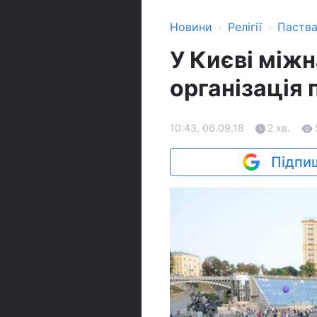
›
›
Новини
Релігії
Паств
У Києві між
організація
10:43, 06.09.18
2 хв.
Підпиш