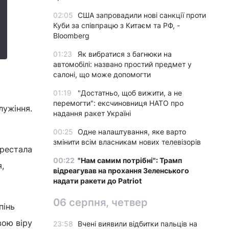
02:05
США запровадили нові санкції проти
Куби за співпрацю з Китаєм та РФ, -
Bloomberg
01:23
Як вибратися з багнюки на
автомобілі: названо простий предмет у
салоні, що може допомогти
01:19
"Достатньо, щоб вижити, а не
перемогти": ексчиновниця НАТО про
лужіння.
надання ракет Україні
00:25
Одне налаштування, яке варто
змінити всім власникам нових телевізорів
ерестала
00:22
"Нам самим потрібні": Трамп
,
відреагував на прохання Зеленського
надати ракети до Patriot
06 серпня, четвер
пінь
вою віру
23:58
Вчені виявили відбитки пальців на