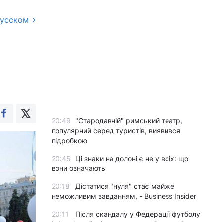
русском
20:49
"Стародавній" римський театр,
популярний серед туристів, виявився
підробкою
20:45
Ці знаки на долоні є не у всіх: що
вони означають
20:18
Дістатися "нуля" стає майже
неможливим завданням, - Business Insider
20:11
Після скандалу у Федерації футболу