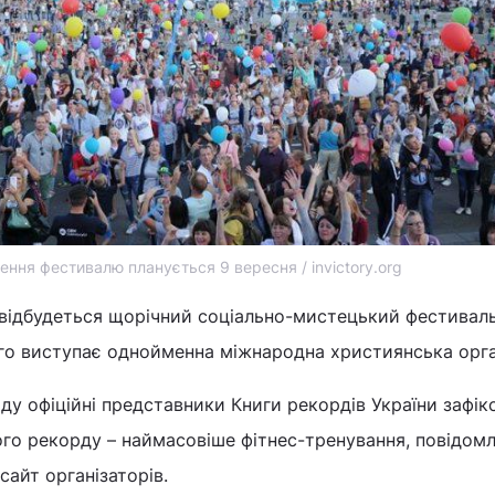
ння фестивалю планується 9 вересня / invictory.org
я відбудеться щорічний соціально-мистецький фестива
го виступає однойменна міжнародна християнська орган
ду офіційні представники Книги рекордів України зафік
го рекорду – наймасовіше фітнес-тренування, повідом
сайт організаторів.