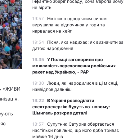
Інфантіно зберіг посаду, хоча Європа йому
не вірить
19:57
Нікітюк з однорічним сином
вирушила на відпочинок у гори та
нарвалася на хейт
19:54
Пісня, яка надихає: як визначити за
датою народження
19:35
У Польщі заговорили про
можливість перехоплення російських
ракет над Україною, - PAP
19:30
Люди, які народилися в ці місяці,
ль «ЖИВИ
найвідповідальніші
ізація.
19:22
В Україні розподіляти
електроенергію будуть по-новому:
Шмигаль розкрив деталі
сують
ляє
18:57
Супутник Сатурна обертається
настільки повільно, що його доба триває
майже 16 днів