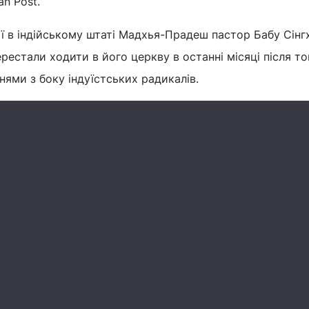
an Post.
ії в індійському штаті Мадхья-Прадеш пастор Бабу Сінг
рестали ходити в його церкву в останні місяці після то
нями з боку індуїстських радикалів.