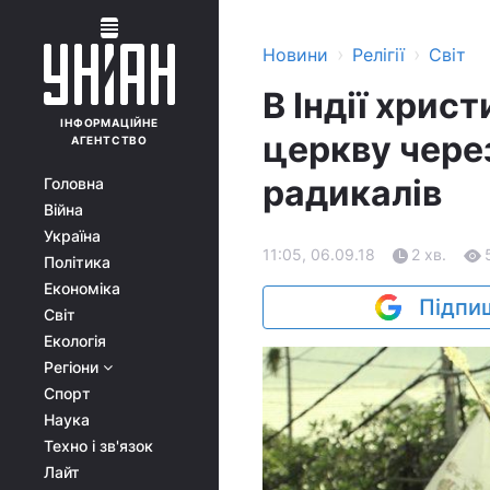
›
›
Новини
Релігії
Світ
В Індії хрис
ІНФОРМАЦІЙНЕ
церкву через
АГЕНТСТВО
радикалів
Головна
Війна
Україна
11:05, 06.09.18
2 хв.
Політика
Економіка
Підпиш
Світ
Екологія
Регіони
Спорт
Наука
Техно і зв'язок
Лайт