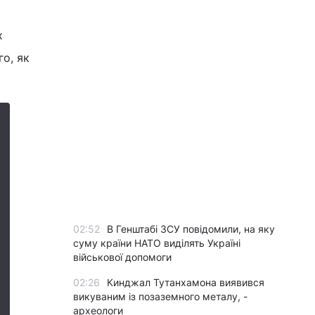
х
го, як
02:52
В Генштабі ЗСУ повідомили, на яку
суму країни НАТО виділять Україні
військової допомоги
02:26
Кинджал Тутанхамона виявився
викуваним із позаземного металу, -
археологи