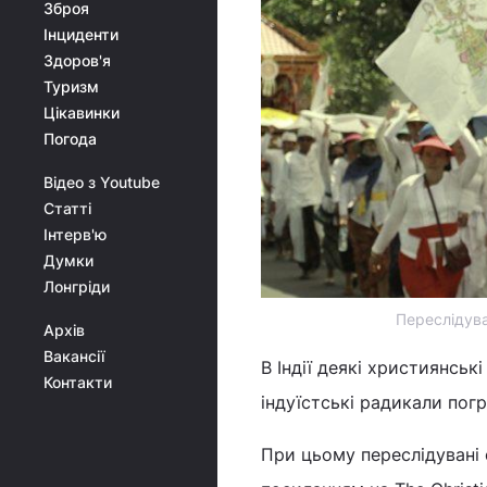
Зброя
Інциденти
Здоров'я
Туризм
Цікавинки
Погода
Відео з Youtube
Статті
Інтерв'ю
Думки
Лонгріди
Переслідува
Архів
Вакансії
В Індії деякі християнсь
Контакти
індуїстські радикали пог
При цьому переслідувані 