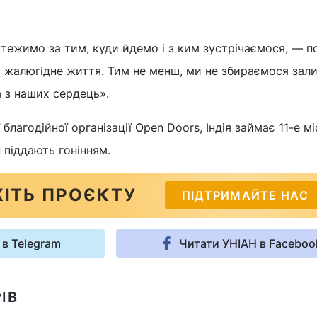
тежимо за тим, куди йдемо і з ким зустрічаємося, — п
ть жалюгідне життя. Тим не менш, ми не збираємося зал
са з наших сердець».
благодійної організації Open Doors, Індія займає 11-е мі
 піддають гонінням.
ІТЬ ПРОЄКТУ
ПІДТРИМАЙТЕ НАС
 в Telegram
Читати УНІАН в Faceboo
ІВ