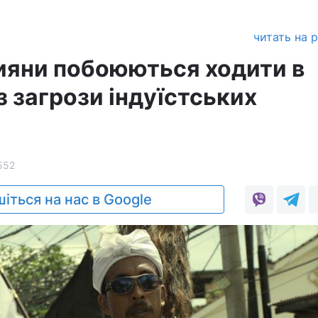
читать на 
тияни побоюються ходити в
 загрози індуїстських
552
іться на нас в Google