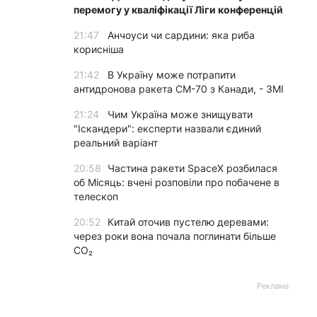
перемогу у кваліфікації Ліги конференцій
21:47
Анчоуси чи сардини: яка риба
корисніша
21:42
В Україну може потрапити
антидронова ракета CM-70 з Канади, - ЗМІ
21:24
Чим Україна може знищувати
"Іскандери": експерти назвали єдиний
реальний варіант
20:58
Частина ракети SpaceX розбилася
об Місяць: вчені розповіли про побачене в
телескоп
20:52
Китай оточив пустелю деревами:
через роки вона почала поглинати більше
CO₂
Реклама