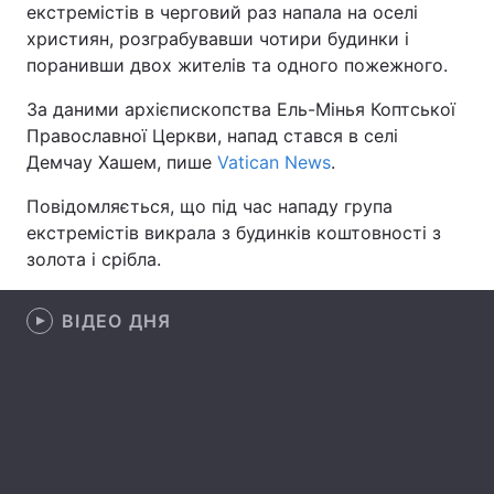
екстремістів в черговий раз напала на оселі
християн, розграбувавши чотири будинки і
поранивши двох жителів та одного пожежного.
Головна
Війна
За даними архієпископства Ель-Мінья Коптської
Православної Церкви, напад стався в селі
Україна
Політика
Демчау Хашем, пише
Vatican News
.
Економіка
Світ
Повідомляється, що під час нападу група
екстремістів викрала з будинків коштовності з
Спорт
Наука
золота і срібла.
Техно і зв'язок
Лайт
ВІДЕО ДНЯ
Зброя
Інциденти
Здоров'я
Туризм
Цікавинки
Погода
Екологія
Регіони