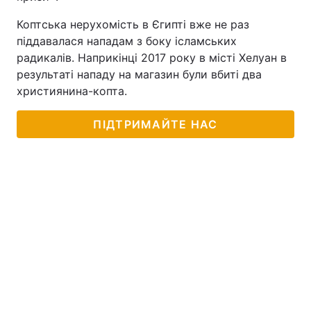
Тема оформлення
Коптська нерухомість в Єгипті вже не раз
піддавалася нападам з боку ісламських
радикалів. Наприкінці 2017 року в місті Хелуан в
результаті нападу на магазин були вбиті два
християнина-копта.
ПІДТРИМАЙТЕ НАС