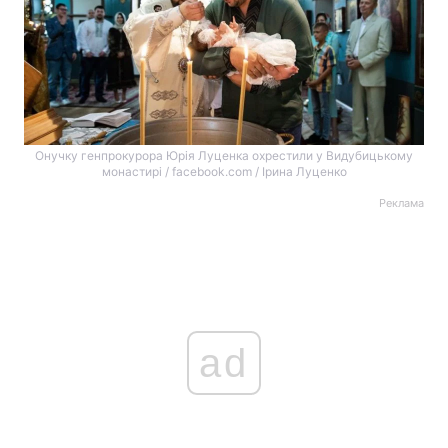
Онучку генпрокурора Юрія Луценка охрестили у Видубицькому
монастирі / facebook.com / Ірина Луценко
Реклама
ad