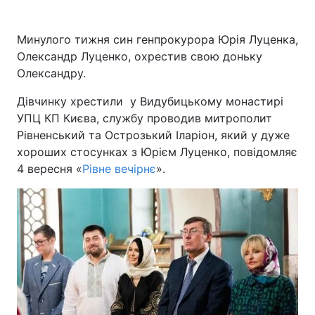
Минулого тижня син генпрокурора Юрія Луценка,
Олександр Луценко, охрестив свою доньку
Олександру.
Дівчинку хрестили у Видубицькому монастирі
УПЦ КП Києва, службу проводив митрополит
Рівненський та Острозький Іларіон, який у дуже
хороших стосунках з Юрієм Луценко, повідомляє
4 вересня «
Рівне вечірнє
».