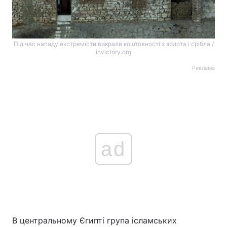
Під час нападу екстремісти викрали коштовності з золота і срібла /
invictory.org
Реклама
ad
В центральному Єгипті група ісламських