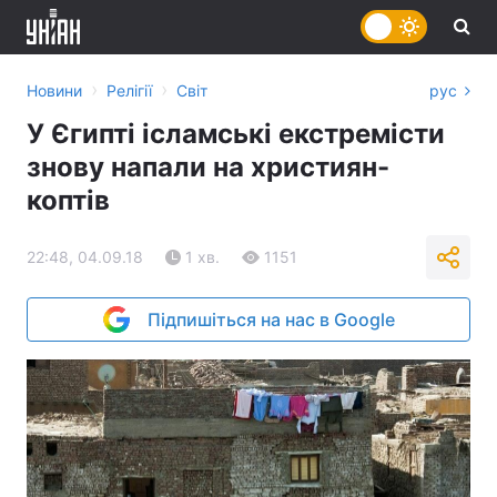
›
›
Новини
Релігії
Світ
рус
У Єгипті ісламські екстремісти
знову напали на християн-
коптів
22:48, 04.09.18
1 хв.
1151
Підпишіться на нас в Google