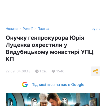
›
›
Новини
Релігії
Паства
рус
Онучку генпрокурора Юрія
Луценка охрестили у
Видубицькому монастирі УПЦ
КП
22:09, 04.09.18
1 хв.
1546
Підпишіться на нас в Google