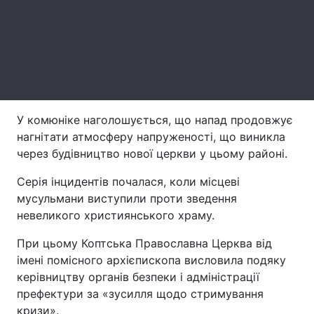
Лонгріди
Відео з Youtube
Статті
Інтерв'ю
Думки
У комюніке наголошується, що напад продовжує
Архів
Вакансії
нагнітати атмосферу напруженості, що виникла
через будівництво нової церкви у цьому районі.
Контакти
Серія інцидентів почалася, коли місцеві
Послуги
мусульмани виступили проти зведення
невеликого християнського храму.
При цьому Коптська Православна Церква від
імені помісного архієпископа висловила подяку
керівництву органів безпеки і адміністрації
префектури за «зусилля щодо стримування
кризи».