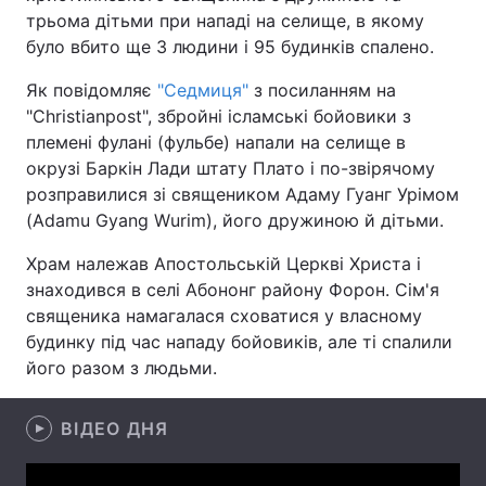
трьома дітьми при нападі на селище, в якому
було вбито ще 3 людини і 95 будинків спалено.
Як повідомляє
"Седмиця"
з посиланням на
Головна
Війна
"Сhristianpost", збройні ісламські бойовики з
племені фулані (фульбе) напали на селище в
Україна
Політика
окрузі Баркін Лади штату Плато і по-звірячому
Економіка
Світ
розправилися зі священиком Адаму Гуанг Урімом
(Adamu Gyang Wurim), його дружиною й дітьми.
Спорт
Наука
Храм належав Апостольській Церкві Христа і
Техно і зв'язок
Лайт
знаходився в селі Абононг району Форон. Сім'я
священика намагалася сховатися у власному
Зброя
Інциденти
будинку під час нападу бойовиків, але ті спалили
його разом з людьми.
Здоров'я
Туризм
Цікавинки
ВІДЕО ДНЯ
Погода
Екологія
Регіони