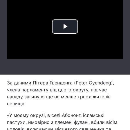
Лонгріди
Відео з Youtube
Статті
Play
Інтерв'ю
Думки
Video
Архів
Вакансії
Контакти
Послуги
За даними Пітера Гьенденга (Peter Gyendeng),
члена парламенту від цього округу, під час
нападу загинуло ще не менше трьох жителів
селища.
«У моєму окрузі, в селі Абононг, ісламські
пастухи, ймовірно з племені фулані, вбили вісім
чоловік, включаючи місцевого священика та