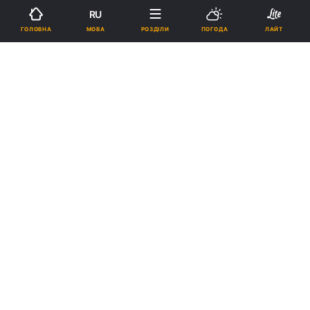
17:33, 03.09.18
3 хв.
1163
RU
МОВА
ГОЛОВНА
РОЗДІЛИ
ПОГОДА
ЛАЙТ
Підпишіться на нас в Google
Шаді Халлул і генеральний директор канцелярії прем'єр-міністра
Йоав Хоровіц / dailywire.com
Реклама