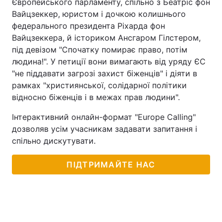
Європейського парламенту, спільно з Беатріс фон
Вайцзеккер, юристом і дочкою колишнього
федерального президента Ріхарда фон
Вайцзеккера, й істориком Ансгаром Гілстером,
під девізом "Спочатку помирає право, потім
людина!". У петиції вони вимагають від уряду ЄС
"не піддавати загрозі захист біженців" і діяти в
рамках "християнської, солідарної політики
відносно біженців і в межах прав людини".
Інтерактивний онлайн-формат "Europe Calling"
дозволяв усім учасникам задавати запитання і
спільно дискутувати.
ПІДТРИМАЙТЕ НАС