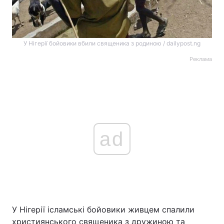
У Нігерії бойовики вбили священика з родиною / dailypost.ng
Реклама
ad
У Нігерії ісламські бойовики живцем спалили
християнського священика з дружиною та