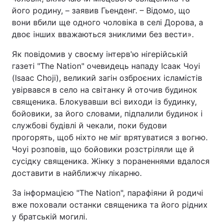
його родину, – заявив Гьенденг. – Відомо, що
Тема оформлення
вони вбили ще одного чоловіка в селі Дорова, а
двоє інших вважаються зниклими без вести».
Як повідомив у своєму інтерв'ю нігерійській
газеті "The Nation" очевидець нападу Ісаак Чоуі
(Isaac Choji), великий загін озброєних ісламістів
увірвався в село на світанку й оточив будинок
священика. Блокувавши всі виходи із будинку,
бойовики, за його словами, підпалили будинок і
службові будівлі й чекали, поки будови
прогорять, щоб ніхто не міг врятуватися з вогню.
Чоуі розповів, що бойовики розстріляли ще й
сусідку священика. Жінку з пораненнями вдалося
доставити в найближчу лікарню.
За інформацією "The Nation", парафіяни й родичі
вже поховали останки священика та його рідних
у братській могилі.