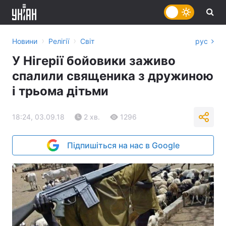
›
›
Новини
Релігії
Світ
рус
У Нігерії бойовики заживо
спалили священика з дружиною
і трьома дітьми
18:24, 03.09.18
2 хв.
1296
Підпишіться на нас в Google