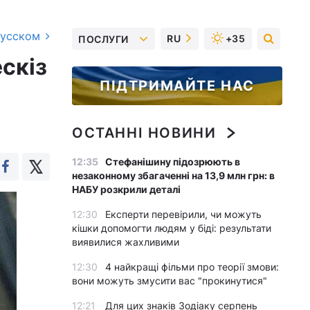
русском
RU
+35
ПОСЛУГИ
ескіз
ПІДТРИМАЙТЕ НАС
ОСТАННІ НОВИНИ
12:35
Стефанішину підозрюють в
незаконному збагаченні на 13,9 млн грн: в
НАБУ розкрили деталі
12:30
Експерти перевірили, чи можуть
кішки допомогти людям у біді: результати
виявилися жахливими
12:30
4 найкращі фільми про теорії змови:
вони можуть змусити вас "прокинутися"
12:21
Для цих знаків Зодіаку серпень