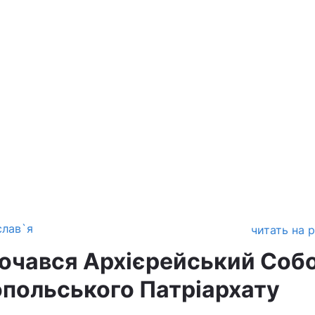
слав`я
читать на 
почався Архієрейський Соб
польського Патріархату