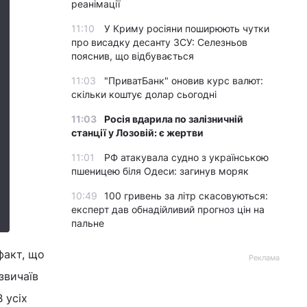
реанімації
11:10
У Криму росіяни поширюють чутки
про висадку десанту ЗСУ: Селезньов
пояснив, що відбувається
11:03
"ПриватБанк" оновив курс валют:
скільки коштує долар сьогодні
11:03
Росія вдарила по залізничній
станції у Лозовій: є жертви
11:01
РФ атакувала судно з українською
пшеницею біля Одеси: загинув моряк
10:49
100 гривень за літр скасовуються:
експерт дав обнадійливий прогноз цін на
пальне
факт, що
Реклама
звичаїв
 усіх