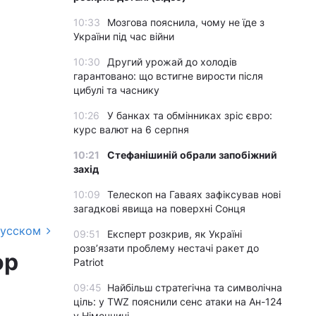
10:33
Мозгова пояснила, чому не їде з
України під час війни
10:30
Другий урожай до холодів
гарантовано: що встигне вирости після
цибулі та часнику
10:26
У банках та обмінниках зріс євро:
курс валют на 6 серпня
10:21
Стефанішиній обрали запобіжний
захід
10:09
Телескоп на Гаваях зафіксував нові
загадкові явища на поверхні Сонця
русском
09:51
Експерт розкрив, як Україні
розвʼязати проблему нестачі ракет до
ор
Patriot
09:45
Найбільш стратегічна та символічна
ціль: у TWZ пояснили сенс атаки на Ан-124
у Німеччині