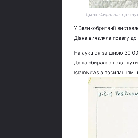
Діана збиралася одягнут
У Великобританії виставле
Діана виявляла повагу до
На аукціон за ціною 30 00
Діана збиралася одягнути
IslamNews з посиланням 