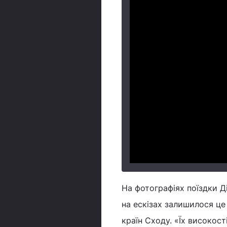
На фотографіях поїздки Ді
на ескізах залишилося це
країн Сходу. «Їх високост