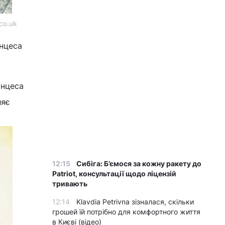
co.uk
инцеса
инцеса
ляє
12:15
Сибіга: Б’ємося за кожну ракету до
Patriot, консультації щодо ліцензій
тривають
12:14
Klavdia Petrivna зізналася, скільки
грошей їй потрібно для комфортного життя
в Києві (відео)