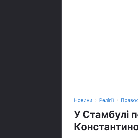
›
›
Новини
Релігії
Право
У Стамбулі 
Константино