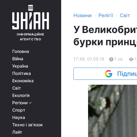
›
›
Новини
Релігії
Світ
У Великобрит
ІНФОРМАЦІЙНЕ
бурки принц
АГЕНТСТВО
Головна
Війна
17:48, 01.09.18
1 хв.
1
Україна
Підпиш
Політика
Економіка
Світ
Екологія
Регіони
Спорт
Наука
Техно і зв'язок
Лайт