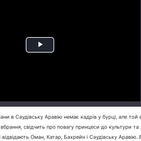
Play
Video
ани в Саудівську Аравію немає кадрів у бурці, але той 
 вбрання, свідчить про повагу принцеси до культури та 
і відвідають Оман, Катар, Бахрейн і Саудівську Аравію. В