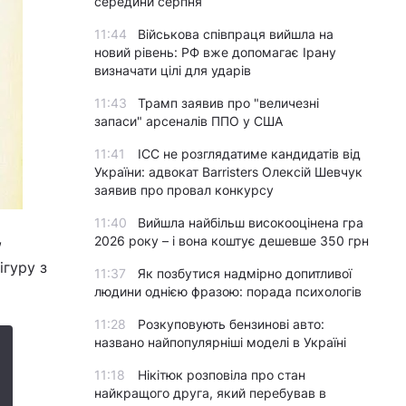
середини серпня
11:44
Військова співпраця вийшла на
новий рівень: РФ вже допомагає Ірану
визначати цілі для ударів
11:43
Трамп заявив про "величезні
запаси" арсеналів ППО у США
11:41
ICC не розглядатиме кандидатів від
України: адвокат Barristers Олексій Шевчук
заявив про провал конкурсу
11:40
Вийшла найбільш високооцінена гра
,
2026 року – і вона коштує дешевше 350 грн
ігуру з
11:37
Як позбутися надмірно допитливої
людини однією фразою: порада психологів
11:28
Розкуповують бензинові авто:
названо найпопулярніші моделі в Україні
11:18
Нікітюк розповіла про стан
найкращого друга, який перебував в