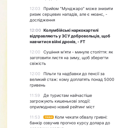
12:03
Прийом "Мунджаро" може знизити
ризик серцевих нападів, але є нюанс, -
дослідження
12:00
Колумбійські наркокартелі
відправляють у ЗСУ добровольців, щоб
навчитися війні дронів, - FT
12:00
Сушіння м'яти - минуле століття: як
заготовити листя на зиму, щоб зберегти
свіжість
12:00
Пільги та надбавки до пенсії за
великий стаж: кому доплатять понад 5000
гривень
11:59
Де туристам найчастіше
загрожують кишенькові злодії:
оприлюднено новий рейтинг міст
11:53
Коли чекати обвалу гривні:
УНІАН
банкір озвучив прогноз курсу долара до