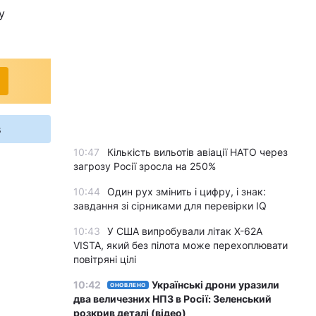
у
s
10:47
Кількість вильотів авіації НАТО через
загрозу Росії зросла на 250%
10:44
Один рух змінить і цифру, і знак:
завдання зі сірниками для перевірки IQ
10:43
У США випробували літак X-62A
VISTA, який без пілота може перехоплювати
повітряні цілі
10:42
Українські дрони уразили
ОНОВЛЕНО
два величезних НПЗ в Росії: Зеленський
розкрив деталі (відео)