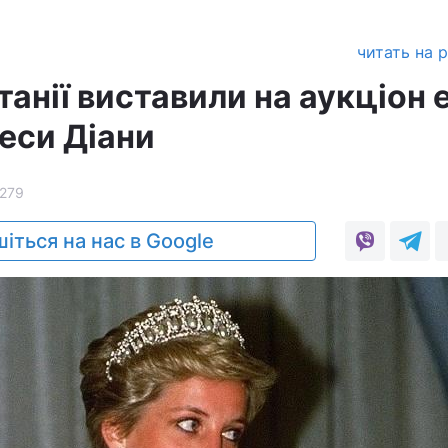
читать на 
анії виставили на аукціон 
еси Діани
279
іться на нас в Google