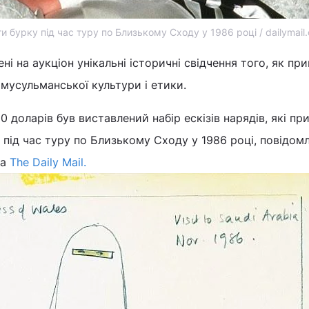
и бурку під час туру по Близькому Сходу у 1986 році / dailymail.
ні на аукціон унікальні історичні свідчення того, як пр
 мусульманської культури і етики.
0 доларів був виставлений набір ескізів нарядів, які пр
 під час туру по Близькому Сходу у 1986 році, повідом
на
The Daily Mail.