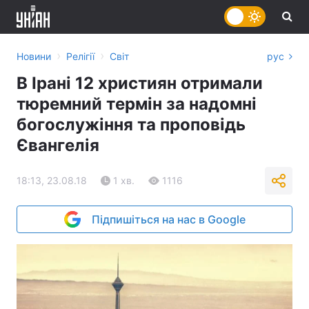
›
›
Новини
Релігії
Світ
рус
В Ірані 12 християн отримали
тюремний термін за надомні
богослужіння та проповідь
Євангелія
18:13, 23.08.18
1 хв.
1116
Підпишіться на нас в Google