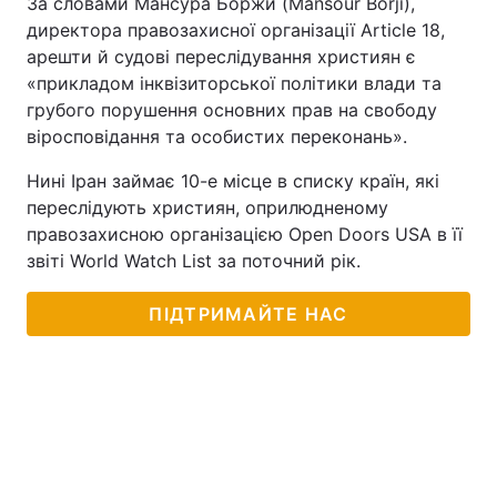
За словами Мансура Боржи (Mansour Borji),
директора правозахисної організації Article 18,
Тема оформлення
арешти й судові переслідування християн є
«прикладом інквізиторської політики влади та
грубого порушення основних прав на свободу
віросповідання та особистих переконань».
Нині Іран займає 10-е місце в списку країн, які
переслідують християн, оприлюдненому
правозахисною організацією Open Doors USA в її
звіті World Watch List за поточний рік.
ПІДТРИМАЙТЕ НАС