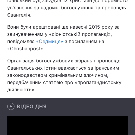
Іранський суд засудив 12 християн до тюремного
ув'язнення за надомні богослужіння та проповідь
Євангелія.
Головна
Війна
Вони були арештовані ще навесні 2015 року за
звинуваченням у «сіоністській пропаганді»,
Україна
Політика
повідомляє
«Седмиця»
з посиланням на
«Сhristianpost».
Економіка
Світ
Організація богослужбових зібрань і проповідь
Спорт
Наука
Євангельських істин вважається за іранським
законодавством кримінальним злочином,
Техно і зв'язок
Лайт
передбаченим статтею про «пропагандистську
діяльність».
Зброя
Інциденти
Здоров'я
Туризм
ВІДЕО ДНЯ
Цікавинки
Погода
Екологія
Регіони