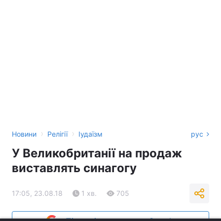
›
›
Новини
Релігії
Іудаїзм
рус
У Великобританії на продаж
виставлять синагогу
17:05, 23.08.18
1 хв.
705