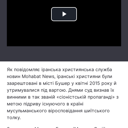
Лонгріди
Play
Відео з Youtube
Статті
Video
Інтерв'ю
Думки
Архів
Вакансії
Контакти
Як повідомляє іранська християнська служба
новин Mohabat News, іранські християни були
Послуги
заарештовані в місті Бушер у квітні 2015 року й
утримувалися під вартою. Днями суд визнав їх
винними в так званій «сіоністській пропаганді» з
метою підриву існуючого в країні
мусульманського віросповідання шиїтського
толку.