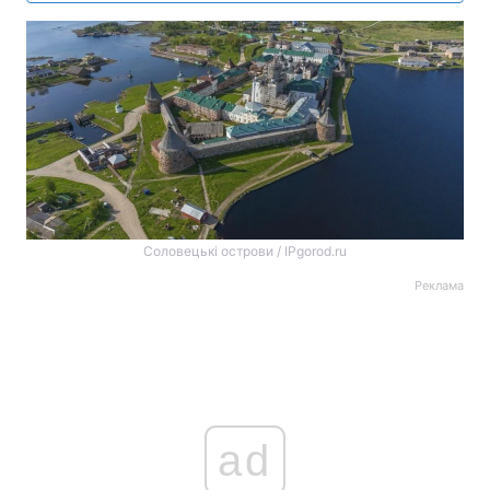
Соловецькі острови / IPgorod.ru
Реклама
ad