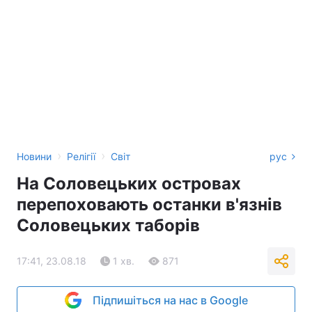
›
›
Новини
Релігії
Світ
рус
На Соловецьких островах
перепоховають останки в'язнів
Соловецьких таборів
17:41, 23.08.18
1 хв.
871
Підпишіться на нас в Google