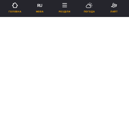
Підпишіться на нас в Google
RU
МОВА
ГОЛОВНА
РОЗДІЛИ
ПОГОДА
ЛАЙТ
У Британії на продаж виставлять синагогу / placenorthwest.co.uk
Реклама
ad