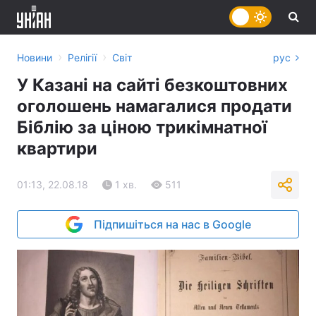
›
›
Новини
Релігії
Світ
рус
У Казані на сайті безкоштовних
оголошень намагалися продати
Біблію за ціною трикімнатної
квартири
01:13, 22.08.18
1 хв.
511
Підпишіться на нас в Google