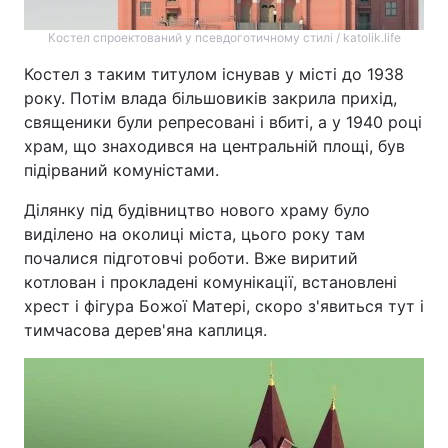
Костел спроектований у псевдоготичному стилі / katolik.life
Костел з таким титулом існував у місті до 1938
року. Потім влада більшовиків закрила прихід,
священики були репресовані і вбиті, а у 1940 році
храм, що знаходився на центральній площі, був
підірваний комуністами.
Ділянку під будівництво нового храму було
виділено на околиці міста, цього року там
почалися підготовчі роботи. Вже виритий
котлован і прокладені комунікації, встановлені
хрест і фігура Божої Матері, скоро з'явиться тут і
тимчасова дерев'яна каплиця.