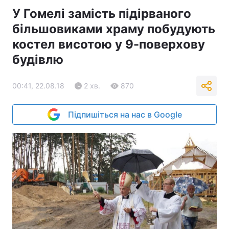
У Гомелі замість підірваного
більшовиками храму побудують
костел висотою у 9-поверхову
будівлю
00:41, 22.08.18
2 хв.
870
Підпишіться на нас в Google