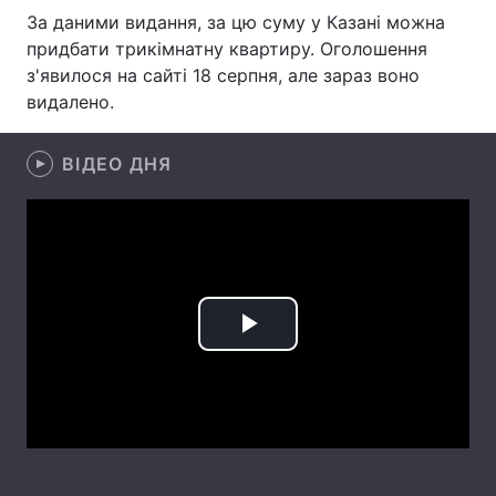
За даними видання, за цю суму у Казані можна
Лонгріди
придбати трикімнатну квартиру. Оголошення
з'явилося на сайті 18 серпня, але зараз воно
видалено.
Відео з Youtube
Статті
Інтерв'ю
Думки
ВІДЕО ДНЯ
Архів
Вакансії
Контакти
Послуги
Play
Video