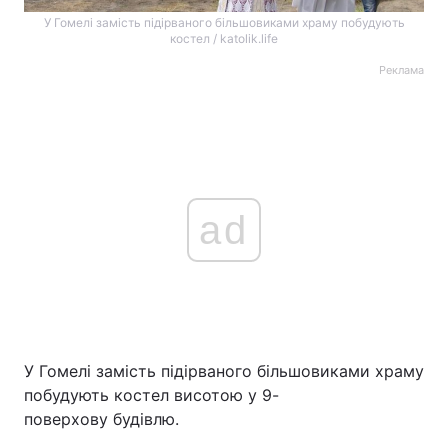
У Гомелі замість підірваного більшовиками храму побудують
костел / katolik.life
Реклама
ad
У Гомелі замість підірваного більшовиками храму
побудують костел висотою у 9-
поверхову будівлю.