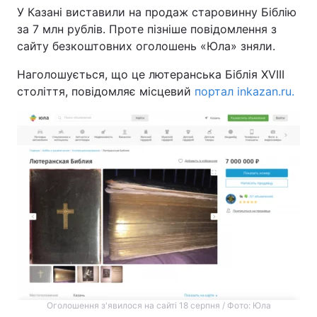
У Казані виставили на продаж старовинну Біблію
за 7 млн рублів. Проте пізніше повідомлення з
сайту безкоштовних оголошень «Юла» зняли.
Головна
Війна
Наголошується, що це лютеранська Біблія XVIII
століття, повідомляє місцевий
портал inkazan.ru.
Україна
Політика
Економіка
Світ
Спорт
Наука
Техно і зв'язок
Лайт
Зброя
Інциденти
Здоров'я
Туризм
Цікавинки
Погода
Оголошення з'явилося на сайті 18 серпня / Фото: Юла
Екологія
Регіони