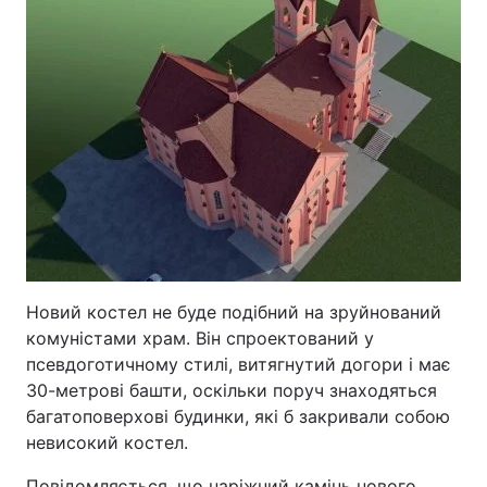
Новий костел не буде подібний на зруйнований
комуністами храм. Він спроектований у
псевдоготичному стилі, витягнутий догори і має
30-метрові башти, оскільки поруч знаходяться
багатоповерхові будинки, які б закривали собою
невисокий костел.
Повідомляється, що наріжний камінь нового