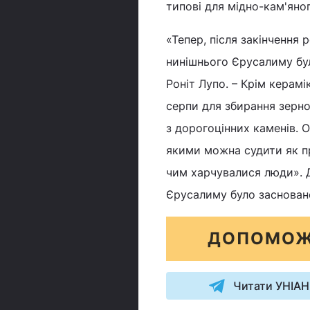
типові для мідно-кам'яног
«Тепер, після закінчення 
нинішнього Єрусалиму бул
Роніт Лупо. – Крім керам
серпи для збирання зерно
з дорогоцінних каменів. О
якими можна судити як про
чим харчувалися люди». Д
Єрусалиму було засноване
ДОПОМОЖ
Читати УНІАН