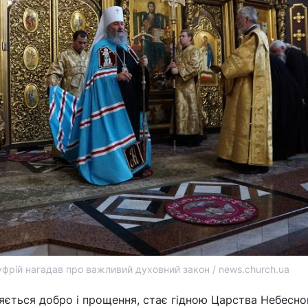
фрій нагадав про важливий духовний закон / news.church.ua
ляється добро і прощення, стає гідною Царства Небесно