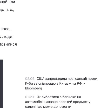
 знайшли
 н. е.,
 шосе.
ас люди
дмовилися
02:05
США запровадили нові санкції проти
Куби за співпрацю з Китаєм та РФ, -
Bloomberg
01:23
Як вибратися з багнюки на
автомобілі: названо простий предмет у
салоні, що може допомогти