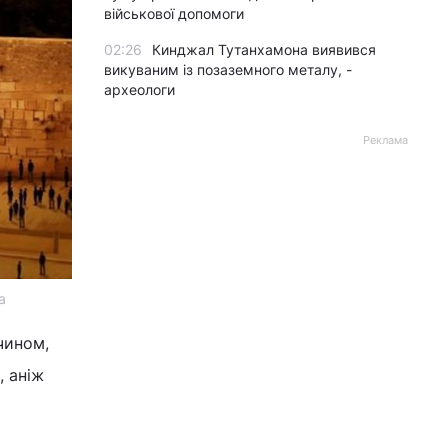
військової допомоги
02:26
Кинджал Тутанхамона виявився
викуваним із позаземного металу, -
археологи
Реклама
a
чином,
, аніж