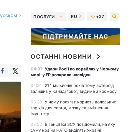
русском
RU
+27
ПОСЛУГИ
ПІДТРИМАЙТЕ НАС
ОСТАННІ НОВИНИ
04:37
Удари Росії по кораблях у Чорному
морі: у FP розкрили наслідки
04:31
214 мільйонів років тому астероїд
залишив у Канаді "око", видиме з космосу
03:28
У чому полягає користь волоських
горіхів для серця, мозку та зміцнення
імунітету
02:52
В Генштабі ЗСУ повідомили, на яку
суму країни НАТО виділять Україні