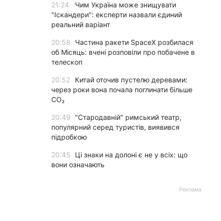
21:24
Чим Україна може знищувати
"Іскандери": експерти назвали єдиний
реальний варіант
20:58
Частина ракети SpaceX розбилася
об Місяць: вчені розповіли про побачене в
телескоп
20:52
Китай оточив пустелю деревами:
через роки вона почала поглинати більше
CO₂
20:49
"Стародавній" римський театр,
популярний серед туристів, виявився
підробкою
20:45
Ці знаки на долоні є не у всіх: що
вони означають
Реклама