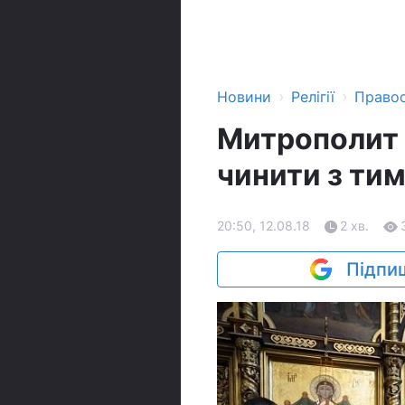
›
›
Новини
Релігії
Право
Митрополит О
чинити з тим
20:50, 12.08.18
2 хв.
Підпиш