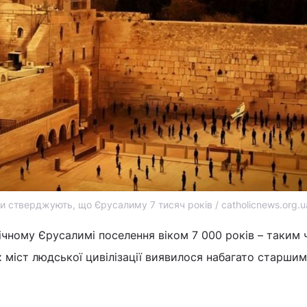
ги стверджують, що Єрусалиму 7 тисяч років / catholicnews.org.u
ічному Єрусалимі поселення віком 7 000 років – таким 
 міст людської цивілізації виявилося набагато старшим