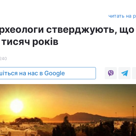
читать на 
 археологи стверджують, що
 тисяч років
240
іться на нас в Google