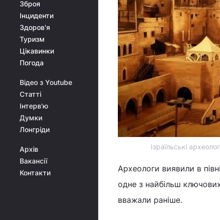
Зброя
Інциденти
Здоров'я
Туризм
Цікавинки
Погода
Відео з Youtube
Статті
Інтерв'ю
Думки
Лонгріди
Ізраїльські археоло
Архів
Вакансії
Археологи виявили в півн
Контакти
одне з найбільш ключових
вважали раніше.