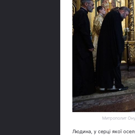
Митрополит Ону
Людина, у серці якої осе