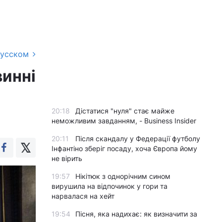
русском
винні
20:18
Дістатися "нуля" стає майже
неможливим завданням, - Business Insider
20:11
Після скандалу у Федерації футболу
Інфантіно зберіг посаду, хоча Європа йому
не вірить
19:57
Нікітюк з однорічним сином
вирушила на відпочинок у гори та
нарвалася на хейт
19:54
Пісня, яка надихає: як визначити за