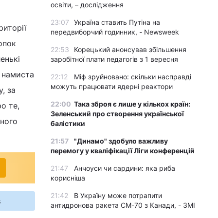
освіти, – дослідження
23:07
Україна ставить Путіна на
риторії
передвиборчий годинник, - Newsweek
опок
22:53
Корецький анонсував збільшення
енькі
заробітної плати педагогів з 1 вересня
ь намиста
22:12
Міф зруйновано: скільки насправді
можуть працювати ядерні реактори
, за
22:00
Така зброя є лише у кількох країн:
о те,
Зеленський про створення української
сного
балістики
21:57
"Динамо" здобуло важливу
перемогу у кваліфікації Ліги конференцій
21:47
Анчоуси чи сардини: яка риба
корисніша
21:42
В Україну може потрапити
s
антидронова ракета CM-70 з Канади, - ЗМІ