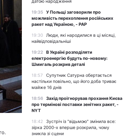
датою народження
19:35
У Польщі заговорили про
можливість перехоплення російських
ракет над Україною, - PAP
19:30
Люди, які народилися в ці місяці,
найвідповідальніші
19:22
В Україні розподіляти
електроенергію будуть по-новому:
Шмигаль розкрив деталі
18:57
Супутник Сатурна обертається
настільки повільно, що його доба триває
майже 16 днів
18:56
Захід проігнорував прохання Києва
про термінові поставки зенітних ракет, -
NYT
18:42
Зустріч із "відьмою" змінила все:
зірка 2000-х вперше розкрила, чому
го.
зникла зі сцени