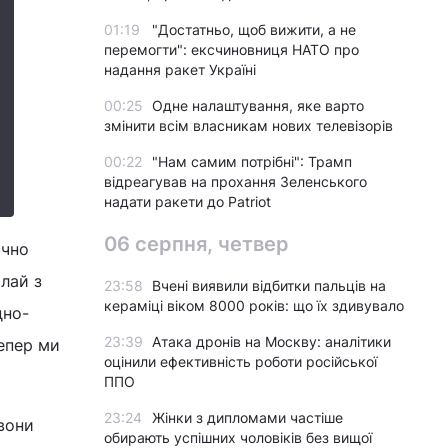
01:19
"Достатньо, щоб вижити, а не
перемогти": ексчиновниця НАТО про
надання ракет Україні
00:25
Одне налаштування, яке варто
змінити всім власникам нових телевізорів
00:22
"Нам самим потрібні": Трамп
відреагував на прохання Зеленського
надати ракети до Patriot
06 серпня, четвер
ично
ілай з
23:58
Вчені виявили відбитки пальців на
кераміці віком 8000 років: що їх здивувало
дно-
23:39
Атака дронів на Москву: аналітики
Тепер ми
оцінили ефективність роботи російської
ППО
23:24
Жінки з дипломами частіше
 вони
обирають успішних чоловіків без вищої