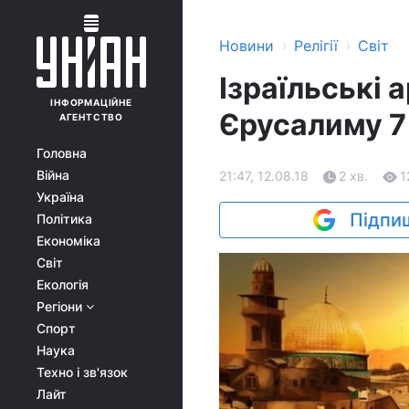
›
›
Новини
Релігії
Світ
Ізраїльські
ІНФОРМАЦІЙНЕ
Єрусалиму 7
АГЕНТСТВО
Головна
Війна
21:47, 12.08.18
2 хв.
1
Україна
Підпиш
Політика
Економіка
Світ
Екологія
Регіони
Спорт
Наука
Техно і зв'язок
Лайт