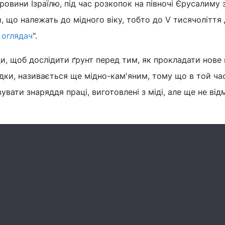
ровини Ізраїлю, під час розкопок на півночі Єрусалиму
що належать до мідного віку, тобто до V тисячоліття до
 оглядач
".
и, щоб дослідити ґрунт перед тим, як прокладати нове
хідки, називається ще мідно-кам'яним, тому що в той ч
вати знаряддя праці, виготовлені з міді, але ще не ві