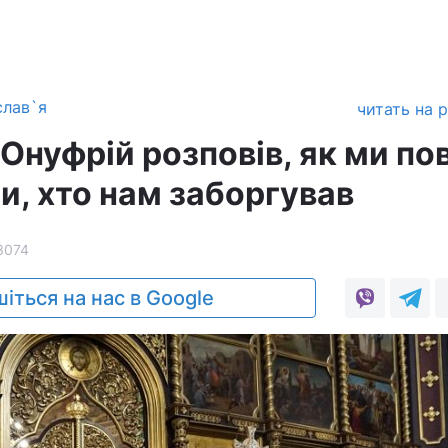
слав`я
читать на 
нуфрій розповів, як ми по
и, хто нам заборгував
3074
іться на нас в Google