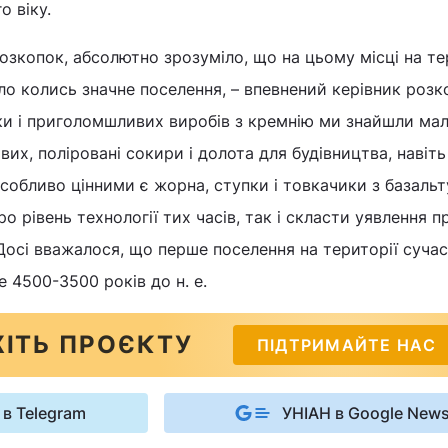
о віку.
розкопок, абсолютно зрозуміло, що на цьому місці на те
о колись значне поселення, – впевнений керівник розк
іки і приголомшливих виробів з кремнію ми знайшли мал
вих, поліровані сокири і долота для будівництва, навіт
собливо цінними є жорна, ступки і товкачики з базальту
 рівень технології тих часів, так і скласти уявлення пр
осі вважалося, що перше поселення на території суча
 4500-3500 років до н. е.
ІТЬ ПРОЄКТУ
ПІДТРИМАЙТЕ НАС
 в Telegram
УНІАН в Google New