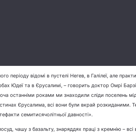
го періоду відомі в пустелі Негев, в Галілеї, але практ
рбах Юдеї та в Єрусалимі, – говорить доктор Омрі Барз
Хоча останніми роками ми знаходили сліди поселень мі
частинах Єрусалима, всі вони були вкрай розкиданими. 
тефакти семитисячолітньої давності».
суд, чашу з базальту, знаряддях праці з кремнію – всі