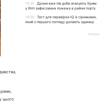
14:25
Дрони вже пів доби атакують Крим:
у Ялті зафіксована пожежа в районі порту
14:20
Тест для перевірки IQ із сірниками,
який з першого погляду долають одиниці
Реклама
давства,
храми,
у цього