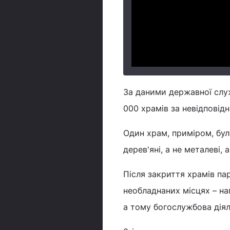
За даними державної служ
000 храмів за невідповід
Один храм, приміром, було
дерев'яні, а не металеві,
Після закриття храмів па
необладнаних місцях – на
а тому богослужбова діял