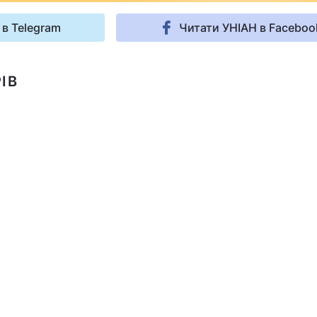
 в Telegram
Читати УНІАН в Faceboo
ІВ