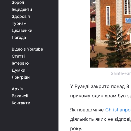
Зброя
Інциденти
Здоров'я
Туризм
Цікавинки
Погода
Відео з Youtube
Статті
Інтерв'ю
Думки
Sainte-Fam
Лонгріди
У Руанді закрито понад 8
Архів
причому один храм був за
Вакансії
Контакти
Як повідомляє
Сhristianpo
діяльність яких не відпо
року.