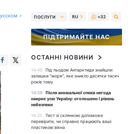
русском
RU
+32
ПОСЛУГИ
ПІДТРИМАЙТЕ НАС
ОСТАННІ НОВИНИ
14:46
Під льодом Антарктиди знайшли
залишки "моря", яке зникло десятки тисяч
років тому
14:29
Після аномальної спеки негода
накриє усю Україну: оголошено І рівень
небезпеки
14:25
Тест зі склянкою допоможе
перевірити, чи справно працюють ваші
пластикові вікна