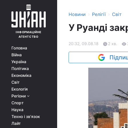
›
›
Новини
Релігії
Світ
У Руанді зак
ІНФОРМАЦІЙНЕ
АГЕНТСТВО
20:32, 09.08.18
2 хв.
Головна
Війна
Підпиш
Україна
Політика
Економіка
Світ
Екологія
Регіони
Спорт
Наука
Техно і зв'язок
Лайт