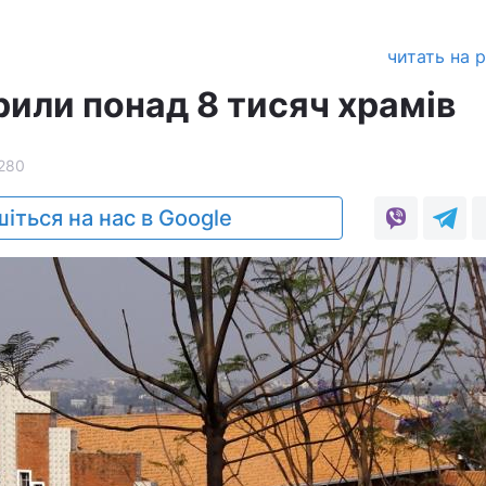
читать на 
рили понад 8 тисяч храмів
280
іться на нас в Google