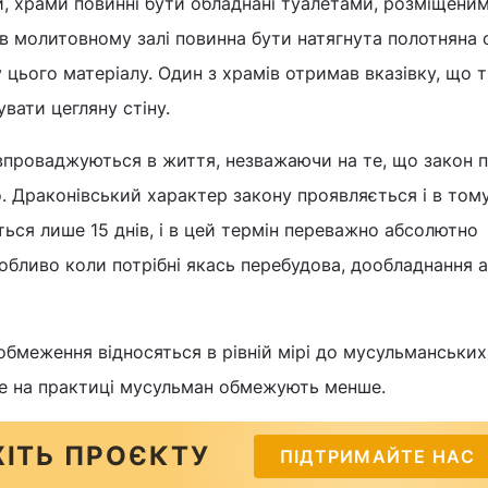
, храми повинні бути обладнані туалетами, розміщени
; в молитовному залі повинна бути натягнута полотняна 
цього матеріалу. Один з храмів отримав вказівку, що 
вати цегляну стіну.
впроваджуються в життя, незважаючи на те, що закон 
. Драконівський характер закону проявляється і в тому
ься лише 15 днів, і в цей термін переважно абсолютно
бливо коли потрібні якась перебудова, дообладнання 
обмеження відносяться в рівній мірі до мусульманських 
ле на практиці мусульман обмежують менше.
ІТЬ ПРОЄКТУ
ПІДТРИМАЙТЕ НАС