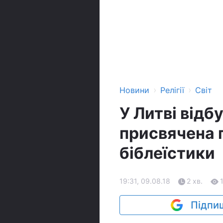
›
›
Новини
Релігії
Світ
У Литві відб
присвячена 
біблеїстики
19:31, 09.08.18
2 хв.
Підпиш