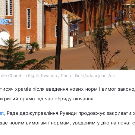
ille Church in Kigali, Rwanda / Рhoto: flickr/adam jones/cc
 тисяч храмів після введення нових норм і вимог законо
критий прямо під час обряду вінчання.
st,
Рада держуправління Руанди продовжує закривати 
відає новим вимогам і нормам, уведеним у дію на початк