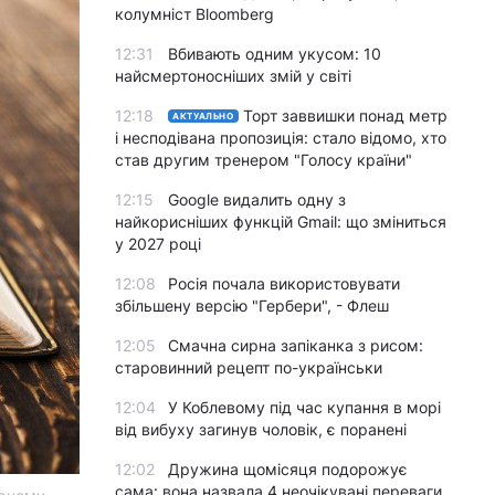
колумніст Bloomberg
12:31
Вбивають одним укусом: 10
найсмертоносніших змій у світі
12:18
Торт заввишки понад метр
АКТУАЛЬНО
і несподівана пропозиція: стало відомо, хто
став другим тренером "Голосу країни"
12:15
Google видалить одну з
найкорисніших функцій Gmail: що зміниться
у 2027 році
12:08
Росія почала використовувати
збільшену версію "Гербери", - Флеш
12:05
Смачна сирна запіканка з рисом:
старовинний рецепт по-українськи
12:04
У Коблевому під час купання в морі
від вибуху загинув чоловік, є поранені
12:02
Дружина щомісяця подорожує
сама: вона назвала 4 неочікувані переваги