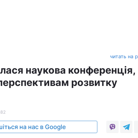
читать на 
улася наукова конференція,
перспективам розвитку
182
іться на нас в Google