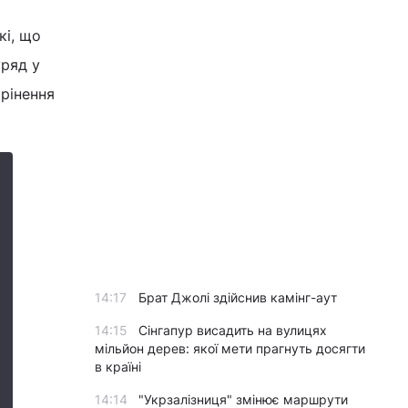
кі, що
уряд у
орінення
14:17
Брат Джолі здійснив камінг-аут
14:15
Сінгапур висадить на вулицях
мільйон дерев: якої мети прагнуть досягти
в країні
14:14
"Укрзалізниця" змінює маршрути