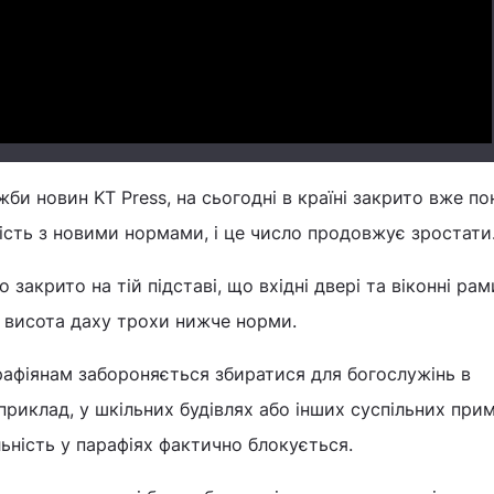
Video
би новин KT Press, на сьогодні в країні закрито вже по
ність з новими нормами, і це число продовжує зростати
 закрито на тій підставі, що вхідні двері та віконні рам
 а висота даху трохи нижче норми.
рафіянам забороняється збиратися для богослужінь в
приклад, у шкільних будівлях або інших суспільних при
ьність у парафіях фактично блокується.