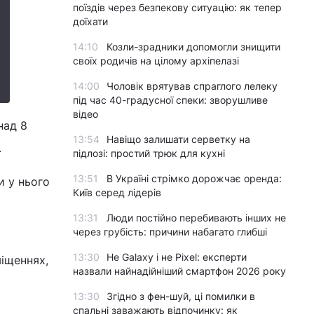
поїздів через безпекову ситуацію: як тепер
доїхати
14:10
Козли-зрадники допомогли знищити
своїх родичів на цілому архіпелазі
14:00
Чоловік врятував спраглого лелеку
під час 40-градусної спеки: зворушливе
відео
над 8
13:54
Навіщо залишати серветку на
.
підлозі: простий трюк для кухні
13:51
В Україні стрімко дорожчає оренда:
и у нього
Київ серед лідерів
13:31
Люди постійно перебивають інших не
через грубість: причини набагато глибші
13:30
Не Galaxy і не Pixel: експерти
міщеннях,
назвали найнадійніший смартфон 2026 року
13:30
Згідно з фен-шуй, ці помилки в
спальні заважають відпочинку: як