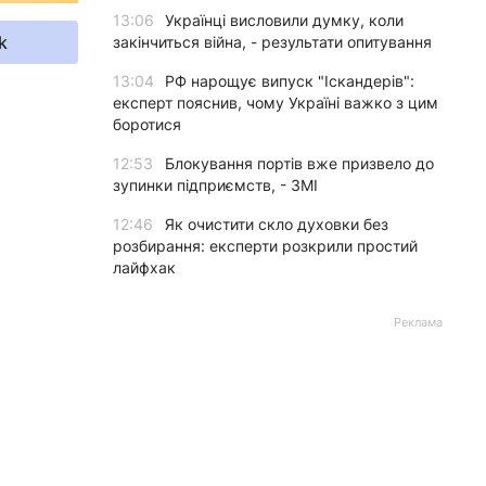
13:06
Українці висловили думку, коли
k
закінчиться війна, - результати опитування
13:04
РФ нарощує випуск "Іскандерів":
експерт пояснив, чому Україні важко з цим
боротися
12:53
Блокування портів вже призвело до
зупинки підприємств, - ЗМІ
12:46
Як очистити скло духовки без
розбирання: експерти розкрили простий
лайфхак
Реклама