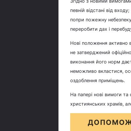
Згідно з новими вимогами
певній відстані від входу
попри пожежну небезпеку 
переробити дах і перебуду
Нові положення активно 
не затверджений офіційно
виконання його норм даєт
неможливо вкластися, осо
оздоблення приміщень.
На папері нові вимоги та 
християнських храмів, а
ДОПОМОЖ