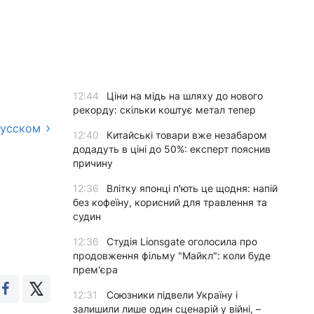
12:44
Ціни на мідь на шляху до нового
рекорду: скільки коштує метал тепер
русском
12:40
Китайські товари вже незабаром
додадуть в ціні до 50%: експерт пояснив
причину
12:36
Влітку японці п'ють це щодня: напій
без кофеїну, корисний для травлення та
судин
12:36
Студія Lionsgate оголосила про
продовження фільму "Майкл": коли буде
прем'єра
12:31
Союзники підвели Україну і
залишили лише один сценарій у війні, –