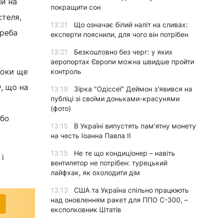
ми на
покращити сон
стеля,
13:21
Що означає білий наліт на сливах:
треба
експерти пояснили, для чого він потрібен
13:21
Безкоштовно без черг: у яких
аеропортах Європи можна швидше пройти
поки ще
контроль
, що на
13:19
Зірка "Одіссеї" Деймон з'явився на
публіці зі своїми доньками-красунями
(фото)
або
13:15
В Україні випустять пам’ятну монету
на честь Іоанна Павла II
13:15
Не те що кондиціонер – навіть
і
вентилятор не потрібен: турецький
лайфхак, як охолодити дім
13:13
США та Україна спільно працюють
над оновленням ракет для ППО С-300, –
експолковник Штатів