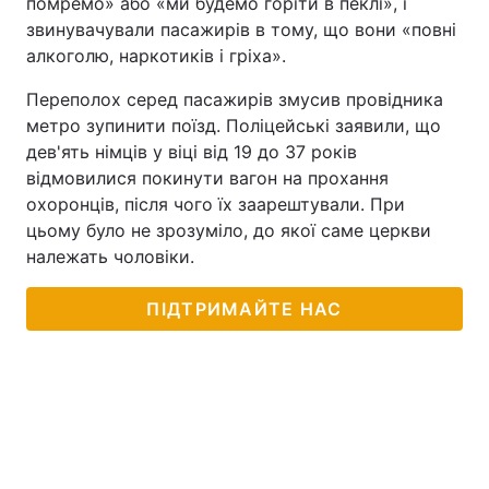
помремо» або «ми будемо горіти в пеклі», і
звинувачували пасажирів в тому, що вони «повні
Тема оформлення
алкоголю, наркотиків і гріха».
Переполох серед пасажирів змусив провідника
метро зупинити поїзд. Поліцейські заявили, що
дев'ять німців у віці від 19 до 37 років
відмовилися покинути вагон на прохання
охоронців, після чого їх заарештували. При
цьому було не зрозуміло, до якої саме церкви
належать чоловіки.
ПІДТРИМАЙТЕ НАС