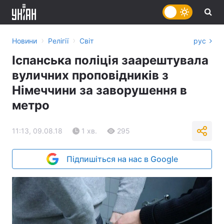
›
›
Новини
Релігії
Світ
рус
Іспанська поліція заарештувала
вуличних проповідників з
Німеччини за заворушення в
метро
11:13, 09.08.18
1 хв.
295
Підпишіться на нас в Google