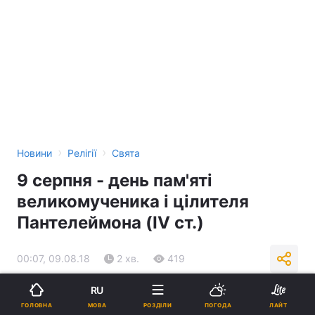
›
›
Новини
Релігії
Свята
9 серпня - день пам'яті
великомученика і цілителя
Пантелеймона (IV ст.)
00:07, 09.08.18
2 хв.
419
RU
Підпишіться на нас в Google
МОВА
ГОЛОВНА
РОЗДІЛИ
ПОГОДА
ЛАЙТ