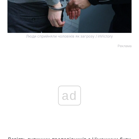
Люди сприйняли чоловіків як загрозу / inVictory
Реклама
ad