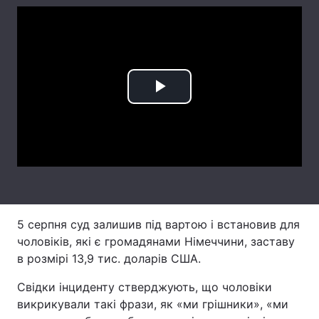
Лонгріди
Відео з Youtube
Статті
Play
Інтерв'ю
Думки
Video
Архів
Вакансії
Контакти
Послуги
5 серпня суд залишив під вартою і встановив для
чоловіків, які є громадянами Німеччини, заставу
в розмірі 13,9 тис. доларів США.
Свідки інциденту стверджують, що чоловіки
викрикували такі фрази, як «ми грішники», «ми