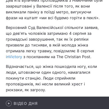
Дев'ять вуличних проповідників з Німеччини були
заарештовані у Валенсії після того, як вони
викликали паніку в поїзді метро, вигукуючи
фрази на кшталт «ми всі будемо горіти в пеклі».
Головна
Війна
Верховний Суд Валенсійської спільноти заявив,
Україна
Політика
що дев'ять чоловіків затримано 4 серпня за
громадські заворушення, так як їх репліки
Економіка
Світ
призвели до тисняви, в якій молода жінка
отримала легку травму, повідомляє 8 серпня
Спорт
Наука
inVictory
з посиланням на The Christian Post.
Техно і зв'язок
Лайт
Відзначається, що жінка пошкодила ногу, коли
люди, штовхаючи один одного, намагалися
Зброя
Інциденти
покинути станцію. Люди сприйняли
проповідників, які несли великий хрест і
Здоров'я
Туризм
рюкзаки, як загрозу.
Цікавинки
Погода
ВІДЕО ДНЯ
Екологія
Регіони