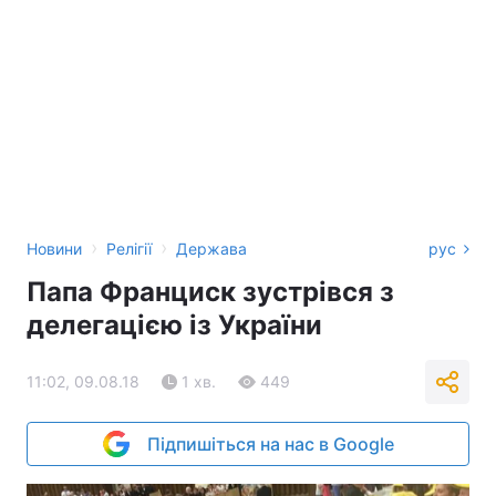
›
›
Новини
Релігії
Держава
рус
Папа Франциск зустрівся з
делегацією із України
11:02, 09.08.18
1 хв.
449
Підпишіться на нас в Google