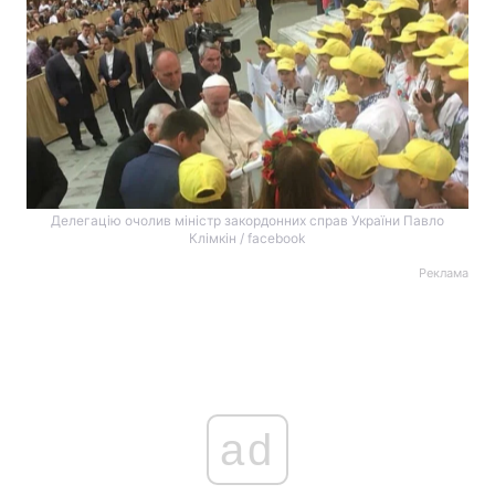
Делегацію очолив міністр закордонних справ України Павло
Клімкін / facebook
Реклама
ad