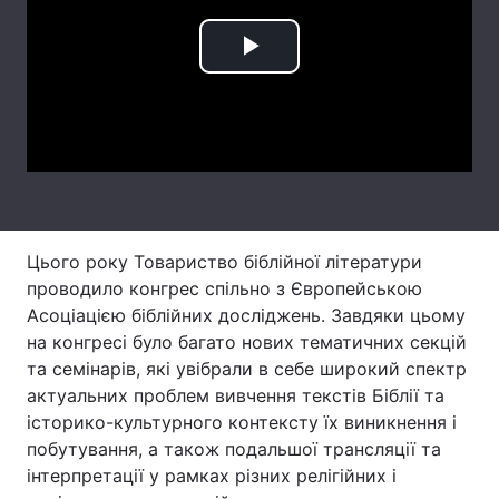
Лонгріди
Play
Відео з Youtube
Статті
Video
Інтерв'ю
Думки
Архів
Вакансії
Контакти
Цього року Товариство біблійної літератури
проводило конгрес спільно з Європейською
Послуги
Асоціацією біблійних досліджень. Завдяки цьому
на конгресі було багато нових тематичних секцій
та семінарів, які увібрали в себе широкий спектр
актуальних проблем вивчення текстів Біблії та
історико-культурного контексту їх виникнення і
побутування, а також подальшої трансляції та
інтерпретації у рамках різних релігійних і