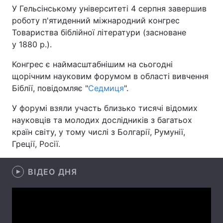
У Гельсінському університеті 4 серпня завершив
роботу п'ятиденний міжнародний конгрес
Товариства біблійної літератури (засноване
Головна
Війна
у 1880 р.).
Конгрес є наймасштабнішим на сьогодні
Україна
Політика
щорічним науковим форумом в області вивчення
Економіка
Світ
Біблії, повідомляє "
Седмиця
".
У форумі взяли участь близько тисячі відомих
Спорт
Наука
науковців та молодих дослідників з багатьох
Техно і зв'язок
Лайт
країн світу, у тому числі з Болгарії, Румунії,
Греції, Росії.
Зброя
Інциденти
ВІДЕО ДНЯ
Здоров'я
Туризм
Цікавинки
Погода
Екологія
Регіони