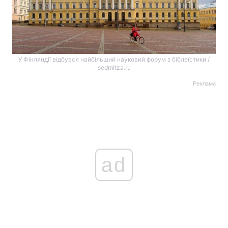
У Фінляндії відбувся найбільший науковий форум з біблеїстики /
sedmitza.ru
Реклама
ad