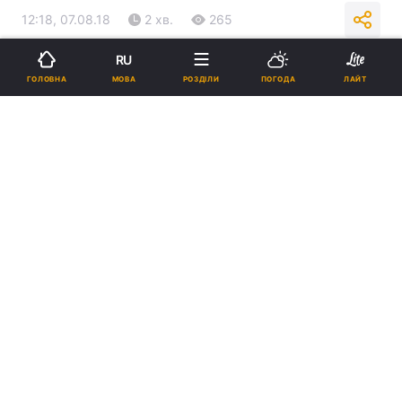
12:18, 07.08.18
2 хв.
265
RU
Підпишіться на нас в Google
МОВА
ГОЛОВНА
РОЗДІЛИ
ПОГОДА
ЛАЙТ
Печерний монастир святого Марона в Лівані / vaticannews
Реклама