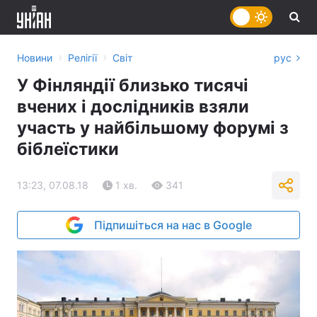
›
›
Новини
Релігії
Світ
рус
У Фінляндії близько тисячі
вчених і дослідників взяли
участь у найбільшому форумі з
біблеїстики
13:23, 07.08.18
1 хв.
341
Підпишіться на нас в Google