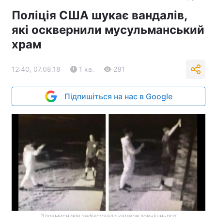
Поліція США шукає вандалів,
які осквернили мусульманський
храм
12:40, 07.08.18
1 хв.
281
Підпишіться на нас в Google
Зловмисників зафіксували камери зовнішнього