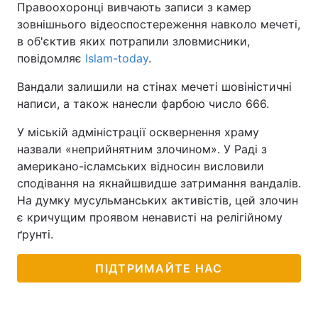
Правоохоронці вивчають записи з камер
зовнішнього відеоспостереження навколо мечеті,
в об'єктив яких потрапили зловмисники,
повідомляє
Islam-today
.
Вандали залишили на стінах мечеті шовіністичні
написи, а також нанесли фарбою число 666.
У міській адміністрації осквернення храму
назвали «неприйнятним злочином». У Раді з
американо-ісламських відносин висловили
сподівання на якнайшвидше затримання вандалів.
На думку мусульманських активістів, цей злочин
є кричущим проявом ненависті на релігійному
ґрунті.
ПІДТРИМАЙТЕ НАС