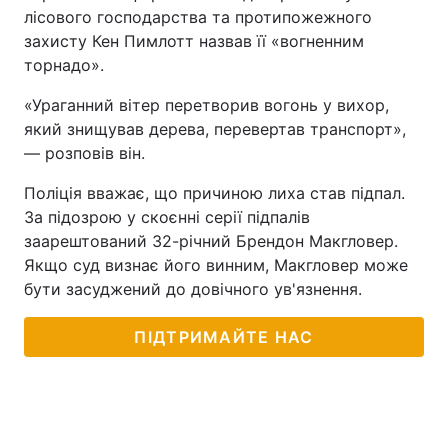
лісового господарства та протипожежного
захисту Кен Пимлотт назвав її «вогненним
торнадо».
«Ураганний вітер перетворив вогонь у вихор,
який знищував дерева, перевертав транспорт»,
— розповів він.
Поліція вважає, що причиною лиха став підпал.
За підозрою у скоєнні серії підпалів
заарештований 32-річний Брендон Макгловер.
Якщо суд визнає його винним, Макгловер може
бути засуджений до довічного ув'язнення.
ПІДТРИМАЙТЕ НАС