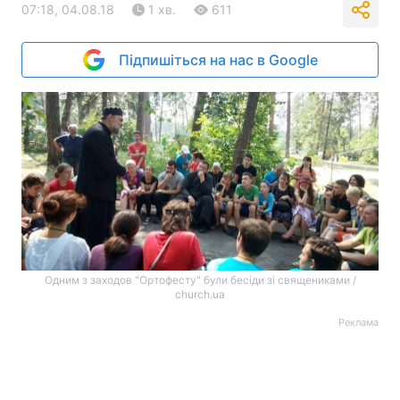
07:18, 04.08.18
1 хв.
611
Підпишіться на нас в Google
Одним з заходов "Ортофесту" були бесіди зі священиками /
church.ua
Реклама