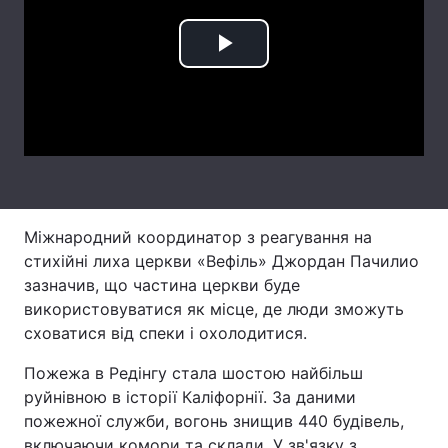
Лонгріди
Play
Відео з Youtube
Статті
Video
Інтерв'ю
Думки
Архів
Вакансії
Контакти
Міжнародний координатор з реагування на
стихійні лиха церкви «Вефіль» Джордан Пачилио
Послуги
зазначив, що частина церкви буде
використовуватися як місце, де люди зможуть
сховатися від спеки і охолодитися.
Пожежа в Редінгу стала шостою найбільш
руйнівною в історії Каліфорнії. За даними
пожежної служби, вогонь знищив 440 будівель,
включаючи комори та склади. У зв'язку з