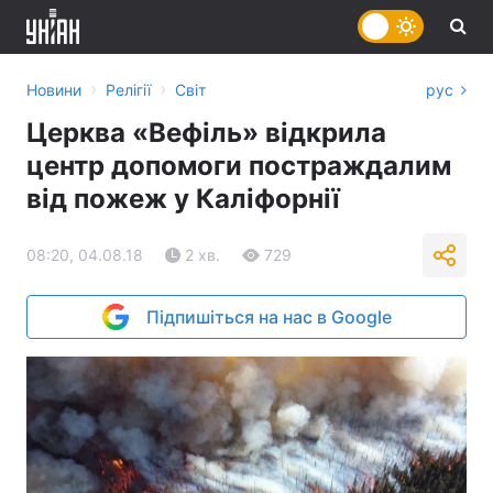
›
›
Новини
Релігії
Світ
рус
Церква «Вефіль» відкрила
центр допомоги постраждалим
від пожеж у Каліфорнії
08:20, 04.08.18
2 хв.
729
Підпишіться на нас в Google