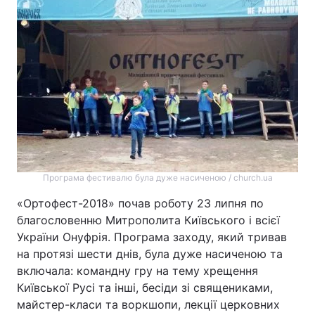
Програма фестивалю була дуже насиченою / church.ua
«Ортофест-2018» почав роботу 23 липня по
благословенню Митрополита Київського і всієї
України Онуфрія. Програма заходу, який тривав
на протязі шести днів, була дуже насиченою та
включала: командну гру на тему хрещення
Київської Русі та інші, бесіди зі священиками,
майстер-класи та воркшопи, лекції церковних