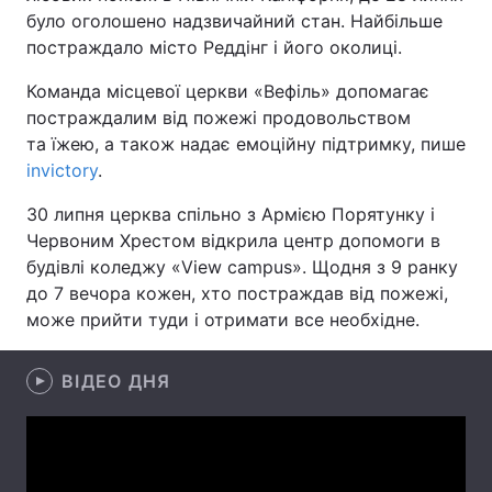
було оголошено надзвичайний стан. Найбільше
постраждало місто Реддінг і його околиці.
Команда місцевої церкви «Вефіль» допомагає
Головна
Війна
постраждалим від пожежі продовольством
та їжею, а також надає емоційну підтримку, пише
Україна
Політика
invictory
.
Економіка
Світ
30 липня церква спільно з Армією Порятунку і
Червоним Хрестом відкрила центр допомоги в
Спорт
Наука
будівлі коледжу «View campus». Щодня з 9 ранку
Техно і зв'язок
Лайт
до 7 вечора кожен, хто постраждав від пожежі,
може прийти туди і отримати все необхідне.
Зброя
Інциденти
ВІДЕО ДНЯ
Здоров'я
Туризм
Цікавинки
Погода
Екологія
Регіони