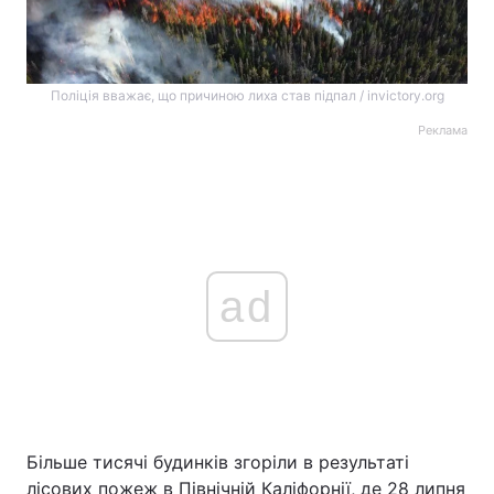
Поліція вважає, що причиною лиха став підпал / invictory.org
Реклама
ad
Більше тисячі будинків згоріли в результаті
лісових пожеж в Північній Каліфорнії, де 28 липня