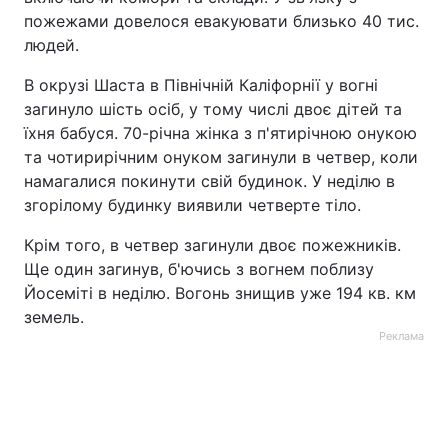
пожежами довелося евакуювати близько 40 тис.
Тема оформлення
людей.
В окрузі Шаста в Північній Каліфорнії у вогні
загинуло шість осіб, у тому числі двоє дітей та
їхня бабуся. 70-річна жінка з п'ятирічною онукою
та чотирирічним онуком загинули в четвер, коли
намагалися покинути свій будинок. У неділю в
згорілому будинку виявили четверте тіло.
Крім того, в четвер загинули двоє пожежників.
Ще один загинув, б'ючись з вогнем поблизу
Йосеміті в неділю. Вогонь знищив уже 194 кв. км
земель.
Реклама