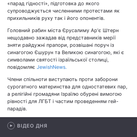
«парад гідності», підготовка до якого
супроводжується численними протестами як
прихильників руху так і його опонентів.
Головна
Війна
Головний рабин міста Єрусалиму Ар'є Штерн
нещодавно зажадав від представників мерії
Україна
Політика
зняти райдужні прапори, розвішані поруч із
синагогою Єшурун та Великою синагогою, які є
Економіка
Світ
символами святості ізраїльської столиці,
повідомляє
Спорт
JewishNews.
Наука
Члени спільноти виступають проти заборони
Техно і зв'язок
Лайт
сурогатного материнства для одностатевих пар,
а релігійні громадяни Ізраїлю обурені вимогою
Зброя
Інциденти
рівності для ЛГБТ і частим проведенням гей-
Здоров'я
Туризм
парадів.
Цікавинки
Погода
ВІДЕО ДНЯ
Екологія
Регіони