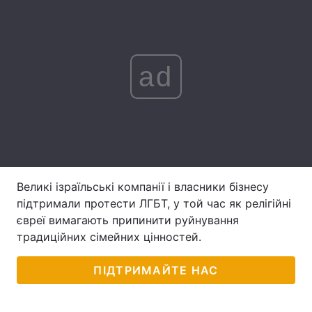
Лонгріди
Відео з Youtube
Статті
ad
Інтерв'ю
Думки
Архів
Вакансії
Контакти
Великі ізраїльські компанії і власники бізнесу
Послуги
підтримали протести ЛГБТ, у той час як релігійні
євреї вимагають припинити руйнування
традиційних сімейних цінностей.
ПІДТРИМАЙТЕ НАС