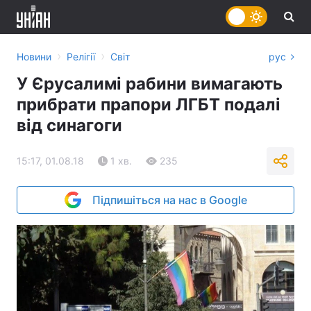
›
›
Новини
Релігії
Світ
рус
У Єрусалимі рабини вимагають
прибрати прапори ЛГБТ подалі
від синагоги
15:17, 01.08.18
1 хв.
235
Підпишіться на нас в Google