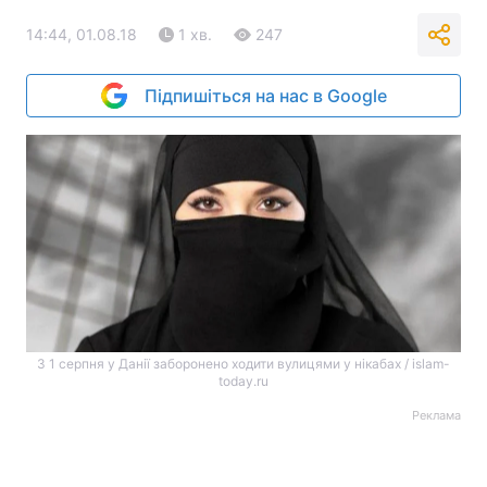
14:44, 01.08.18
1 хв.
247
Підпишіться на нас в Google
З 1 серпня у Данії заборонено ходити вулицями у нікабах / islam-
today.ru
Реклама