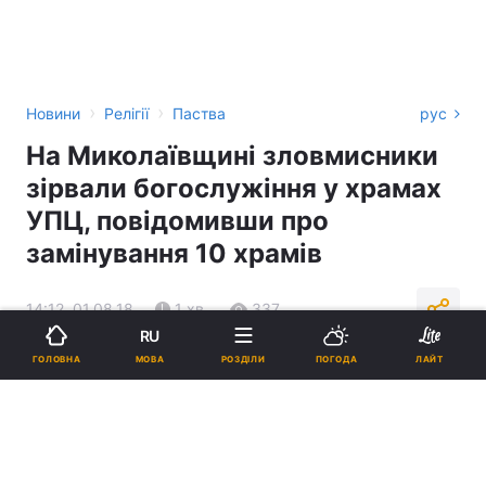
›
›
Новини
Релігії
Паства
рус
На Миколаївщині зловмисники
зірвали богослужіння у храмах
УПЦ, повідомивши про
замінування 10 храмів
14:12, 01.08.18
1 хв.
337
RU
МОВА
ГОЛОВНА
РОЗДІЛИ
ПОГОДА
ЛАЙТ
Підпишіться на нас в Google