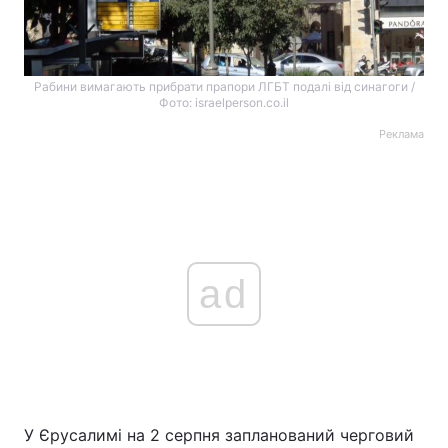
Рабини вимагають прибрати прапори ЛГБТ подалі від синагоги /
Фото: israelperson.co.il
Реклама
ad
У Єрусалимі на 2 серпня запланований черговий