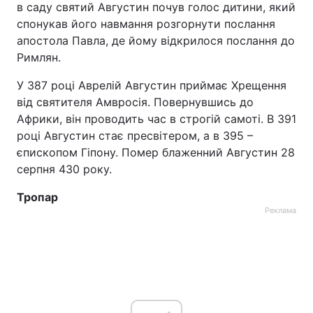
в саду святий Августин почув голос дитини, який
спонукав його навмання розгорнути послання
апостола Павла, де йому відкрилося послання до
Римлян.
У 387 році Аврелій Августин приймає Хрещення
від святителя Амвросія. Повернувшись до
Африки, він проводить час в строгій самоті. В 391
році Августин стає пресвітером, а в 395 –
єпископом Гіпону. Помер блаженний Августин 28
серпня 430 року.
Тропар
Реклама