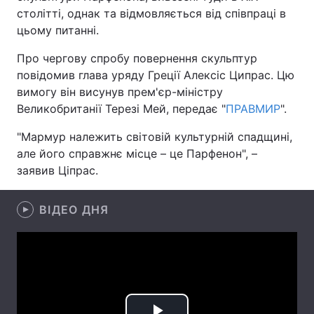
столітті, однак та відмовляється від співпраці в
цьому питанні.
Про чергову спробу повернення скульптур
Головна
Війна
повідомив глава уряду Греції Алексіс Ципрас. Цю
вимогу він висунув прем'єр-міністру
Україна
Політика
Великобританії Терезі Мей, передає "
ПРАВМИР
".
Економіка
Світ
"Мармур належить світовій культурній спадщині,
але його справжнє місце – це Парфенон", –
Спорт
Наука
заявив Ціпрас.
Техно і зв'язок
Лайт
ВІДЕО ДНЯ
Зброя
Інциденти
Здоров'я
Туризм
Цікавинки
Погода
Екологія
Регіони