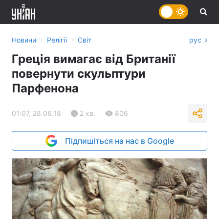
›
›
Новини
Релігії
Світ
рус
Греція вимагає від Британії
повернути скульптури
Парфенона
01:07, 28.06.18
2 хв.
806
Підпишіться на нас в Google