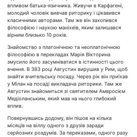
впливом батька-язичника. Живучи в Карфагені,
молодий чоловік вивчав риторику і цікавився
класичними авторами. Там же він захопився
філософією і наукою маніхеїв, яким залишався
вірним близько 10 років.
Знайомство з платонічною та неоплатонічною
філософією в перекладах Марія Вікторина
змусило його засумніватися в істинності цього
вчення. В 383 році Августин вирушив у Рим, щоб
знайти вчительську посаду. Через рік він приїхав
у Мілан на посаді викладача риторики. Там же
Августин знайомиться зі святителем Амвросієм
Медіоланським, який мав на нього глибокий
вплив.
Повернувшись додому, він пішов на кілька
місяців на віллу одного з друзів заради
серйозних роздумів. За переказами, одного разу