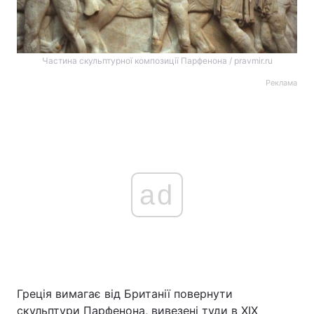
Частина скульптурної композиції Парфенона / pravmir.ru
Реклама
ad
Греція вимагає від Британії повернути
скульптури Парфенона, вивезені туди в XIX