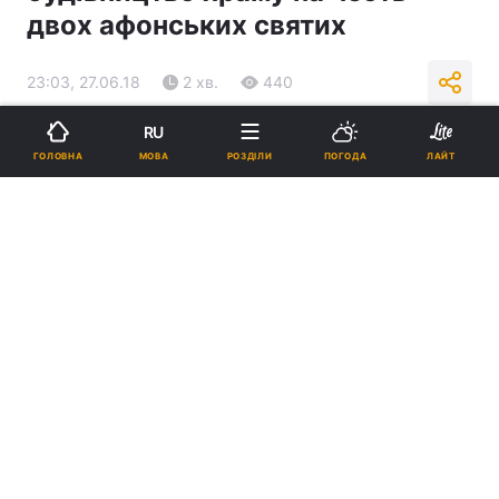
двох афонських святих
23:03, 27.06.18
2 хв.
440
RU
Підпишіться на нас в Google
МОВА
ГОЛОВНА
РОЗДІЛИ
ПОГОДА
ЛАЙТ
Реклама