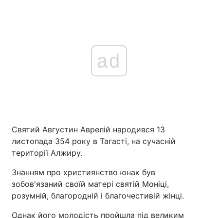
ad
Святий Августин Аврелій народився 13
листопада 354 року в Тагасті, на сучасній
території Алжиру.
Знанням про християнство юнак був
зобов'язаний своїй матері святій Моніці,
розумній, благородній і благочестивій жінці.
Однак його молодість пройшла під великим