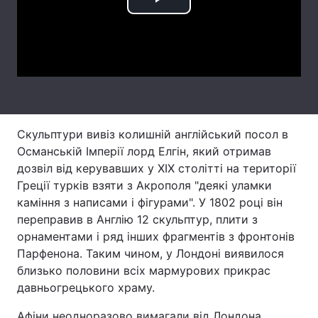
Play
Лонгріди
Video
Відео з Youtube
Статті
Інтерв'ю
Думки
Архів
Вакансії
Скульптури вивіз колишній англійський посол в
Османській Імперії лорд Елгін, який отримав
Контакти
дозвіл від керувавших у ХIХ столітті на території
Греції турків взяти з Акрополя "деякі уламки
Послуги
каміння з написами і фігурами". У 1802 році він
переправив в Англію 12 скульптур, плити з
орнаментами і ряд інших фрагментів з фронтонів
Парфенона. Таким чином, у Лондоні виявилося
близько половини всіх мармурових прикрас
давньогрецького храму.
Афіни неодноразово вимагали від Лондона