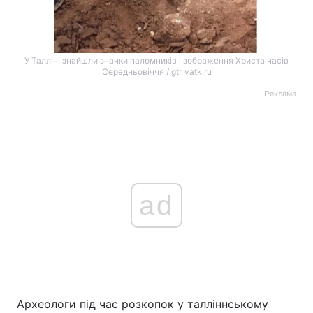
У Талліні знайшли значки паломників і зображення Христа часів
Середньовіччя / gtr_vatk.ru
Реклама
ad
Археологи під час розкопок у талліннському