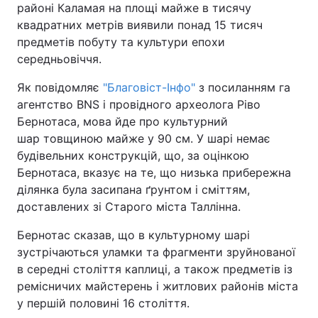
районі Каламая на площі майже в тисячу
квадратних метрів виявили понад 15 тисяч
предметів побуту та культури епохи
середньовіччя.
Головна
Війна
Як повідомляє
"Благовіст-Інфо"
з посиланням га
Україна
Політика
агентство BNS і провідного археолога Ріво
Бернотаса, мова йде про культурний
Економіка
Світ
шар товщиною майже у 90 см. У шарі немає
будівельних конструкцій, що, за оцінкою
Спорт
Наука
Бернотаса, вказує на те, що низька прибережна
Техно і зв'язок
Лайт
ділянка була засипана ґрунтом і сміттям,
доставлених зі Старого міста Таллінна.
Зброя
Інциденти
Бернотас сказав, що в культурному шарі
Здоров'я
Туризм
зустрічаються уламки та фрагменти зруйнованої
в середні століття каплиці, а також предметів із
Цікавинки
Погода
ремісничих майстерень і житлових районів міста
у першій половині 16 століття.
Екологія
Регіони