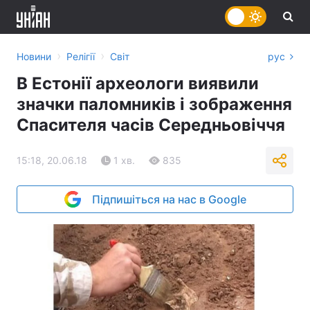
›
›
Новини
Релігії
Світ
рус
В Естонії археологи виявили
значки паломників і зображення
Спасителя часів Середньовіччя
15:18, 20.06.18
1 хв.
835
Підпишіться на нас в Google