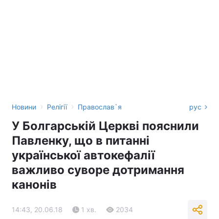
›
›
Новини
Релігії
Православ`я
рус
У Болгарській Церкві пояснили
Павленку, що в питанні
української автокефалії
важливо суворе дотримання
канонів
14:43, 20.06.18
1 хв.
2034