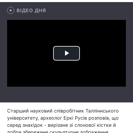
Лонгріди
ВІДЕО ДНЯ
Відео з Youtube
Статті
Інтерв'ю
Думки
Архів
Вакансії
Play
Контакти
Video
Послуги
Старший науковий співробітник Талліннського
університету, археолог Еркі Русів розповів, що
серед знахідок - вирізане зі слонової кістки й
добре збережене скульптурне зображення