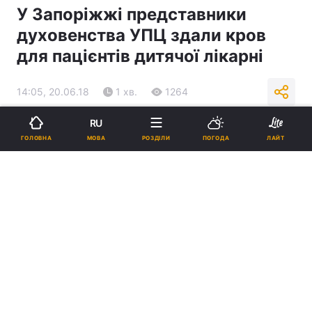
У Запоріжжі представники
духовенства УПЦ здали кров
для пацієнтів дитячої лікарні
14:05, 20.06.18
1 хв.
1264
RU
Підпишіться на нас в Google
МОВА
ГОЛОВНА
РОЗДІЛИ
ПОГОДА
ЛАЙТ
У Запоріжжі представники духовенства УПЦ здали кров / hramzp.ua