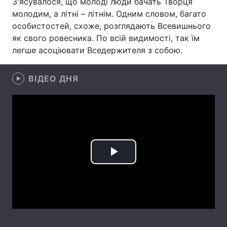
З'ясувалося, що молоді люди бачать Творця
молодим, а літні – літнім. Одним словом, багато
Лонгріди
особистостей, схоже, розглядають Всевишнього
як свого ровесника. По всій видимості, так їм
Відео з Youtube
Статті
легше асоціювати Вседержителя з собою.
Інтерв'ю
Думки
ВІДЕО ДНЯ
Архів
Вакансії
Контакти
Послуги
Play
Video