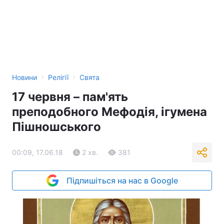
›
›
Новини
Релігії
Свята
17 червня – пам'ять
преподобного Мефодія, ігумена
Пішношського
00:09, 17.06.18
2 хв.
381
Підпишіться на нас в Google