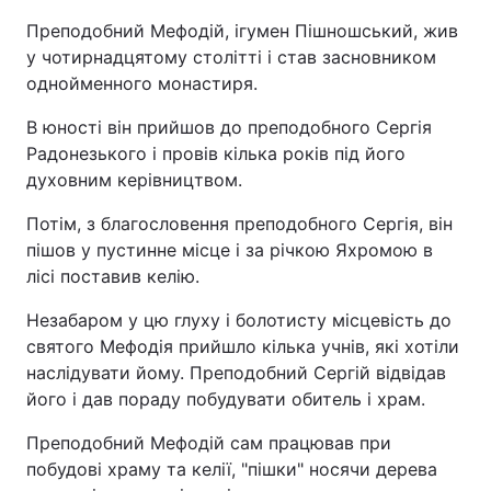
Преподобний Мефодій, ігумен Пішношський, жив
у чотирнадцятому столітті і став засновником
однойменного монастиря.
В юності він прийшов до преподобного Сергія
Радонезького і провів кілька років під його
духовним керівництвом.
Потім, з благословення преподобного Сергія, він
пішов у пустинне місце і за річкою Яхромою в
лісі поставив келію.
Незабаром у цю глуху і болотисту місцевість до
святого Мефодія прийшло кілька учнів, які хотіли
наслідувати йому. Преподобний Сергій відвідав
його і дав пораду побудувати обитель і храм.
Преподобний Мефодій сам працював при
побудові храму та келії, "пішки" носячи дерева