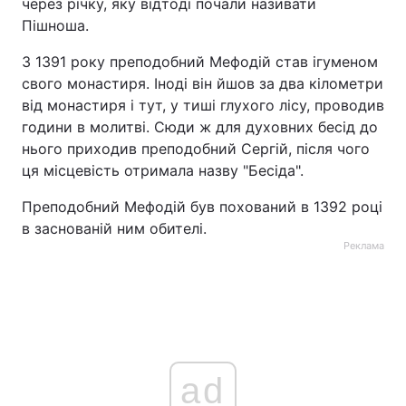
через річку, яку відтоді почали називати
Пішноша.
З 1391 року преподобний Мефодій став ігуменом
свого монастиря. Іноді він йшов за два кілометри
від монастиря і тут, у тиші глухого лісу, проводив
години в молитві. Сюди ж для духовних бесід до
нього приходив преподобний Сергій, після чого
ця місцевість отримала назву "Бесіда".
Преподобний Мефодій був похований в 1392 році
в заснованій ним обителі.
Реклама
ad