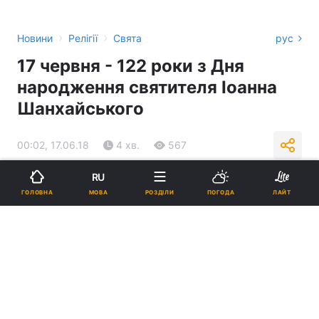
›
›
Новини
Релігії
Свята
рус
17 червня - 122 роки з Дня
народження святителя Іоанна
Шанхайського
00:02, 17.06.18
4 хв.
567
RU
Підпишіться на нас в Google
МОВА
ГОЛОВНА
РОЗДІЛИ
ПОГОДА
ЛАЙТ