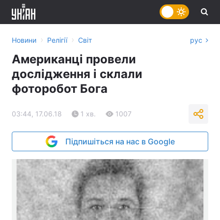
›
›
Новини
Релігії
Світ
рус
Американці провели
дослідження і склали
фоторобот Бога
03:44, 17.06.18
1 хв.
1007
Підпишіться на нас в Google