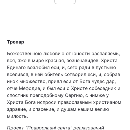
Тропар
Божественною любовию от юности распаляемь,
вся, яже в мире красная, возненавидев, Христа
Единаго возлюбил еси, и, сего ради в пустыню
вселився, в ней обитель сотворил еси, и, собрав
инок множество, приял еси от Бога чудес дар,
отче Мефодие, и был еси о Христе собеседник и
спостник преподобному Сергию, с нимже у
Христа Бога испроси православным христианом
здравие, и спасение, и душам нашим велию
милость.
Проект "Православні свята" реалізований