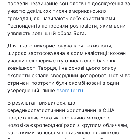
провели незвичайне соціологічне дослідження за
участю декількох тисяч американських
громадян, які називають себе християнами.
Респондентів попросили розповісти, яким вони
Головна
Війна
уявляють зовнішній образ Бога.
Україна
Політика
Для цього використовувалася технологія,
широко застосовувана в криміналістиці: кожен
Економіка
Світ
учасник експерименту описав своє бачення
зовнішності Творця, і на основі цього опису
Спорт
Наука
експерти склали своєрідний фоторобот. Потім всі
Техно і зв'язок
Лайт
отримані портрети були скомбіновані в один
усереднений, пише
esoreiter.ru
Зброя
Інциденти
В результаті виявилося, що
Здоров'я
Туризм
середньостатистичний християнин із США
представляє Бога як порівняно молодого
Цікавинки
Погода
чоловіка європеоїдної раси з круглим обличчям,
короткими волоссям і приємною посмішкою.
Екологія
Регіони