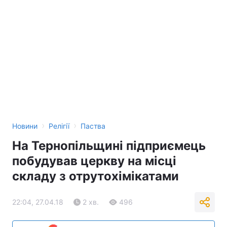
›
›
Новини
Релігії
Паства
На Тернопільщині підприємець
побудував церкву на місці
складу з отрутохімікатами
22:04, 27.04.18
2 хв.
496