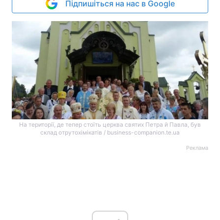
Підпишіться на нас в Google
На території, де тепер стоїть церква святих Петра й Павла, був
склад отрутохімікатів / business-companion.te.ua
Реклама