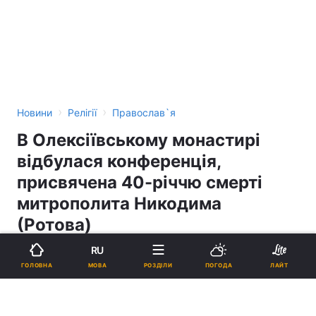
›
›
Новини
Релігії
Православ`я
В Олексіївському монастирі
відбулася конференція,
присвячена 40-річчю смерті
митрополита Никодима
(Ротова)
RU
20:58, 27.04.18
1 хв.
300
МОВА
ГОЛОВНА
РОЗДІЛИ
ПОГОДА
ЛАЙТ
Підпишіться на нас в Google