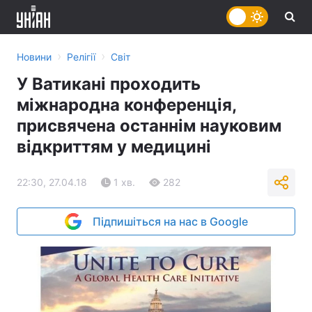
›
›
Новини
Релігії
Світ
У Ватикані проходить
міжнародна конференція,
присвячена останнім науковим
відкриттям у медицині
22:30, 27.04.18
1 хв.
282
Підпишіться на нас в Google