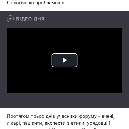
біологічною проблемою».
Лонгріди
ВІДЕО ДНЯ
Відео з Youtube
Статті
Інтерв'ю
Думки
Архів
Вакансії
Play
Контакти
Video
Послуги
Протягом трьох днів учасники форуму - вчені,
лікарі, пацієнти, експерти з етики, урядовці і