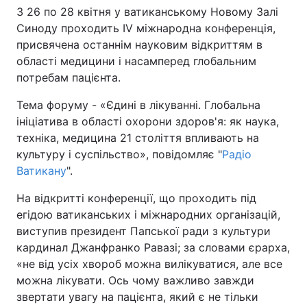
З 26 по 28 квітня у ватиканському Новому Залі
Синоду проходить IV міжнародна конференція,
присвячена останнім науковим відкриттям в
Головна
Війна
області медицини і насамперед глобальним
потребам пацієнта.
Україна
Політика
Тема форуму - «Єдині в лікуванні. Глобальна
Економіка
Світ
ініціатива в області охорони здоров'я: як наука,
техніка, медицина 21 століття впливають на
Спорт
Наука
культуру і суспільство», повідомляє "
Радіо
Ватикану
".
Техно і зв'язок
Лайт
На відкритті конференції, що проходить під
Зброя
Інциденти
егідою ватиканських і міжнародних організацій,
виступив президент Папської ради з культури
Здоров'я
Туризм
кардинал Джанфранко Равазі; за словами єрарха,
«не від усіх хвороб можна вилікуватися, але все
Цікавинки
Погода
можна лікувати. Ось чому важливо завжди
звертати увагу на пацієнта, який є не тільки
Екологія
Регіони