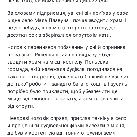
після того, як йому наснився дивний сон.
За словами підприємця, уві сні він приїхав у своє
рідне село Мала Плавуча і почав зводити храм. І
не де-небудь, а на місці старого костелу, де
десятки років зберігалися отрутохімікати.
Чоловік перейнявся побаченим у сні й сприйняв
це за знак. Рішення прийшло відразу - буде
зводити храм на місці костелу. Польська
громада, якій належала будівля, погодилася на
таке перетворення, адже ніхто б інший не взявся
до такої роботи - занадто багато коштів і зусиль
потрібно було прикласти, щоб убезпечити це
місце від зловонного запаху, а землю звільнити
від отрути.
Невдовзі чоловік справді прислав техніку в село
й працівники будівельної фірми вивезли з місця,
де був у костелі склад, тонни отруєної землі,