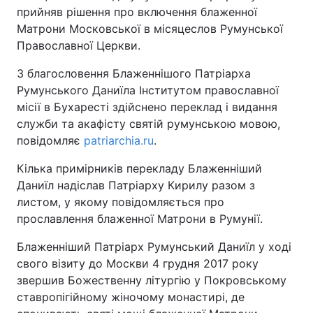
прийняв рішення про включення блаженної
Матрони Московської в місяцеслов Румунської
Православної Церкви.
З благословення Блаженнішого Патріарха
Румунського Даниїла Інститутом православної
місії в Бухаресті здійснено переклад і видання
служби та акафісту святій румунською мовою,
повідомляє
patriarchia.ru
.
Кілька примірників перекладу Блаженніший
Даниїл надіслав Патріарху Кирилу разом з
листом, у якому повідомляється про
прославлення блаженної Матрони в Румунії.
Блаженніший Патріарх Румунський Даниїл у ході
свого візиту до Москви 4 грудня 2017 року
звершив Божественну літургію у Покровському
ставропігійному жіночому монастирі, де