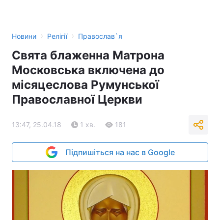
›
›
Новини
Релігії
Православ`я
Свята блаженна Матрона
Московська включена до
місяцеслова Румунської
Православної Церкви
13:47, 25.04.18
1 хв.
181
Підпишіться на нас в Google