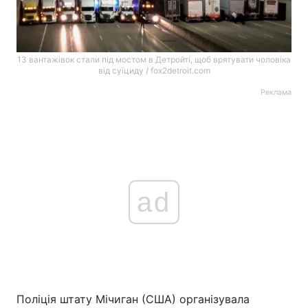
13 вантажівок стали під мостом в Детройті, щоб врятувати чоловіка
від суїциду / fox2detroit.com
Реклама
ad
Поліція штату Мічиган (США) організувала