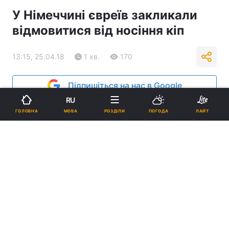
У Німеччині євреїв закликали
відмовитися від носіння кіп
13:15, 25.04.18
1 хв.
170
Підпишіться на нас в Google
RU
МОВА
ГОЛОВНА
РОЗДІЛИ
ПОГОДА
ЛАЙТ
Євреїв Німеччини закликали відмовитися від релігійних атрибутів /
islam-today.ru