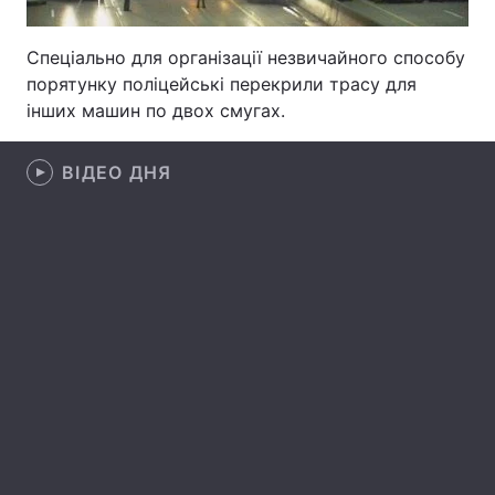
Лонгріди
Спеціально для організації незвичайного способу
порятунку поліцейські перекрили трасу для
Відео з Youtube
Статті
інших машин по двох смугах.
Інтерв'ю
Думки
ВІДЕО ДНЯ
Архів
Вакансії
Контакти
Послуги