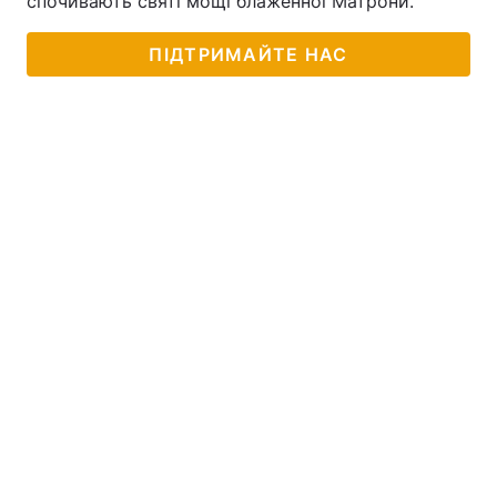
спочивають святі мощі блаженної Матрони.
ПІДТРИМАЙТЕ НАС