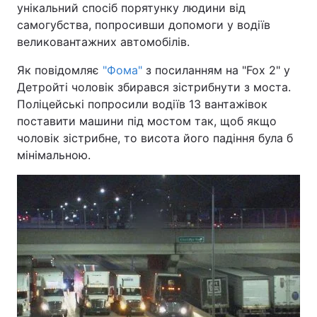
унікальний спосіб порятунку людини від
самогубства, попросивши допомоги у водіїв
великовантажних автомобілів.
Головна
Війна
Як повідомляє
"Фома"
з посиланням на "Fox 2" у
Детройті чоловік збирався зістрибнути з моста.
Україна
Політика
Поліцейські попросили водіїв 13 вантажівок
поставити машини під мостом так, щоб якщо
Економіка
Світ
чоловік зістрибне, то висота його падіння була б
мінімальною.
Спорт
Наука
Техно і зв'язок
Лайт
Зброя
Інциденти
Здоров'я
Туризм
Цікавинки
Погода
Екологія
Регіони