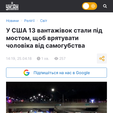
›
›
Новини
Релігії
Світ
У США 13 вантажівок стали під
мостом, щоб врятувати
чоловіка від самогубства
14:19, 25.04.18
1 хв.
257
Підпишіться на нас в Google