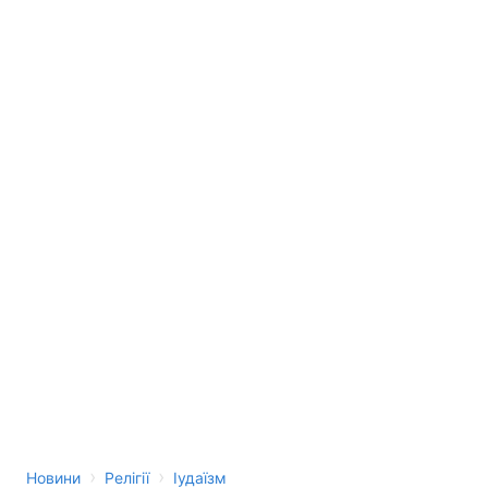
›
›
Новини
Релігії
Іудаїзм