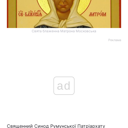
Свята блаженна Матрона Московська
Реклама
ad
Священний Синод Румунської Патріархату