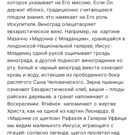
которое указывает на Его миссию. Если Он
держит яблоко, традиционно считающееся
плодом знания, это намекает на Его роль
Искупителя. Виноград олицетворяет
евхаристическое вино. Например, на картине
Мазаччо «Мадонна с Младенцем», хранящейся в
лондонской Национальной галерее, Иисус-
Младенец одной рукой ощипывает гроздь
винограда, а другой подносит виноградинки ко
рту. Белый и черный виноград вместе означают
кровь и воду, истекшие из прободенного бока
распятого Сына Человеческого. Зерна пшеницы
означают Евхаристический хлеб, вишня – плоды
райских деревьев, а гранат напоминает о
Воскресении. Ягнёнок напоминает о жертве
Христа, как на одной из картин Леонардо. В
«Мадонне со щеглом» Рафаэля в Галерее Уффици
мы видим маленького Иисуса, играющего с
птицей: согласно легенде, щегол пролетел над