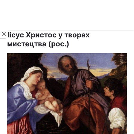
›
›
рус ›
Новини
Релігії
Паства
Іісус Христос у творах
мистецтва (рос.)