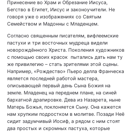
Принесение во Храм и Обрезание Иисуса,
Відео з Youtube
Статті
Бегство в Египет, Иисус и законоучители. Не
говоря уже о изображениях со Святым
Інтерв'ю
Думки
Семейством и Мадонны с Младенцем.
Согласно священным писателям, вифлеемские
Архів
Вакансії
пастухи и три восточных мудреца видели
новорождённого Христа. Поколения художников
Контакти
с помощью своих красок пытались дать нам ту
же привилегию – стать зрителями этой сцены.
Например, «Рождество» Пьеро делла Франческа
ПОСЛУГИ
является последней работой мастера,
описывающей первый день Сына Божия на
земле. Младенец на переднем плане, на синей
Реклама на сайті
Фотобанк
бархатной драпировке. Дева из Назарета, ныне
Моніторинг
Пресцентр
Матерь Божья, поклоняется Сыну. Она кажется
нам хрупким подростком в молитве. Позади Неё
сидит задумчивый Иосиф, а рядом с ним стоят
два простых и скромных пастуха, которые