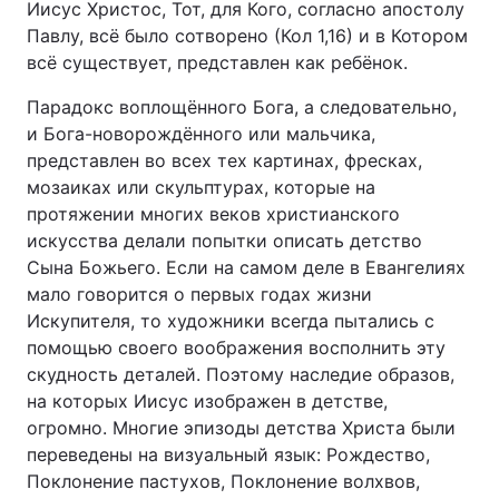
Иисус Христос, Тот, для Кого, согласно апостолу
Павлу, всё было сотворено (Кол 1,16) и в Котором
Київ
Львів
всё существует, представлен как ребёнок.
Дніпро
Харків
Парадокс воплощённого Бога, а следовательно,
и Бога-новорождённого или мальчика,
Одеса
представлен во всех тех картинах, фресках,
мозаиках или скульптурах, которые на
протяжении многих веков христианского
Спорт
Наука
искусства делали попытки описать детство
Сына Божьего. Если на самом деле в Евангелиях
мало говорится о первых годах жизни
Техно і зв'язок
Лайт
Искупителя, то художники всегда пытались с
помощью своего воображения восполнить эту
Зброя
Інциденти
скудность деталей. Поэтому наследие образов,
на которых Иисус изображен в детстве,
Здоров'я
Туризм
огромно. Многие эпизоды детства Христа были
переведены на визуальный язык: Рождество,
Цікавинки
Погода
Поклонение пастухов, Поклонение волхвов,