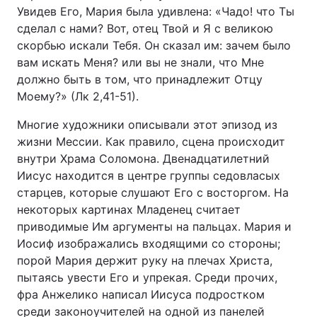
Увидев Его, Мария была удивлена: «Чадо! что Ты
сделал с нами? Вот, отец Твой и Я с великою
скорбью искали Тебя. Он сказал им: зачем было
вам искать Меня? или вы не знали, что Мне
должно быть в том, что принадлежит Отцу
Моему?» (Лк 2,41-51).
Многие художники описывали этот эпизод из
жизни Мессии. Как правило, сцена происходит
внутри Храма Соломона. Двенадцатилетний
Иисус находится в центре группы седовласых
старцев, которые слушают Его с восторгом. На
некоторых картинах Младенец считает
приводимые Им аргументы на пальцах. Мария и
Иосиф изображались входящими со стороны;
порой Мария держит руку на плечах Христа,
пытаясь увести Его и упрекая. Среди прочих,
фра Анжелико написал Иисуса подростком
среди законоучителей на одной из панелей