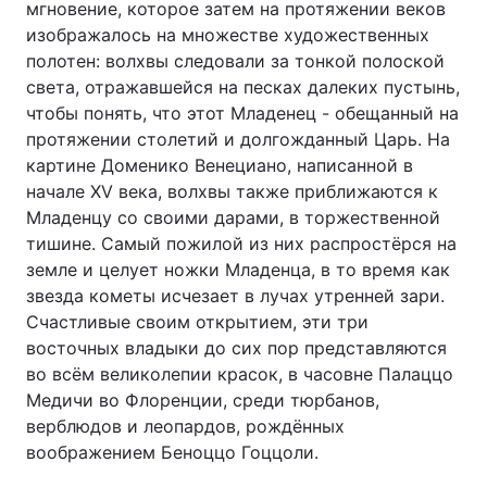
мгновение, которое затем на протяжении веков
изображалось на множестве художественных
полотен: волхвы следовали за тонкой полоской
света, отражавшейся на песках далеких пустынь,
чтобы понять, что этот Младенец - обещанный на
протяжении столетий и долгожданный Царь. На
картине Доменико Венециано, написанной в
начале XV века, волхвы также приближаются к
Младенцу со своими дарами, в торжественной
тишине. Самый пожилой из них распростёрся на
земле и целует ножки Младенца, в то время как
звезда кометы исчезает в лучах утренней зари.
Счастливые своим открытием, эти три
восточных владыки до сих пор представляются
во всём великолепии красок, в часовне Палаццо
Медичи во Флоренции, среди тюрбанов,
верблюдов и леопардов, рождённых
воображением Беноццо Гоццоли.