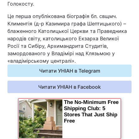
Голокосту.
Це перша опублікована біографія бл. свщмч.
Климентія (д-р Казимира графа Шептицького) –
блаженного Католицької Церкви та Праведника
народів світу, католицького Екзарха Великої
Росії та Сибіру, Архимандрита Студитів,
замордованого у Владімірі над Клязьмою у
«владімірському централі».
Читати УНІАН в Telegram
Читати УНІАН в Facebook