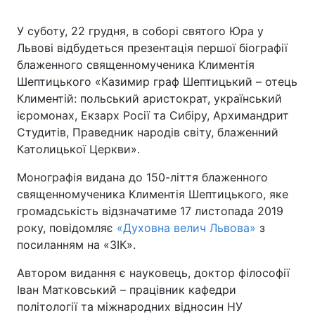
У суботу, 22 грудня, в соборі святого Юра у
Київ
Львів
Львові відбудеться презентація першої біографії
блаженного священномученика Климентія
Дніпро
Харків
Шептицького «Казимир граф Шептицький – отець
Одеса
Климентій: польський аристократ, український
ієромонах, Екзарх Росії та Сибіру, Архимандрит
Студитів, Праведник народів світу, блаженний
Католицької Церкви».
Спорт
Наука
Монографія видана до 150-ліття блаженного
Техно і зв'язок
Лайт
священномученика Климентія Шептицького, яке
громадськість відзначатиме 17 листопада 2019
Зброя
Інциденти
року, повідомляє
«Духовна велич Львова»
з
посиланням на «ЗІК».
Здоров'я
Туризм
Автором видання є науковець, доктор філософії
Іван Матковський – працівник кафедри
Цікавинки
Погода
політології та міжнародних відносин НУ