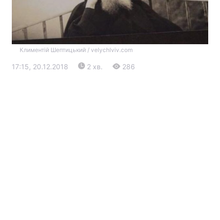
Климентій Шептицький / velychlviv.com
17:15, 20.12.2018
2 хв.
286
Головна
Війна
Україна
Політика
Економіка
Світ
Екологія
РЕГІОНИ