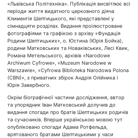
«Львівська Політехніка». Публікація висвітлює всі
Відео з Youtube
Статті
періоди життя видатного церковного діяча
Климентія Шептицького, які представлені у
Інтерв'ю
Думки
сімнадцяти розділах. Видання проілюстроване
фотографіями та графікою з архіву «Фундація
Архів
Вакансії
Родини Шептицьких», о. Юстина (Юрія Бойка),
родини Матковських та Новаківських, Лесі Квик,
Романа Метельського, архівів «Narodowe
Контакти
Archiwum Cyfrowe», «Muzeum Narodowe w
Warszawie», «Cyfrowa Biblioteka Narodowa Polona
ПОСЛУГИ
(CBN)», з приватних збірок Андрія Олійника і
Юрія Завербного.
Реклама на сайті
Фотобанк
Окрім біографічної частини дослідження, автор
та упорядник Іван Матковський долучив до
Моніторинг
Пресцентр
видання спогади про братів Шептицьких родичів
та сучасників. Вперше українською мовою тут
опубліковано спогади Адама Ротфельда,
врятованого братами Шептицькими у часи