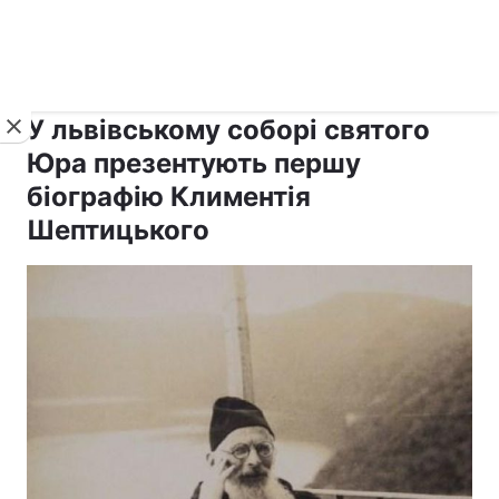
›
›
рус ›
Новини
Релігії
Паства
У львівському соборі святого
Юра презентують першу
біографію Климентія
Шептицького