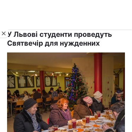
›
›
рус ›
Новини
Релігії
Паства
У Львові студенти проведуть
Святвечір для нужденних