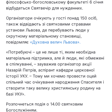
філософсько-богословському факультеті 6 січня
відбудеться Святвечір для нужденних.
Київ
Львів
Організатори очікують у гості понад 150 осіб,
Дніпро
Харків
також відвідають зі святковими стравами
установи Львова, де перебувають люди у
Одеса
скрутному матеріальному становищі,
повідомляє
«Духовна велич Львова».
«Потребуючі – це не лише ті, яким необхідна
Спорт
Наука
матеріальна підтримка, але й люди, які обмежені
в спілкуванні, – зауважив організатор акції
Техно і зв'язок
Лайт
Назарій Петрів, аспірант кафедри церковної
історії УКУ. – Тому ми хочемо провести оцей
Зброя
Інциденти
спільний час очікування народження Спасителя і
створити таку велику християнську родину на
Здоров'я
Туризм
базі УКУ».
Розпочнеться подія о 14.00 святковим
Цікавинки
Погода
Богослужінням.