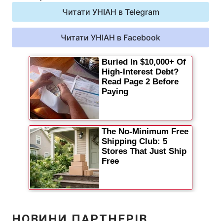
Відео з Youtube
Читати УНІАН в Telegram
Статті
Інтерв'ю
Читати УНІАН в Facebook
Думки
Архів
Вакансії
Контакти
ПОСЛУГИ
Реклама на сайті
Фотобанк
Моніторинг
Пресцентр