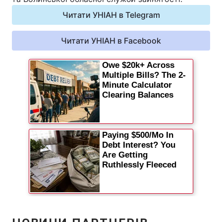
Відео з Youtube
Статті
Читати УНІАН в Telegram
Інтерв'ю
Думки
Читати УНІАН в Facebook
Архів
Вакансії
Контакти
ПОСЛУГИ
Реклама на сайті
Фотобанк
Моніторинг
Пресцентр