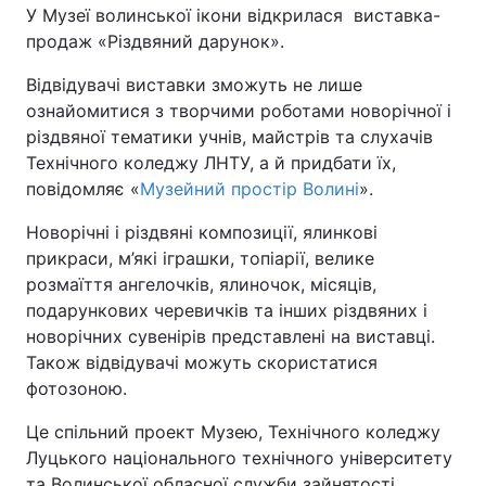
У Музеї волинської ікони відкрилася виставка-
продаж «Різдвяний дарунок».
Київ
Львів
Відвідувачі виставки зможуть не лише
Дніпро
Харків
ознайомитися з творчими роботами новорічної і
різдвяної тематики учнів, майстрів та слухачів
Одеса
Технічного коледжу ЛНТУ, а й придбати їх,
повідомляє «
Музейний простір Волині
».
Спорт
Наука
Новорічні і різдвяні композиції, ялинкові
прикраси, м’які іграшки, топіарії, велике
розмаїття ангелочків, ялиночок, місяців,
Техно і зв'язок
Лайт
подарункових черевичків та інших різдвяних і
новорічних сувенірів представлені на виставці.
Зброя
Інциденти
Також відвідувачі можуть скористатися
фотозоною.
Здоров'я
Туризм
Це спільний проект Музею, Технічного коледжу
Цікавинки
Погода
Луцького національного технічного університету
та Волинської обласної служби зайнятості.