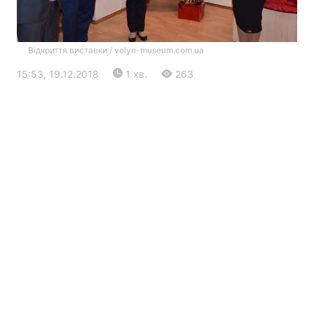
Відкриття виставки / volyn-museum.com.ua
15:53, 19.12.2018
1 хв.
263
Головна
Війна
Україна
Політика
Економіка
Світ
Екологія
РЕГІОНИ