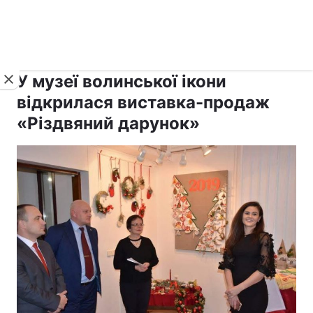
›
›
рус ›
Новини
Релігії
Паства
У музеї волинської ікони
відкрилася виставка-продаж
«Різдвяний дарунок»