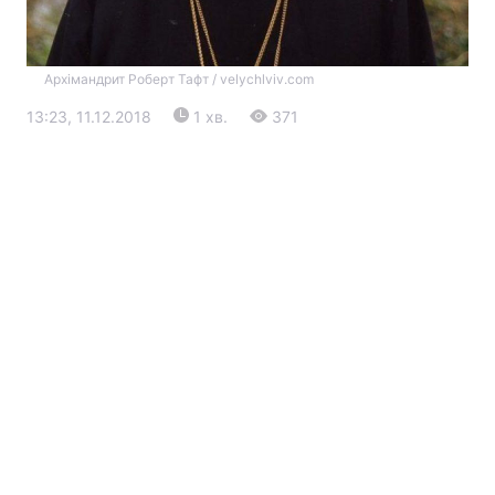
Архімандрит Роберт Тафт / velychlviv.com
13:23, 11.12.2018
1 хв.
371
Головна
Війна
Україна
Політика
Економіка
Світ
Екологія
РЕГІОНИ