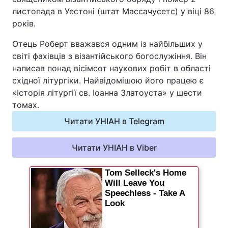
листопада в Уестоні (штат Массачусетс) у віці 86
Відео з Youtube
Статті
років.
Інтерв'ю
Думки
Отець Роберт вважався одним із найбільших у
світі фахівців з візантійського богослужіння. Він
Архів
Вакансії
написав понад вісімсот наукових робіт в області
східної літургіки. Найвідомішою його працею є
Контакти
«Історія літургії св. Іоанна Златоуста» у шести
томах.
Читати УНІАН в Telegram
ПОСЛУГИ
Читати УНІАН в Viber
Реклама на сайті
Фотобанк
Моніторинг
Пресцентр