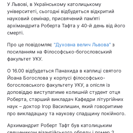
У Львові, в Українському католицькому
університеті, сьогодні відбудеться відкритий
Київ
Львів
науковий семінар, присвячений пам’яті
архімандрита Роберта Тафта у 40-й день від його
Дніпро
Харків
смерті.
Одеса
Про це повідомляє
"Духовна велич Львова"
з
посиланням на Філософсько-богословський
факультет УКУ.
Спорт
Наука
О 16.00 відбудеться Панахида в каплиці святого
Йоана Богослова у корпусі філософсько-
Техно і зв'язок
Лайт
богословського факультету УКУ, а опісля із
доповіддю виступатиме колишній студент отця
Зброя
Інциденти
Роберта, старший викладач Кафедри літургійних
наук – доктор Ігор Василишин, який говоритиме
Здоров'я
Туризм
про викладацьку та наукову спадщину покійного.
Цікавинки
Погода
Архимандрит Роберт Тафт був католицьким
священиком візантійського обряду і помер 2