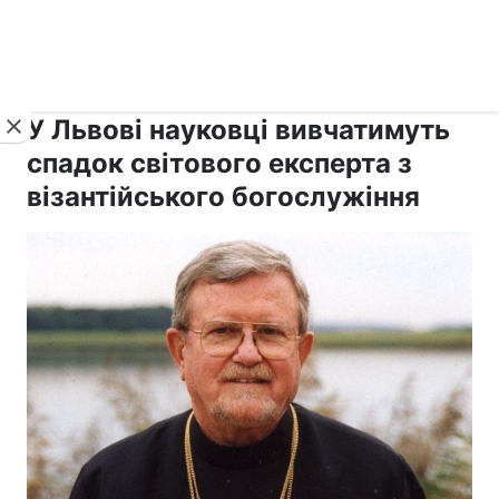
›
›
рус ›
Новини
Релігії
Паства
У Львові науковці вивчатимуть
спадок світового експерта з
візантійського богослужіння