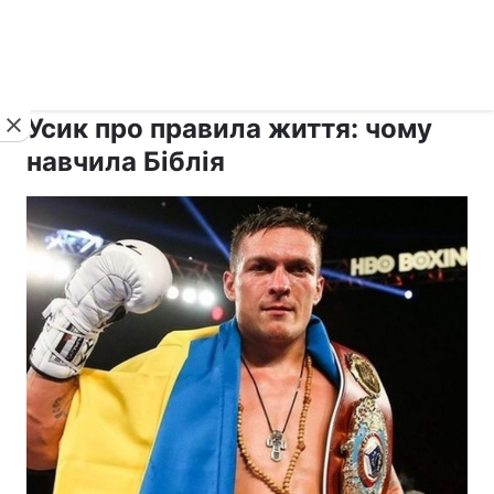
›
›
рус ›
Новини
Релігії
Паства
Усик про правила життя: чому
навчила Біблія