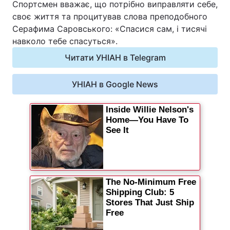
Спортсмен вважає, що потрібно виправляти себе,
Відео з Youtube
Статті
своє життя та процитував слова преподобного
Серафима Саровського: «Спасися сам, і тисячі
Інтерв'ю
Думки
навколо тебе спасуться».
Читати УНІАН в Telegram
Архів
Вакансії
УНІАН в Google News
Контакти
ПОСЛУГИ
Реклама на сайті
Фотобанк
Моніторинг
Пресцентр