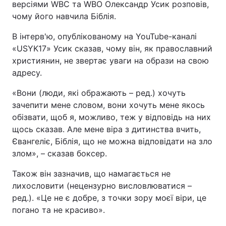
версіями WBC та WBO Олександр Усик розповів,
чому його навчила Біблія.
Київ
Львів
В інтерв'ю, опублікованому на YouTube-каналі
Дніпро
Харків
«USYK17» Усик сказав, чому він, як православний
християнин, не звертає уваги на образи на свою
Одеса
адресу.
«Вони (люди, які ображають – ред.) хочуть
зачепити мене словом, вони хочуть мене якось
Спорт
Наука
обізвати, щоб я, можливо, теж у відповідь на них
щось сказав. Але мене віра з дитинства вчить,
Техно і зв'язок
Лайт
Євангеліє, Біблія, що не можна відповідати на зло
злом», – сказав боксер.
Зброя
Інциденти
Також він зазначив, що намагається не
лихословити (нецензурно висловлюватися –
Здоров'я
Туризм
ред.). «Це не є добре, з точки зору моєї віри, це
погано та не красиво».
Цікавинки
Погода